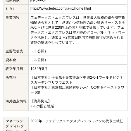
従業員数
約2,000人
https://www.fedex.com/ja-jp/home.html
ＵＲＬ
事業内容
フェデックス・エクスプレスは、世界最大規模の総合航空貨
物輸送会社として、迅速かつ信頼性の高い輸送サービスを全
米ならびに世界220以上の国と地域で提供しています。フェ
デックス・エクスプレスは空と陸のグローバル・ネットワー
クを活用し、通常１～2営業日以内で時間厳守が求められる
貨物の輸送を行っています。
主要取引先
（非公開）
資本金
（非公開）
設立年月日
1984年8月
所在地
【日本本社】千葉県千葉市美浜区中瀬2-6-1ワールドビジネ
スガーデンマリブウエスト
【日本本社】東京都江東区有明3-5-7 TOC有明イーストタワ
ー 6階
海外拠点情報
【海外拠点】
220の国と地域
マネージン
2020年
フェデックスエクスプレス ジャパンの代表に就任
グ ディレク