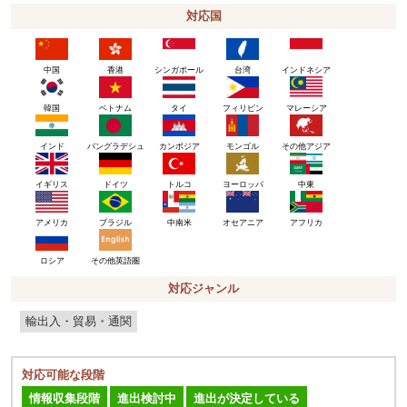
対応国
中国
香港
シンガポール
台湾
インドネシア
韓国
ベトナム
タイ
フィリピン
マレーシア
インド
バングラデシュ
カンボジア
モンゴル
その他アジア
イギリス
ドイツ
トルコ
ヨーロッパ
中東
アメリカ
ブラジル
中南米
オセアニア
アフリカ
ロシア
その他英語圏
対応ジャンル
輸出入・貿易・通関
対応可能な段階
情報収集段階
進出検討中
進出が決定している