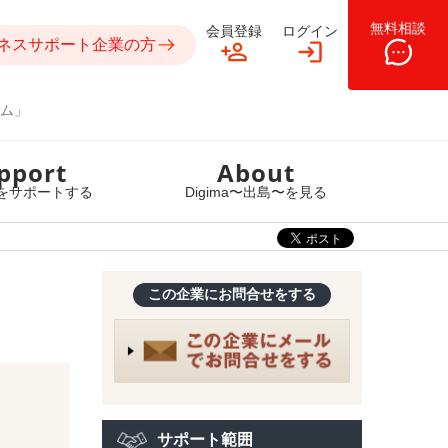
無料相談
会員登録
ログイン
ネスサポート企業の方
ム」
pport
About
をサポートする
Digima〜出島〜を見る
この企業にお問合せをする
！
サポート範囲