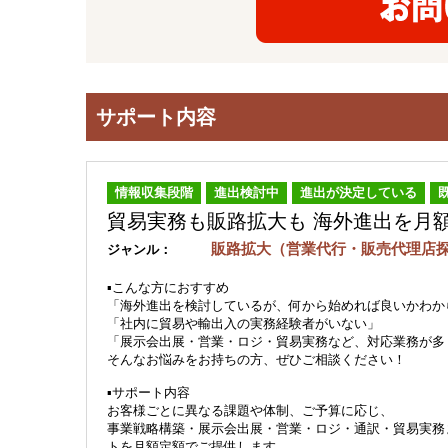
サポート内容
情報収集段階
進出検討中
進出が決定している
貿易実務も販路拡大も 海外進出を月
販路拡大（営業代行・販売代理
ジャンル：
▪️こんな方におすすめ
「海外進出を検討しているが、何から始めれば良いかわか
「社内に貿易や輸出入の実務経験者がいない」
「展示会出展・営業・ロジ・貿易実務など、対応業務が多
そんなお悩みをお持ちの方、ぜひご相談ください！
▪️サポート内容
お客様ごとに異なる課題や体制、ご予算に応じ、
事業戦略構築・展示会出展・営業・ロジ・通訳・貿易実務
トを月額定額でご提供します。