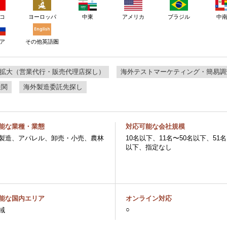
コ
ヨーロッパ
アメリカ
ブラジル
中東
中
ア
その他英語圏
拡大（営業代行・販売代理店探し）
海外テストマーケティング・簡易調
通関
海外製造委託先探し
能な業種・業態
対応可能な会社規模
製造、アパレル、卸売・小売、農林
10名以下、11名〜50名以下、51名
以下、指定なし
能な国内エリア
オンライン対応
○
域