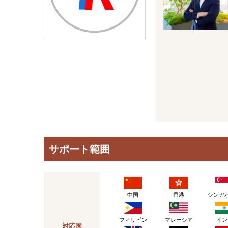
サポート範囲
中国
香港
シンガ
フィリピン
マレーシア
イン
対応国