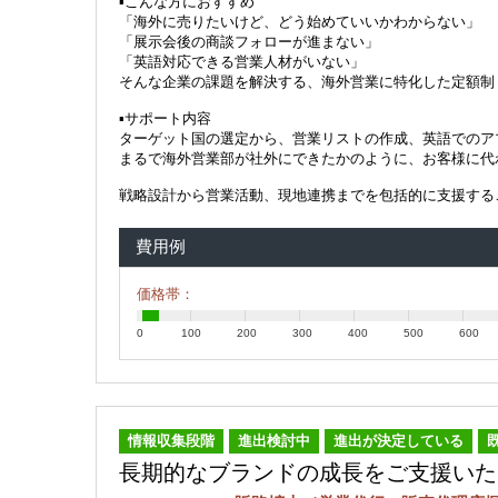
▪️こんな方におすすめ
「海外に売りたいけど、どう始めていいかわからない」
「展示会後の商談フォローが進まない」
「英語対応できる営業人材がいない」
そんな企業の課題を解決する、海外営業に特化した定額制
▪️サポート内容
ターゲット国の選定から、営業リストの作成、英語でのア
まるで海外営業部が社外にできたかのように、お客様に代わ
戦略設計から営業活動、現地連携までを包括的に支援する
費用例
価格帯：
0
100
200
300
400
500
600
情報収集段階
進出検討中
進出が決定している
長期的なブランドの成長をご支援いた