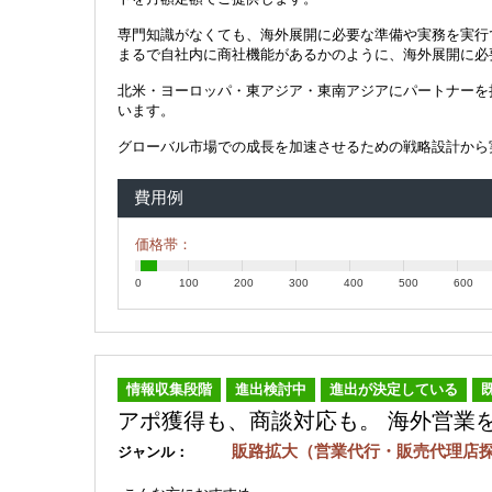
専門知識がなくても、海外展開に必要な準備や実務を実行
まるで自社内に商社機能があるかのように、海外展開に必
北米・ヨーロッパ・東アジア・東南アジアにパートナーを
います。
グローバル市場での成長を加速させるための戦略設計から
費用例
価格帯：
0
100
200
300
400
500
600
情報収集段階
進出検討中
進出が決定している
アポ獲得も、商談対応も。 海外営業
販路拡大（営業代行・販売代理
ジャンル：