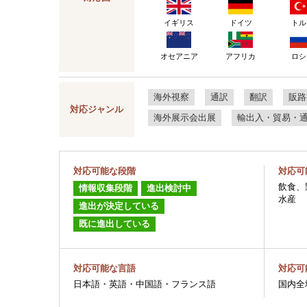
イギリス
ドイツ
トル
ロシ
オセアニア
アフリカ
海外視察
通訳
翻訳
販路
対応ジャンル
海外展示会出展
輸出入・貿易・
対応可能な段階
対応可
飲食、
情報収集段階
進出検討中
水産
進出が決定している
既に進出している
対応可能な言語
対応可
日本語・英語・中国語・フランス語
国内全