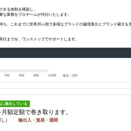
できる体制を構築し、
要な業務をプロチームが代行いたします。
持ち、これまでに世界26ヵ国で多様なブランドの越境進出とブランド確立を
実行までを、ワンストップでサポートします。
700
800
900
1,000
単位：万円
既に進出している
を月額定額で巻き取ります。
店探し） 輸出入・貿易・通関