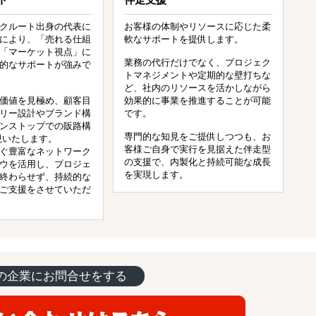
クルート出身の代表に
お客様の体制やリソースに応じた柔
により、「売れる仕組
軟なサポートを提供します。
「マーケット視点」に
業務の代行だけでなく、プロジェク
的なサポートが強みで
トマネジメントや定期的な壁打ちな
ど、社内のリソースを活かしながら
価値を見極め、顧客目
効果的に事業を推進することが可能
リー設計やブランド構
です。
ンストップでの販路構
専門的な知見をご提供しつつも、お
現いたします。
客様ご自身で実行を見据えた伴走型
ぐ豊富なネットワーク
の支援で、内製化と持続可能な成長
ウを活用し、プロジェ
を実現します。
終わらせず、持続的な
ご支援をさせていただ
の企業にお問合せをする