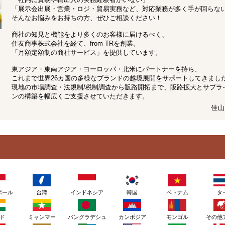
「展示会出展・営業・ロジ・貿易実務など、対応業務が多く手が回らな
そんなお悩みをお持ちの方、ぜひご相談ください！
商社の知見と機能をより多くのお客様に届けるべく、
住友商事株式会社を経て、from TRを創業。
「月額定額制の商社サービス」を提供しています。
東アジア・東南アジア・ヨーロッパ・北米にパートナーを持ち、
これまで世界26カ国の多様なブランドの越境展開をサポートしてきまし
現地の市場調査・法規制/税制調査から販路開拓まで、販路拡大とサプラ
ンの構築を幅広くご支援させていただきます。
佳山
ポール
台湾
インドネシア
韓国
ベトナム
タ
ド
ミャンマー
バングラデシュ
カンボジア
モンゴル
その他