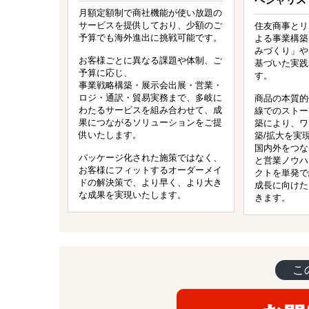
月額定額制で商社機能が使い放題の
サービスを提供しており、少額のご
住友商事とリ
予算でも海外進出に挑戦可能です。
よる事業構築
みづくり」や
お客様ごとに異なる課題や体制、ご
基づいた実践
予算に応じ、
す。
事業戦略構築・展示会出展・営業・
ロジ・通訳・貿易実務まで、多岐に
商品の本質的
わたるサービスを組み合わせて、成
線でのストー
果につながるソリューションをご提
築により、ワ
供いたします。
築/拡大を実
国内外をつな
パッケージ化された施策ではなく、
と営業ノウハ
お客様にフィットするオーダーメイ
クトを単発で
ドの解決策で、より早く、より大き
成長に向けた
な成果を実現いたします。
きます。
こ