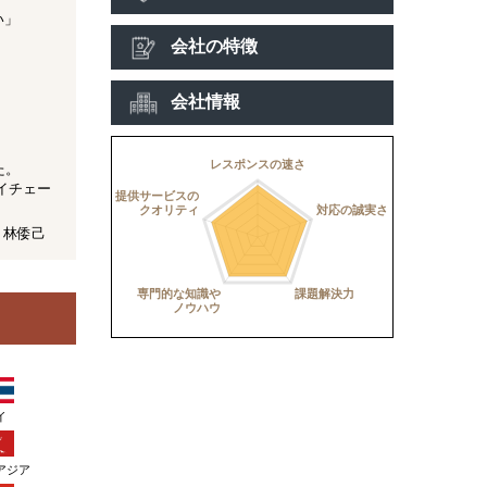
い」
会社の特徴
会社情報
た。
イチェー
 林倭己
イ
アジア