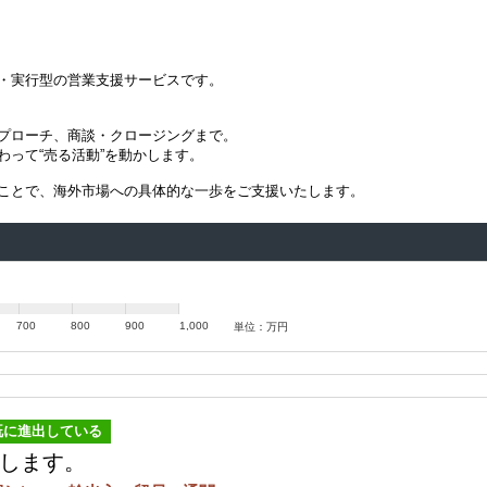
・実行型の営業支援サービスです。
プローチ、商談・クロージングまで。
って“売る活動”を動かします。
ことで、海外市場への具体的な一歩をご支援いたします。
700
800
900
1,000
単位：万円
既に進出している
します。