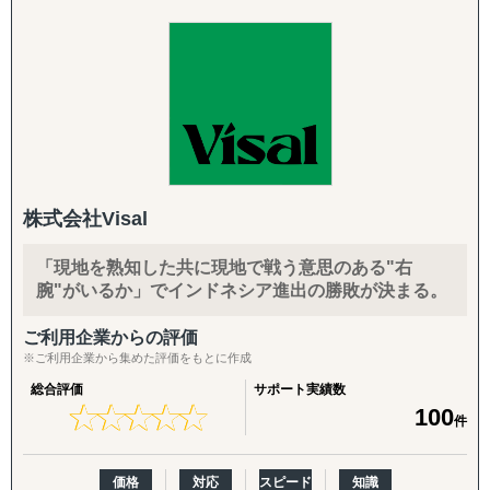
走支援させていただきます。
別"ではなく"当たり前"にする」**ことをミッションに掲
↳ 商談創出・交渉サポート
げ、日本企業の海外展開を構想段階から実行・継続フェー
↳ 契約サポート
【主要サービスメニュー】
ズまで一気通貫で支援する海外ビジネス支援会社です。福
市場調査
岡本社・東京オフィスに加え、米国ロサンゼルスに現地法
『体制構築チーム』
競合分析
人、オレゴンとLAに物流・在庫拠点を有し、日本側の戦略
目的：海外現地で活動するために必要な土台をつくる
アライアンス支援
立案と米国現地での実行を、同じチームでシームレスにつ
↳ 会社設立（登記・銀行口座）
なぐ体制を強みとしています。
↳ ビザ申請サポート
【よくご相談いただく内容】
年間約50社、累計100社以上の日本企業の海外進出をご支
↳ 不動産探索（オフィス・倉庫・店舗・住居）
「どの国・地域に参入すべきかわからない」
援。食品・日用品・キッチン用品・伝統工芸品・スポーツ
↳ 店舗開業パッケージ（許認可・内装・採用・集客）
株式会社Visal
「進出に踏み切れる客観的データがない」
用品・機械部品・化粧品など、対応業界は10以上にわたり
↳ 人材採用支援（現地スタッフ採用）
「海外進出がはじめてだから落とし穴が多そうで困ってい
ます。「英語ができない」「輸出経験がない」中小企業の
「現地を熟知した共に現地で戦う意思のある"右
る」
最初の一歩から、本格的な売上拡大までを、日本語で安心
------------------------------------
腕"がいるか」でインドネシア進出の勝敗が決まる。
「市場規模や成長性を正確に把握できていない」
してご相談いただけます。
「公開情報が少ないニッチな市場を細かい粒度で分析した
ご利用企業からの評価
い」
【こんなお悩みをお持ちの企業さまへ】
※ご利用企業から集めた評価をもとに作成
「現地の消費者ニーズや嗜好が理解できない」
総合評価
サポート実績数
「競合他社の動向や市場内でのポジショニング戦略が定ま
・海外展開に興味はあるが、「どの国に・何を・どうやっ
★
★
★
★
★
★
★
★
★
★
100
件
らない」
て」売るかの方向性が定まっていない
「法規制、税制、輸入関税などの複雑な規制を把握するの
・現地に売り込む営業リソース・ノウハウが社内にない
が難しい」
・自社に合うパートナー・代理店をどう探せばよいかわか
価格
対応
スピード
知識