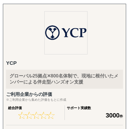
日本企業の幹部や海外展開のプロジェクトリーダーと共に
アメリカに本社を構える私たちの多様な専門性、経験、文
化的背景を持つ人材、過去にアメリカや中国やヨーロッパ
で培ってきたビジネスプロセス、現地ネットワークを最大
限に活用し各クライアント特有のビジネス目標を達成させ
ます。
グローハイは戦略コンサルティング、プロジェクトマネジ
メント、オペレーションサポートと幅広い分野で海外で成
功する為の下記のようなサポートを実施しております。
YCP
・アメリカ、ヨーロッパでの売上達成
グローバル25拠点✕800名体制で、現地に根付いたメ
・アメリカ、ヨーロッパでの販路拡大
ンバーによる伴走型ハンズオン支援
・アメリカ、ヨーロッパでのECサイト構築とデジタルマー
ケティングサポート
ご利用企業からの評価
・効率的かつ低リスクでのアメリカ進出、ヨーロッパ進出
※ご利用企業から集めた評価をもとに作成
・戦略的パートナーマネジメント
総合評価
サポート実績数
・アメリカでのM&A
★
★
★
★
★
★
★
★
★
★
3000
件
・アメリカでの会計、人事、法務の業務委託