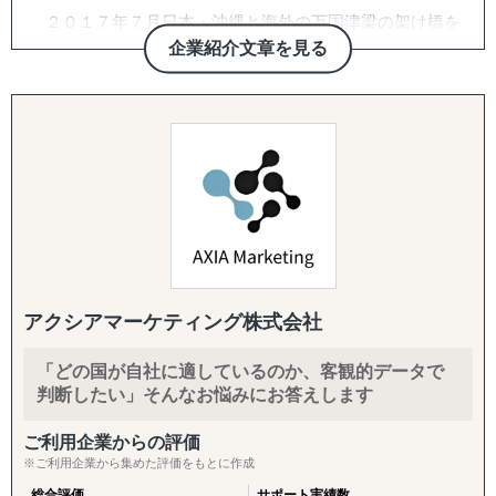
↳ 欧米：アメリカ・イギリス・フランス・ドイツ
２０１７年７月日本・沖縄と海外の万国津梁の架け橋を
※サポート内容により、対応の可否や得意・不得意な分野
目指して、企業の海外展開支援を目的として沖縄・那覇で
企業紹介文章を見る
があります。
設立。アジア・欧州を中心に沖縄県内・沖縄県外企業の海
外進出・国際展開のサポートを実施しています。２０２２
------------------------------------
年７月には観光産業の伸びの著しい石垣市に八重山事務所
を開設しております。
■ 対応施策について
沖縄をハブに、台湾・中国・香港・ベトナム・タイ・マ
レーシア・シンガポール・インドネシア・オーストラリ
◆以下はこれまで当社で実績が多く、特にニーズの高い支
ア・ニュージーランド・イギリス・ドイツ・ブラジル各国
援パッケージです。
にパートナーエージェントを配置し、アメリカ合衆国・イ
ンドは提携先を設けていますので、現地でも情報収集、視
『LocaBrain（ロカブレイン）｜海外進出 現地顧問サービ
察等も直接支援可能、幅広く皆様の海外展開とインバウン
ス』
ド事業をサポートしております。
↳ AIが出した"答えっぽいもの"を、現地のリアルで答え合
アクシアマーケティング株式会社
わせする。海外進出の現地顧問サービス。
「どの国が自社に適しているのか、客観的データで
『INTERForce｜海外進出伴走サポート』
判断したい」そんなお悩みにお答えします
↳ 海外事業を貴社の海外事業担当者として伴走
ご利用企業からの評価
『LocaForce（ロカフォース）海外販路開拓 現地支援サー
※ご利用企業から集めた評価をもとに作成
ビス』
総合評価
サポート実績数