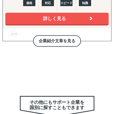
グローハイはこれまでに中小企業から大企業まで様々な規
価格
対応
スピード
知識
模、業界の数多くの日本企業のアメリカ進出、中国進出、
ヨーロッパ進出を成功に導いてきました。
詳しく見る
＜概要＞
・アジアを中心とする世界21拠点、コンサルタント800名
企業紹介文章を見る
体制を有する、日系独立系では最大級のコンサルティング
ファーム（東証上場）
＜サービス特長＞
・現地に根付いたローカルメンバーと日本人メンバーが協
働した伴走型ハンズオン支援、顧客ニーズに応じた柔軟な
現地対応が可能
・マッキンゼー/ボストンコンサルティンググループ/ゴー
ルドマンサックス/P&G/Google出身者が、グローバルノウ
ハウを提供
・コンサルティング事業と併行して、当社グループで展開
その他にもサポート企業を
国別に探すこともできます
する自社事業群（パーソナルケア/飲食業/ヘルスケア/卸売/
教育など）の海外展開実績に基づく、実践的なアドバイス