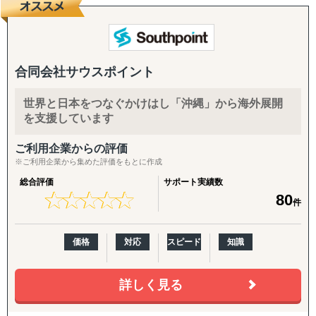
『どの国が最適か？』を見極めるゼロ→イチの意思決定か
ら、
進出後に必ず直面する現地でのマーケティング課題まで主
要各国に常駐するメンバーが、現地起点で一貫してサポー
トします。
合同会社サウスポイント
これまでの支援歴は20年以上、実績は1,500社を超えまし
世界と日本をつなぐかけはし「沖縄」から海外展開
た。
を支援しています
※支援主要各国の現地スタッフ300人以上配置。進出後も
継続して支援できる体制を構築しています。
ご利用企業からの評価
※ご利用企業から集めた評価をもとに作成
------------------------------------
総合評価
サポート実績数
★
★
★
★
★
★
★
★
★
★
80
件
■ サポート対象国（グループ別）
↳ ASEAN主要国：タイ・ベトナム・マレーシア・カンボ
ジア・インドネシア・フィリピン・ラオス
価格
対応
スピード
知識
↳ アジア（中華系）：日本・香港・シンガポール・台湾・
韓国
詳しく見る
↳ アジア（中東ほか）：ドバイ・サウジアラビア・イン
ド・バングラデシュ・モンゴル