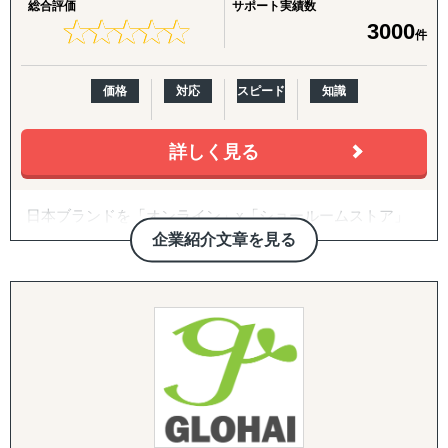
総合評価
サポート実績数
★マーケティング戦略を見直したい
同行
★
★
★
★
★
★
★
★
★
★
3000
件
★顧客満足度を上げたい
★効果的にリーチできるチャンネルの最適化をしたい
B2B深耕：
新規アプローチ継続、契約締結アドバイス・交渉支援（売
価格
対応
スピード
知識
こんな声にお応えしてきました。
買・代理店）
まずは貴社のお悩みごとや目的から理解し、一緒に成長し
詳しく見る
B2C/プロモーション：
ていける会社です。
Amazon広告運用・コンテンツ強化・商品数拡大、インフ
ルエンサーマーケ、クラウドファンディング、SNS運用代
日本ブランドを「オンライン」x「ショールームストア」
行（Instagram・TikTok等）、Google広告・メディアアプロ
で世界に販売できる越境ECモール 『Japan Finds』 の運
企業紹介文章を見る
ーチ
営、オンラインでの出店・販売とあわせて、海外の実店舗
に商品を展示し、QRコードで購入できる「ショールーム
バックオフィス・現地体制：
ストア販売」を実現して日本の事業者の海外進出、販路拡
法人設立支援、設立後の会社運営（経理・税務等）、現地
大を支援します。
人材の採用、カスタマーサポート体制構築、商品パッケー
ジデザイン
Magento（マジェント）、WooCommerce（ウーコマー
ス）を利用した海外・国内向けECサイト構築、海外ECモ
ール(eBay, Amazon, Shopee, Lazada、Ruten、Ozon、T-
MALL Globalなど）の開店から運営までのフルサポート支