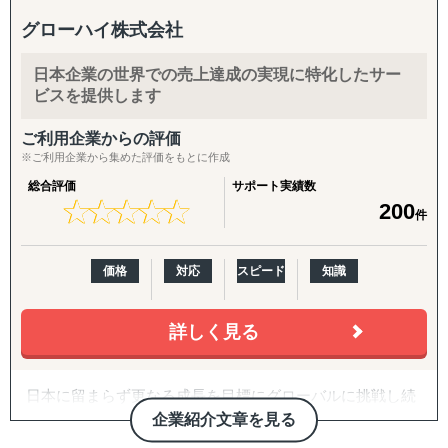
援します。
グローハイ株式会社
3,000社以上の支援実績と350社を超えるクライアント様に
日本企業の世界での売上達成の実現に特化したサー
ご愛用いただいています。
ビスを提供します
越境ECに関するセミナーも常時Youtubeで閲覧いただけま
す。
ご利用企業からの評価
※ご利用企業から集めた評価をもとに作成
総合評価
サポート実績数
★
★
★
★
★
★
★
★
★
★
200
件
価格
対応
スピード
知識
詳しく見る
日本に留まらず更なる成長を目標にグローバルに挑戦し続
ける日本企業にとって信頼のおける長期的なパートナーで
企業紹介文章を見る
あり続けることが私たちの企業使命だと考えております。