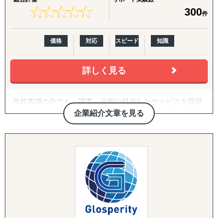
↳ 海外営業支援TEAMによる現地営業の即戦力化
★
★
★
★
★
★
★
★
★
★
300
件
『LocaResearch（ロカリサーチ）海外進出 市場調査サー
ビス』
価格
対応
スピード
知識
↳「どの国で売るか」から「誰に売るか」まで、意思決定
素材を収集する。
詳しく見る
『セカイキョテン｜海外会社設立サポート』
↳ 現地法人・オフショア法人の設立、登記、銀行口座開設
海外市場の中でも、調査・分析に特化したサービスを提供
までをワンストップで代行
しております。
企業紹介文章を見る
『ビザスル｜海外ビザ取得サポート』
たとえば、市場の調査・分析に関しては、外部環境の影響
↳ 就労ビザ・長期滞在ビザなど、進出・移住に必要なビザ
を推測するPEST分析や、ビジネスモデルの仮説検証など
取得を現地連携でサポート
を「正確かつ包括的」に実施しております。なぜその情報
が必要なのか、クライアントのご相談背景まですり合わせ
------------------------------------
をすることを徹底していることが強みとなっています。
◆以下は個別施策として各専門家チームが対応します。
競合の調査・分析については、対象企業の強みや弱みを把
握するためのSWOT分析、マーケットシェアや競合企業の
『市場把握TEAM』