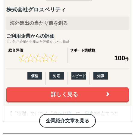
分析などを行い、「その企業がなぜ成功・失敗したのか」
目的：海外現地を理解し、事業の成功可能性を高める
を徹底的に掘り下げます。
↳ 市場概況・規制調査
株式会社グロスペリティ
↳ 競合調査
また、得られたデータや分析から、具体的な戦略と実行可
↳ 企業信用調査
海外進出の当たり前を創る
能な施策提案まで行っております。貴社の「適切な経営判
↳ 現地視察の企画・アテンド
断」のために、合理的かつ包括的な支援を心がけていま
ご利用企業からの評価
す。
『集客活動チーム』
※ご利用企業から集めた評価をもとに作成
目的：海外現地で“売れる”ためのマーケティング活動を確
総合評価
サポート実績数
ありがたいことに、これまでたくさんの企業様を支援させ
立する
★
★
★
★
★
★
★
★
★
★
100
件
ていただきましたが、相談いただくほどんどの企業様が、
↳ 多言語サイト制作
「どの国・地域に参入すべきかわからない」
↳ EC運用
「進出に踏み切れる客観的データがない」
↳ SNS運用
価格
対応
スピード
知識
「海外進出がはじめてだから落とし穴が多そうで困ってい
↳ 広告運用（Google／Meta など）
る」
↳ インフルエンサー施策
などいったお悩みを抱えています。こういったお悩みの企
詳しく見る
↳ 画像・動画コンテンツ制作
業のご担当者は、ぜひ一度、アクシアマーケティングにご
連絡ください。
『販路構築チーム』
【「特別」ではなく「当たり前」に。日米2拠点でつな
目的：海外現地で最適なパートナーとの取引を創出する
東南アジアや中国、韓国、インドをはじめ、北米や欧州と
ぐ、伴走型の海外進出支援】
企業紹介文章を見る
↳ 商談向け資料制作
いった幅広い国・地域での調査実績があり、調査・分析に
↳ 企業リストアップ
特化している弊社が、貴社の海外事業の成功に向けて、伴
株式会社グロスペリティは、**「海外進出の成功を"特
↳ アポイント取得