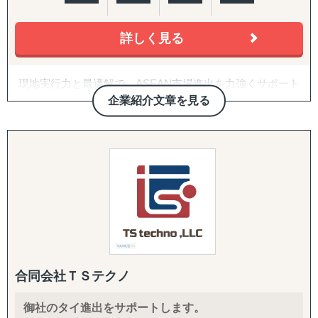
「効果的なマーケティング戦略や販売チャネルを見つけ出
らない
せない」
・Amazon USや越境ECに出したいが、出品・運用のノウ
「現地でのビジネスパートナー探しや信頼できるサプライ
ハウがない
詳しく見る
ヤーの選定が困難」
・FDA登録の進め方や、現地物流の組み方に不安がある
「その地域特有の慣習、文化を把握できていない」
・海外事業の戦略を相談できる相手が社内にいない
現地実行力と最適解で、ASEAN市場進出を力強くサポート
など
する。
【サービス概要】
企業紹介文章を見る
株式会社Visal
①市場調査
進出を考えている市場をマクロ的視点、ミクロ的視点から
グロスペリティの特長は、**市場調査・戦略策定から、EC
調査・分析いたします。
構築・B2B営業代行・パートナー開拓・規制対応・物流ま
一般的なコンサルティング会社とは一線を画す、現場共動
潜在ニーズやトレンド、製品・サービスの適合性など、多
で、海外進出に必要な全工程をワンストップで提供する
型の進出支援を提供します。
岐にわたる範囲に対応しております。
「一気通貫の支援体制」**にあります。情報提供にとどま
「どういった情報があれば、適切な事業判断が下せるの
らず、現地ネットワークを活用して「実際に売れる状態」
Visalはレポート提出だけではなく現地での実行、アドバイ
か」といった姿勢を徹底しており、適切な情報を漏れなく
をつくるところまで、実行に踏み込んで伴走します。
スではなく共同推進で、企業様の現地事業を成功まで導く
提供することができます。
唯一の存在です。
市場調査では、有識者へのヒアリングなど多くのサービス
1. 海外営業代行（B2B）
を展開しておりますが、貴社にとって適切な調査・分析を
ターゲットリストの作成から、オンライン・現地でのアプ
ご提案させていただきます。
ローチ、商談同席・クロージング、取引仲介スキームによ
合同会社ＴＳテクノ
■サービス概要
「バイアスがかかった状態で判断してしまっていそう」と
る商流構築、継続的な取引先フォローまでを代行します。
株式会社Visalは、ASEAN地域、特にインドネシアを中心
いったお悩みを抱えるご担当者の方は、壁打ちからでも対
「商談化」「販路開拓」という成果に直結する実行支援で
御社のタイ進出をサポートします。
としたビジネス展開を目指す企業に対し、現地調査、視