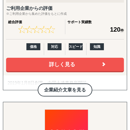
応できますので、まずはご相談ください。
す。
察、販路開拓、法規制対応、そして事業推進に至るまで、
ご利用企業からの評価
現地特化型の実践的なサービスを提供しています。
②競合調査
2. パートナー開拓支援
※ご利用企業から集めた評価をもとに作成
当社が持つ強固な現地ネットワークと日本人プロジェクト
「競合がなぜ成功・失敗したのかわからない」といったご
海外展開の成否を分けるのは「正しいパートナーとの掛け
総合評価
サポート実績数
チームの専門知識を駆使し、机上の検討を超えた「現場実
相談をよくいただきます。
合わせ」です。開拓戦略の策定、ターゲットリストの優先
★
★
★
★
★
★
★
★
★
★
120
件
行力」と「最短最適解」で、クライアント企業を成功へ導
弊社の競合調査では、競合の戦略を徹底的に解剖し、貴社
度付け、アプローチ代行、契約・スキーム構築、そして開
きます。
のマーケティング戦略の支援まで実施します。
拓後の現地事業開発（定例会・プロジェクト管理・ロード
サービス内容としては、業界の第一線を走る方への一次取
マップ策定・交渉代行・ローカライズ支援）までを伴走し
価格
対応
スピード
知識
■主なサービス内容
材などをご提供しております。
ます。
1. 海外販路開拓・マーケティング
また、他社が関わる分野の調査ということもあり、匿名性
・市場調査および競合分析
や守秘義務も徹底遵守しています。そのため、クライアン
3. 越境EC支援（B2C）
詳しく見る
・現地視察のアレンジおよび同行支援
トからも大変好評をいただいております。
米国Amazonを中心に、アカウント開設・商品ページ作
・現地プロモーションやテストマーケティングの実施
成・コンテンツ戦略・価格/写真方針策定からFBAを前提と
・販路/パートナー候補先獲得から契約までの一貫支援
2019年1月8日創業 中国大連事務所開設
③アライアンス支援
した物流設計、運用・販促・販売データ分析までを一気通
2. 設立準備および手続き支援
2019年5月 タイチェンマイ事務所開設
双方に適切なパートナーシップ構築であることをポリシー
貫で対応。Walmart ECや自社EC（Shopify構築・運用）に
企業紹介文章を見る
・現地法人の設立や駐在員事務所設立
2020年3月 コロナウィルス蔓延により中国大連事務所閉
としています。
も対応します。
・法規制・ライセンス取得、各種行政手続き対応
鎖
数多くの企業と提携を結んでいる弊社が、貴社の適切なパ
3. 人的支援
2021年6月 令和3年度経済産業省Japanブランド育成支援
ートナーをご提案させていただきます。
4. 規制対応（FDA）・国際物流
・現地人材の採用および育成支援
事業 支援パートナー企業に認定 2022年6月 令和4年度
海外進出をご検討されている企業さまに多くご依頼を受け
食品・化粧品の米国販売に不可欠なFDA対応を、施設登
・現地パートナー企業との連携交渉
経済産業省Japanブランド育成支援事業 支援パートナー
ているサービスの1つです。
録・成分レビュー・英語ラベル診断/作成・現地エージェン
・文化やビジネスマナーに関するトレーニング
企業に認定
「はじめての国・地域」だからこそ、事業を成功させるに
ト代行・全般コンサルティングまでカバー。あわせて輸出