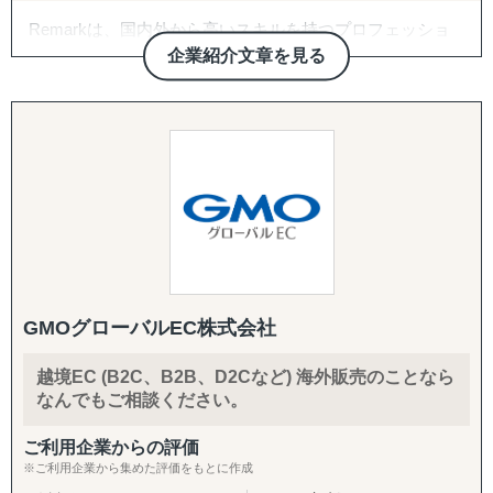
サービスを展開しています：
次期施策立案）まで、初回販売の実現を一気通貫で支援し
Remarkは、国内外から高いスキルを持つプロフェッショ
・インドネシア
ます。
ナルが集まる東京生まれのエージェンシーです。
・フィリピン
企業紹介文章を見る
文化も経験も多様性のあるユニークなチームで、日本の見
・マレーシア
【パッケージに追加・継続できる支援メニュー】
過ごされがちな価値をグローバル目線で見出し、海外に発
・ベトナム
導入企業さまのニーズに応じ、以下のオプション・中長期
信します。
・タイ
施策を柔軟に組み合わせてご提供します。
■トランスクリエーション■
※その他の新興国・地域についてもご相談いただけます。
英語クリエイティブ：
海外でビジネスを展開する場合、「英語が話せる」だけで
英語HP／LP制作、展示会配布用チラシ（One Pager）、カ
は成功への道はなかなか難しいでです。
タログ翻訳
Remarkは「英語のコンテクストで狙ったオーディエンス
■お問い合わせください。
に刺さるコミュニケーション」を構築できます。
ASEAN市場でのビジネス成功を目指す企業の強力なパート
FDA・規制対応の拡張：
貴社の持つ価値を海外目線で捉え直し、届けたいオーディ
ナーとして、Visalは確かな実行力でサポートします。
商品認証届（SKU追加）、登録工場の追加
エンスに【伝える】を効率的に展開することを得意として
GMOグローバルEC株式会社
おります。
輸出・物流：
株式会社Visalと共に、ASEAN市場で新たな未来を切り拓
輸出入代行、最適な物流体制の構築、現地在庫セットアッ
越境EC (B2C、B2B、D2Cなど) 海外販売のことなら
海外で
きましょう。
プ、現地ロジスティクス構築
なんでもご相談ください。
★定めるべきターゲットを明確化したい
★伝わるメッセージを作りたい
現地活動：
ご利用企業からの評価
★惹かれるブランドデザインを作りたい
展示会出展支援（市場調査・参加・企業面談・ブース出展
※ご利用企業から集めた評価をもとに作成
★ブランドの向上したい
代行）、商談会・ポップアップイベントの企画運用、商談