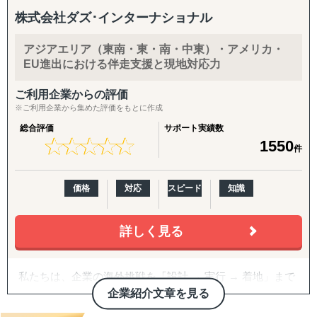
株式会社ダズ･インターナショナル
アジアエリア（東南・東・南・中東）・アメリカ・
EU進出における伴走支援と現地対応力
ご利用企業からの評価
※ご利用企業から集めた評価をもとに作成
総合評価
サポート実績数
★
★
★
★
★
★
★
★
★
★
1550
件
価格
対応
スピード
知識
詳しく見る
私たちは、企業の海外挑戦を「設計 → 実行 → 着地」まで
一気通貫で伴走支援します。
企業紹介文章を見る