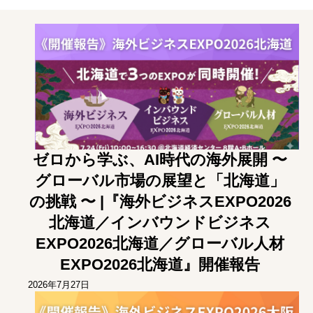
ブラジル
中南米
遣
③ アジア圏での「デジタル」ビジネス事業機会の抽出＆評
オセアニア
アフリカ
価、戦略構築から事業立ち上げまでの海外事業デジタルト
ロシア
その他英語圏
ランスフォーメーションに係るトータルサポート
④ 市場環境変動に即した手触り感あるインサイトを抽出す
る海外市場調査＆参入戦略構築
⑤ アジア特有の中小案件M&A案件発掘から交渉/実行/PMI
までをカバーする海外M&A一気通貫支援
⑥ 既存サプライチェーン体制の分析/評価/最適化、およ
び、直接材＆間接材の調達コスト削減
ゼロから学ぶ、AI時代の海外展開 〜
グローバル市場の展望と「北海道」
の挑戦 〜 |『海外ビジネスEXPO2026
北海道／インバウンドビジネス
EXPO2026北海道／グローバル人材
EXPO2026北海道』開催報告
2026年7月27日