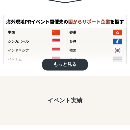
を提供
＜支援スコープ＞
海外現地PRイベント開催先の
国からサポート企業
を探す
・調査/戦略から、現地パートナー発掘、現地拠点/オペレ
ーション構築、M&A、海外営業/顧客獲得、現地事業マネ
中国
香港
ジメントまで、一気通貫で支援
シンガポール
台湾
・グローバル企業から中堅/中小/スタートアップ企業ま
で、企業規模を問わずに多様な海外進出ニーズに応じたソ
インドネシア
韓国
リューションを提供
ベトナム
タイ
・B2B領域（商社/卸売/製造/自動車/物流/化学/建設/テクノ
もっと見る
フィリピン
マレーシア
ロジー）、B2C領域（小売/パーソナルケア/ヘルスケア/食
品/店舗サービス/エンターテイメントなど）で、3,000件以
インド
ミャンマー
上の豊富なプロジェクト実績を有する
バングラディッシュ
カンボジア
＜主要サービスメニュー＞
モンゴル
その他アジア
イベント実績
① 初期投資を抑えつつ、海外取引拡大を通した円安メリッ
イギリス
ドイツ
トの最大化を目的とする、デジタルマーケティングを活用
した海外潜在顧客発掘、および、海外販路開拓支援
トルコ
ヨーロッパ
② 現地市場で不足する機能を補完し、海外事業の立ち上げ
中東
アメリカ
＆立て直しを伴走型で支援するプロフェッショナル人材派