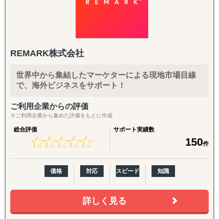
4. 海外進出戦略・事業計画支援
2023年1月 統一資格申請認定（官公庁取引企業）
は、協業することは重要な要素となってきます。
入代行、現地倉庫・物流オペレーションの構築まで、実務
・持続可能なビジネスモデルの構築と実行支援
2024年1月 大阪府吹田市商工会加盟 札幌市・仙台市振
自信をもって、提携企業様をご提案させていただきますの
を代行・伴走します。
・物流・サプライチェーンの最適化
興財団海外展開支援企業認定
で、ぜひ一度ご相談ください。
5. 戦略パートナーとしての伴走
■弊社Visalが選ばれる理由
取引先…
社内に海外事業の専門人材がいない企業さまの「意思決定
REMARK株式会社
・現地実行力と強固なネットワーク：
社団法人 財団法人 東証プライム上場企業 中小卸売小
の壁打ち相手」として、継続的に併走。米国プランでは
インドネシアを含むASEAN主要5カ国（フィリピン、マレ
売業 個人事業主
CEO/COOがプロジェクトマネージャーとして直接関与
世界中から集結したマーケターによる現地市場目線
ーシア、ベトナム、タイ）に特化した現地密着型のサポー
海外企業
し、責任を持って成果にコミットします。
で、海外ビジネスをサポート！
トを実現。
入口から拡大までをつなぐパッケージ
ご利用企業からの評価
・成果コミット型のアプローチ：
【海外進出パッケージ（ライト）】
※ご利用企業から集めた評価をもとに作成
単なる助言やデスクワークではなく、進出後の事業推進ま
海外展開の「最初の一歩」として、有望国選定・需要調
総合評価
サポート実績数
で伴走します。
査・現地規制調査・初期戦略設計・初期営業仮説の整理ま
★
★
★
★
★
★
★
★
★
★
150
件
でを短期集中で実施。方向性を明確にし、次の意思決定に
・柔軟かつ包括的なサービス提供：
つなげます。
企業様ごとに最適化したカスタムメイドの支援を提供しま
価格
対応
スピード
知識
す。
【海外進出パッケージ（米国）】
準備・戦略フェーズ（事前整理/分析・FDA対応・B2B/EC
■対応エリア
詳しく見る
準備）から、実行・検証フェーズ（営業代行・パートナー
Visalはインドネシアを中心に、以下の主要国を対象とした
開拓、小売テスト販売、Amazon運用、販売データ分析、