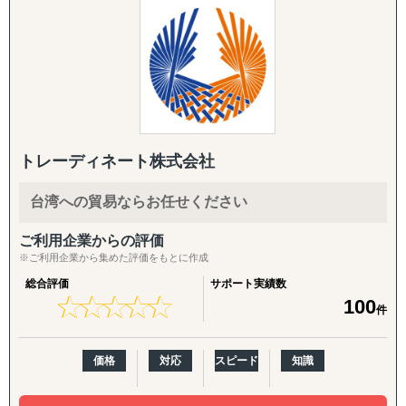
げ、日本企業の海外展開を構想段階から実行・継続フェー
↳ 商談創出・交渉サポート
ズまで一気通貫で支援する海外ビジネス支援会社です。福
↳ 契約サポート
岡本社・東京オフィスに加え、米国ロサンゼルスに現地法
人、オレゴンとLAに物流・在庫拠点を有し、日本側の戦略
『体制構築チーム』
立案と米国現地での実行を、同じチームでシームレスにつ
目的：海外現地で活動するために必要な土台をつくる
なぐ体制を強みとしています。
↳ 会社設立（登記・銀行口座）
年間約50社、累計100社以上の日本企業の海外進出をご支
↳ ビザ申請サポート
援。食品・日用品・キッチン用品・伝統工芸品・スポーツ
↳ 不動産探索（オフィス・倉庫・店舗・住居）
トレーディネート株式会社
用品・機械部品・化粧品など、対応業界は10以上にわたり
↳ 店舗開業パッケージ（許認可・内装・採用・集客）
ます。「英語ができない」「輸出経験がない」中小企業の
↳ 人材採用支援（現地スタッフ採用）
台湾への貿易ならお任せください
最初の一歩から、本格的な売上拡大までを、日本語で安心
してご相談いただけます。
------------------------------------
ご利用企業からの評価
※ご利用企業から集めた評価をもとに作成
【こんなお悩みをお持ちの企業さまへ】
総合評価
サポート実績数
★
★
★
★
★
★
★
★
★
★
100
件
・海外展開に興味はあるが、「どの国に・何を・どうやっ
て」売るかの方向性が定まっていない
・現地に売り込む営業リソース・ノウハウが社内にない
価格
対応
スピード
知識
・自社に合うパートナー・代理店をどう探せばよいかわか
らない