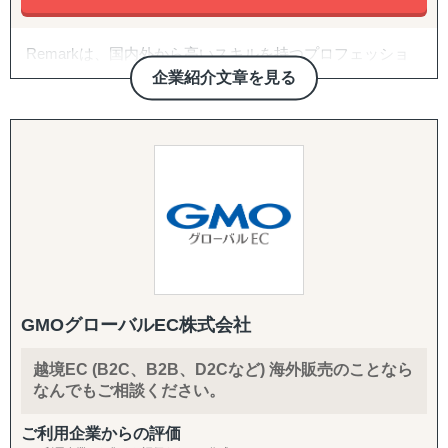
B2B深耕：
Remarkは、国内外から高いスキルを持つプロフェッショ
新規アプローチ継続、契約締結アドバイス・交渉支援（売
ナルが集まる東京生まれのエージェンシーです。
企業紹介文章を見る
買・代理店）
文化も経験も多様性のあるユニークなチームで、日本の見
過ごされがちな価値をグローバル目線で見出し、海外に発
B2C/プロモーション：
信します。
Amazon広告運用・コンテンツ強化・商品数拡大、インフ
ルエンサーマーケ、クラウドファンディング、SNS運用代
■トランスクリエーション■
行（Instagram・TikTok等）、Google広告・メディアアプロ
海外でビジネスを展開する場合、「英語が話せる」だけで
ーチ
は成功への道はなかなか難しいでです。
Remarkは「英語のコンテクストで狙ったオーディエンス
バックオフィス・現地体制：
に刺さるコミュニケーション」を構築できます。
法人設立支援、設立後の会社運営（経理・税務等）、現地
貴社の持つ価値を海外目線で捉え直し、届けたいオーディ
人材の採用、カスタマーサポート体制構築、商品パッケー
エンスに【伝える】を効率的に展開することを得意として
GMOグローバルEC株式会社
ジデザイン
おります。
越境EC (B2C、B2B、D2Cなど) 海外販売のことなら
海外で
なんでもご相談ください。
★定めるべきターゲットを明確化したい
★伝わるメッセージを作りたい
ご利用企業からの評価