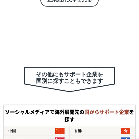
あり続けることが私たちの企業使命だと考えております。
日本企業の幹部や海外展開のプロジェクトリーダーと共に
アメリカに本社を構える私たちの多様な専門性、経験、文
化的背景を持つ人材、過去にアメリカや中国やヨーロッパ
で培ってきたビジネスプロセス、現地ネットワークを最大
限に活用し各クライアント特有のビジネス目標を達成させ
ます。
グローハイは戦略コンサルティング、プロジェクトマネジ
メント、オペレーションサポートと幅広い分野で海外で成
功する為の下記のようなサポートを実施しております。
その他にもサポート企業を
国別に探すこともできます
・アメリカ、ヨーロッパでの売上達成
・アメリカ、ヨーロッパでの販路拡大
・アメリカ、ヨーロッパでのECサイト構築とデジタルマー
ケティングサポート
ソーシャルメディアで海外展開先の
国からサポート企業
を
・効率的かつ低リスクでのアメリカ進出、ヨーロッパ進出
探す
・戦略的パートナーマネジメント
・アメリカでのM&A
中国
香港
・アメリカでの会計、人事、法務の業務委託