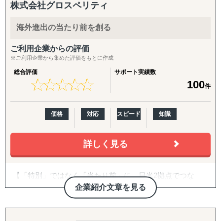
ように伴走させて頂き、アシスタント業務以外にも「Eコ
目的：海外現地を理解し、事業の成功可能性を高める
株式会社グロスペリティ
マースやMarketing、カスタマーサポート、会計など」に精
↳ 市場概況・規制調査
通したメンバーが業務のサポート致します。
↳ 競合調査
海外進出の当たり前を創る
↳ 企業信用調査
↳ 現地視察の企画・アテンド
ご利用企業からの評価
※ご利用企業から集めた評価をもとに作成
『集客活動チーム』
総合評価
サポート実績数
目的：海外現地で“売れる”ためのマーケティング活動を確
★
★
★
★
★
★
★
★
★
★
100
件
立する
↳ 多言語サイト制作
↳ EC運用
価格
対応
スピード
知識
↳ SNS運用
↳ 広告運用（Google／Meta など）
詳しく見る
↳ インフルエンサー施策
↳ 画像・動画コンテンツ制作
【「特別」ではなく「当たり前」に。日米2拠点でつな
『販路構築チーム』
ぐ、伴走型の海外進出支援】
企業紹介文章を見る
目的：海外現地で最適なパートナーとの取引を創出する
↳ 商談向け資料制作
株式会社グロスペリティは、**「海外進出の成功を"特
↳ 企業リストアップ
別"ではなく"当たり前"にする」**ことをミッションに掲
↳ アポイント取得