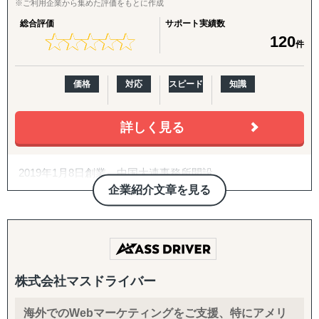
※ご利用企業から集めた評価をもとに作成
【貿易業界の"異端児"としての挑戦】
2. パートナー開拓支援
総合評価
サポート実績数
常識にとらわれない発想で、通常の貿易会社では対応困難
海外展開の成否を分けるのは「正しいパートナーとの掛け
★
★
★
★
★
★
★
★
★
★
120
件
な案件にも果敢に挑戦。
合わせ」です。開拓戦略の策定、ターゲットリストの優先
生き物・植物の輸出入や、特殊貨物の取扱いなど、
度付け、アプローチ代行、契約・スキーム構築、そして開
専門性の高いサービスを提供しています。
拓後の現地事業開発（定例会・プロジェクト管理・ロード
価格
対応
スピード
知識
マップ策定・交渉代行・ローカライズ支援）までを伴走し
【両方向のビジネス支援】
ます。
日本から海外への展開支援だけでなく、海外企業の日本進
詳しく見る
出もサポート。
3. 越境EC支援（B2C）
輸入→保管→ピッキング→発送までのワンストップ物流体
米国Amazonを中心に、アカウント開設・商品ページ作
制により
2019年1月8日創業 中国大連事務所開設
成・コンテンツ戦略・価格/写真方針策定からFBAを前提と
、EC販売やオムニチャネル展開もスムーズに実現します。
2019年5月 タイチェンマイ事務所開設
した物流設計、運用・販促・販売データ分析までを一気通
企業紹介文章を見る
2020年3月 コロナウィルス蔓延により中国大連事務所閉
貫で対応。Walmart ECや自社EC（Shopify構築・運用）に
■ サービス展開
鎖
も対応します。
2021年6月 令和3年度経済産業省Japanブランド育成支援
海外（台湾・タイ・シンガポール他）での営業代行
事業 支援パートナー企業に認定 2022年6月 令和4年度
4. 規制対応（FDA）・国際物流
グローバル輸出入サポート（コンテナ手配、通関手続き
経済産業省Japanブランド育成支援事業 支援パートナー
食品・化粧品の米国販売に不可欠なFDA対応を、施設登
株式会社マスドライバー
等）
企業に認定
録・成分レビュー・英語ラベル診断/作成・現地エージェン
現地マーケットリサーチ・プロモーション支援
2023年1月 統一資格申請認定（官公庁取引企業）
ト代行・全般コンサルティングまでカバー。あわせて輸出
海外でのWebマーケティングをご支援、特にアメリ
特殊貨物（食品、植物、生物等）の輸出入対応
2024年1月 大阪府吹田市商工会加盟 札幌市・仙台市振
入代行、現地倉庫・物流オペレーションの構築まで、実務