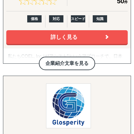
★
★
★
★
★
★
★
★
★
★
50
件
↳ 海外営業支援TEAMによる現地営業の即戦力化
『LocaResearch（ロカリサーチ）海外進出 市場調査サー
価格
対応
スピード
知識
ビス』
↳「どの国で売るか」から「誰に売るか」まで、意思決定
詳しく見る
素材を収集する。
『セカイキョテン｜海外会社設立サポート』
私たちCOEL, Inc.は“アシスト”というアプローチで、日本
↳ 現地法人・オフショア法人の設立、登記、銀行口座開設
企業が挑戦するアメリカ市場において、欠かせない存在に
企業紹介文章を見る
までをワンストップで代行
なることを追求しています。
『ビザスル｜海外ビザ取得サポート』
アメリカ市場に特化した日本語・英語 対応のオンラインア
↳ 就労ビザ・長期滞在ビザなど、進出・移住に必要なビザ
シスタントサービスを提供しており、日常業務から専門分
取得を現地連携でサポート
野まで幅広い業務をこなしている忙しいあなたの代わりに
各種業務のサポートを担います。
------------------------------------
アメリカでビジネスを始める企業や、すでに事業展開して
◆以下は個別施策として各専門家チームが対応します。
いるけれども様々なリソース課題を抱えている日本企業に
向けて、弊社アシスタントが貴社と同じチームメンバーの
『市場把握TEAM』