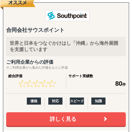
『どの国が最適か？』を見極めるゼロ→イチの意思決定か
ら、
進出後に必ず直面する現地でのマーケティング課題まで主
要各国に常駐するメンバーが、現地起点で一貫してサポー
トします。
合同会社サウスポイント
これまでの支援歴は20年以上、実績は1,500社を超えまし
世界と日本をつなぐかけはし「沖縄」から海外展開
た。
を支援しています
※支援主要各国の現地スタッフ300人以上配置。進出後も
継続して支援できる体制を構築しています。
ご利用企業からの評価
※ご利用企業から集めた評価をもとに作成
------------------------------------
総合評価
サポート実績数
★
★
★
★
★
★
★
★
★
★
80
件
■ サポート対象国（グループ別）
↳ ASEAN主要国：タイ・ベトナム・マレーシア・カンボ
ジア・インドネシア・フィリピン・ラオス
価格
対応
スピード
知識
↳ アジア（中華系）：日本・香港・シンガポール・台湾・
韓国
詳しく見る
↳ アジア（中東ほか）：ドバイ・サウジアラビア・イン
ド・バングラデシュ・モンゴル