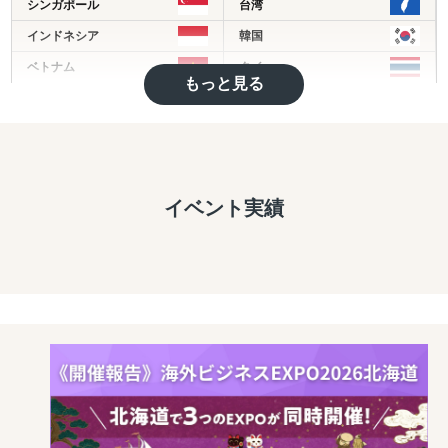
シンガポール
台湾
グローハイはこれまでに中小企業から大企業まで様々な規
インドネシア
韓国
模、業界の数多くの日本企業のアメリカ進出、中国進出、
ベトナム
タイ
ヨーロッパ進出を成功に導いてきました。
もっと見る
フィリピン
マレーシア
インド
ミャンマー
バングラディッシュ
カンボジア
モンゴル
その他アジア
イベント実績
イギリス
ドイツ
トルコ
ヨーロッパ
中東
アメリカ
ブラジル
中南米
オセアニア
アフリカ
ロシア
その他英語圏