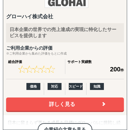
MALL Globalなど）の開店から運営までのフルサポート支
援します。
グローハイ株式会社
3,000社以上の支援実績と350社を超えるクライアント様に
日本企業の世界での売上達成の実現に特化したサー
ご愛用いただいています。
ビスを提供します
越境ECに関するセミナーも常時Youtubeで閲覧いただけま
す。
ご利用企業からの評価
※ご利用企業から集めた評価をもとに作成
総合評価
サポート実績数
★
★
★
★
★
★
★
★
★
★
200
件
価格
対応
スピード
知識
詳しく見る
日本に留まらず更なる成長を目標にグローバルに挑戦し続
ける日本企業にとって信頼のおける長期的なパートナーで
企業紹介文章を見る