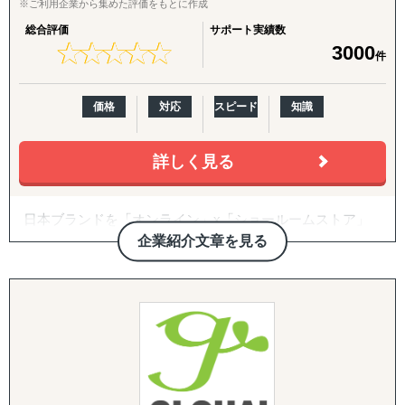
★惹かれるブランドデザインを作りたい
※ご利用企業から集めた評価をもとに作成
★ブランドの向上したい
総合評価
サポート実績数
★マーケティング戦略を見直したい
★
★
★
★
★
★
★
★
★
★
3000
件
★顧客満足度を上げたい
★効果的にリーチできるチャンネルの最適化をしたい
価格
対応
スピード
知識
こんな声にお応えしてきました。
まずは貴社のお悩みごとや目的から理解し、一緒に成長し
詳しく見る
ていける会社です。
日本ブランドを「オンライン」x「ショールームストア」
で世界に販売できる越境ECモール 『Japan Finds』 の運
企業紹介文章を見る
営、オンラインでの出店・販売とあわせて、海外の実店舗
に商品を展示し、QRコードで購入できる「ショールーム
ストア販売」を実現して日本の事業者の海外進出、販路拡
大を支援します。
Magento（マジェント）、WooCommerce（ウーコマー
ス）を利用した海外・国内向けECサイト構築、海外ECモ
ール(eBay, Amazon, Shopee, Lazada、Ruten、Ozon、T-