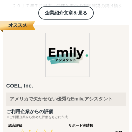
↳ 欧米：アメリカ・イギリス・フランス・ドイツ
２０１７年７月日本・沖縄と海外の万国津梁の架け橋を
※サポート内容により、対応の可否や得意・不得意な分野
目指して、企業の海外展開支援を目的として沖縄・那覇で
企業紹介文章を見る
があります。
設立。アジア・欧州を中心に沖縄県内・沖縄県外企業の海
外進出・国際展開のサポートを実施しています。２０２２
------------------------------------
年７月には観光産業の伸びの著しい石垣市に八重山事務所
を開設しております。
■ 対応施策について
沖縄をハブに、台湾・中国・香港・ベトナム・タイ・マ
レーシア・シンガポール・インドネシア・オーストラリ
◆以下はこれまで当社で実績が多く、特にニーズの高い支
ア・ニュージーランド・イギリス・ドイツ・ブラジル各国
援パッケージです。
にパートナーエージェントを配置し、アメリカ合衆国・イ
ンドは提携先を設けていますので、現地でも情報収集、視
『LocaBrain（ロカブレイン）｜海外進出 現地顧問サービ
察等も直接支援可能、幅広く皆様の海外展開とインバウン
ス』
ド事業をサポートしております。
↳ AIが出した"答えっぽいもの"を、現地のリアルで答え合
COEL, Inc.
わせする。海外進出の現地顧問サービス。
アメリカで欠かせない優秀なEmily.アシスタント
『INTERForce｜海外進出伴走サポート』
↳ 海外事業を貴社の海外事業担当者として伴走
ご利用企業からの評価
※ご利用企業から集めた評価をもとに作成
『LocaForce（ロカフォース）海外販路開拓 現地支援サー
総合評価
サポート実績数
ビス』