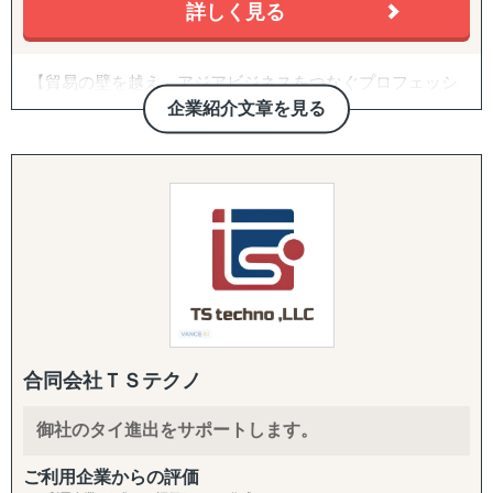
・Amazon USや越境ECに出したいが、出品・運用のノウ
詳しく見る
ハウがない
・FDA登録の進め方や、現地物流の組み方に不安がある
【貿易の壁を越え、アジアビジネスをつなぐプロフェッシ
・海外事業の戦略を相談できる相手が社内にいない
ョナル】
企業紹介文章を見る
トレーディネート株式会社は「貿易を通じて人と人をつな
【サービス概要】
げる」という理念のもと、
海外展開を目指す企業と海外市場を結ぶ架け橋として2015
グロスペリティの特長は、**市場調査・戦略策定から、EC
年に創業しました。
構築・B2B営業代行・パートナー開拓・規制対応・物流ま
台湾・タイを中心としたアジア市場に特化し、
で、海外進出に必要な全工程をワンストップで提供する
物流と営業代行を融合させた独自のサービスで、
「一気通貫の支援体制」**にあります。情報提供にとどま
これまで多くの企業の海外進出を成功に導いてきました。
らず、現地ネットワークを活用して「実際に売れる状態」
をつくるところまで、実行に踏み込んで伴走します。
■ グローバルサポートの強み
【圧倒的な台湾ネットワーク】
1. 海外営業代行（B2B）
創業以来、台湾に毎月渡航し構築してきた強固なパートナ
ターゲットリストの作成から、オンライン・現地でのアプ
合同会社ＴＳテクノ
ーシップにより、
ローチ、商談同席・クロージング、取引仲介スキームによ
他社では提供できない販路開拓ルートを確保。食品、酒、
る商流構築、継続的な取引先フォローまでを代行します。
御社のタイ進出をサポートします。
米、庭木、観賞魚などの特殊分野でも確かな実績を持ち、
「商談化」「販路開拓」という成果に直結する実行支援で
あらゆる商材の輸出入をサポートします。
す。
ご利用企業からの評価