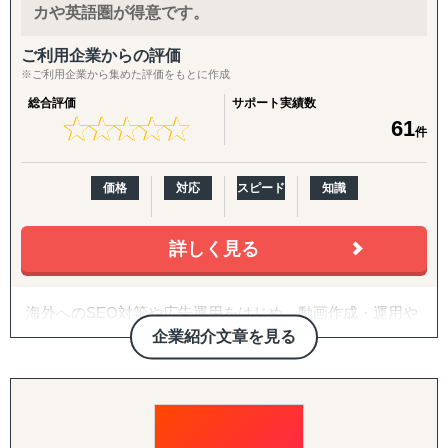
カや英語圏が得意です。
展示会・商談会の出展代行・同行サポート
興財団海外展開支援企業認定
を代行・伴走します。
EC向け国際物流管理（保管・ピッキング・発送）
ご利用企業からの評価
取引先…
5. 戦略パートナーとしての伴走
※ご利用企業から集めた評価をもとに作成
「貿易をしたくてもできない」という壁を取り除き、
社団法人 財団法人 東証プライム上場企業 中小卸売小
社内に海外事業の専門人材がいない企業さまの「意思決定
中小企業でも海外市場で成功できるよう、専門知識と情熱
売業 個人事業主
の壁打ち相手」として、継続的に併走。米国プランでは
総合評価
サポート実績数
★
★
★
★
★
★
★
★
★
★
61
をもってサポートします。
海外企業
CEO/COOがプロジェクトマネージャーとして直接関与
件
特に台湾市場では、日本製品への高い信頼と円安傾向が追
し、責任を持って成果にコミットします。
い風となり、
入口から拡大までをつなぐパッケージ
価格
対応
スピード
知識
ビジネスチャンスが広がっています。
挑戦を迷っている方、まずはお気軽にご相談ください。
【海外進出パッケージ（ライト）】
貴社の製品・サービスの強みを活かした、オーダーメイド
海外展開の「最初の一歩」として、有望国選定・需要調
詳しく見る
の海外展開戦略をご提案いたします。
査・現地規制調査・初期戦略設計・初期営業仮説の整理ま
でを短期集中で実施。方向性を明確にし、次の意思決定に
つなげます。
海外へのSEO対策や広告運用をはじめ、動画作成・運用や
HP作成など、Webマーケティングのサービス全般を行う支
企業紹介文章を見る
【海外進出パッケージ（米国）】
援会社です。
準備・戦略フェーズ（事前整理/分析・FDA対応・B2B/EC
高度なプランニングとスピード感のある施策実施で、クラ
準備）から、実行・検証フェーズ（営業代行・パートナー
イアントの課題解決と事業成長にコミットします。
開拓、小売テスト販売、Amazon運用、販売データ分析、
次期施策立案）まで、初回販売の実現を一気通貫で支援し
アメリカのテキサス州に支店をもち、現地とのリレーショ