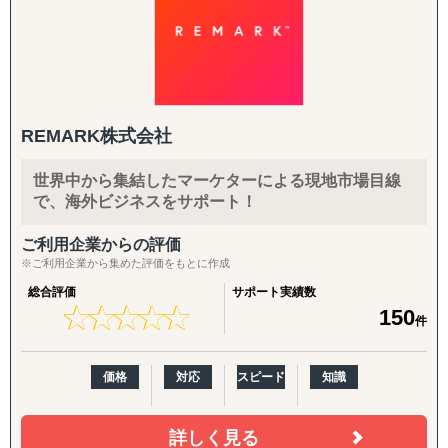
ます。
ンシップや人材採用を強化しているため、特に日本国内と
アメリカでのWebマーケティングを得意としています。
【パッケージに追加・継続できる支援メニュー】
また国内有名企業の店舗展開をリードしているメンバーが
導入企業さまのニーズに応じ、以下のオプション・中長期
おり、新規店舗展開や売上UPコンサルティングも強力にサ
施策を柔軟に組み合わせてご提供します。
ポート可能です。
REMARK株式会社
英語クリエイティブ：
英語HP／LP制作、展示会配布用チラシ（One Pager）、カ
世界中から集結したマーケターによる現地市場目線
タログ翻訳
で、海外ビジネスをサポート！
FDA・規制対応の拡張：
ご利用企業からの評価
商品認証届（SKU追加）、登録工場の追加
※ご利用企業から集めた評価をもとに作成
輸出・物流：
総合評価
サポート実績数
★
★
★
★
★
★
★
★
★
★
150
輸出入代行、最適な物流体制の構築、現地在庫セットアッ
件
プ、現地ロジスティクス構築
価格
対応
スピード
知識
現地活動：
展示会出展支援（市場調査・参加・企業面談・ブース出展
代行）、商談会・ポップアップイベントの企画運用、商談
詳しく見る
同行