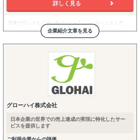
詳しく見る
同行
B2B深耕：
日本ブランドを「オンライン」x「ショールームストア」
新規アプローチ継続、契約締結アドバイス・交渉支援（売
で世界に販売できる越境ECモール 『Japan Finds』 の運
企業紹介文章を見る
買・代理店）
営、オンラインでの出店・販売とあわせて、海外の実店舗
に商品を展示し、QRコードで購入できる「ショールーム
B2C/プロモーション：
ストア販売」を実現して日本の事業者の海外進出、販路拡
Amazon広告運用・コンテンツ強化・商品数拡大、インフ
大を支援します。
ルエンサーマーケ、クラウドファンディング、SNS運用代
行（Instagram・TikTok等）、Google広告・メディアアプロ
Magento（マジェント）、WooCommerce（ウーコマー
ーチ
ス）を利用した海外・国内向けECサイト構築、海外ECモ
ール(eBay, Amazon, Shopee, Lazada、Ruten、Ozon、T-
バックオフィス・現地体制：
MALL Globalなど）の開店から運営までのフルサポート支
法人設立支援、設立後の会社運営（経理・税務等）、現地
援します。
人材の採用、カスタマーサポート体制構築、商品パッケー
グローハイ株式会社
ジデザイン
3,000社以上の支援実績と350社を超えるクライアント様に
日本企業の世界での売上達成の実現に特化したサー
ご愛用いただいています。
ビスを提供します
越境ECに関するセミナーも常時Youtubeで閲覧いただけま
す。
ご利用企業からの評価