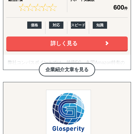
↳ 海外営業支援TEAMによる現地営業の即戦力化
★
★
★
★
★
★
★
★
★
★
600
件
『LocaResearch（ロカリサーチ）海外進出 市場調査サー
ビス』
価格
対応
スピード
知識
↳「どの国で売るか」から「誰に売るか」まで、意思決定
素材を収集する。
詳しく見る
『セカイキョテン｜海外会社設立サポート』
↳ 現地法人・オフショア法人の設立、登記、銀行口座開設
弊社コンパスポイントでは、越境EC、各国Amazon特有の
までをワンストップで代行
ノウハウに加え、
企業紹介文章を見る
貿易に関する知識と数多くの企業様への支援実績に基づい
『ビザスル｜海外ビザ取得サポート』
て
↳ 就労ビザ・長期滞在ビザなど、進出・移住に必要なビザ
Amazonを中心とした国内外EC全般のサポートとコンサル
取得を現地連携でサポート
ティングを提供させて頂いております。
------------------------------------
また、中小機構開のEC・IT活用支援パートナー、及び販路
開拓支援アドバイザー、
◆以下は個別施策として各専門家チームが対応します。
JICAマッチング相談窓口コンサルタント、
複数の銀行の専門家として企業様のご支援をさせて頂いて
『市場把握TEAM』