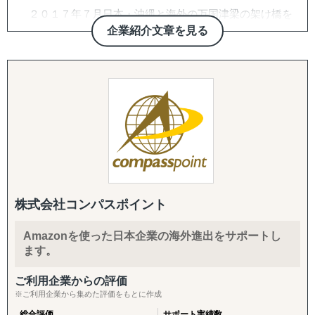
↳ 欧米：アメリカ・イギリス・フランス・ドイツ
２０１７年７月日本・沖縄と海外の万国津梁の架け橋を
※サポート内容により、対応の可否や得意・不得意な分野
目指して、企業の海外展開支援を目的として沖縄・那覇で
企業紹介文章を見る
があります。
設立。アジア・欧州を中心に沖縄県内・沖縄県外企業の海
外進出・国際展開のサポートを実施しています。２０２２
------------------------------------
年７月には観光産業の伸びの著しい石垣市に八重山事務所
を開設しております。
■ 対応施策について
沖縄をハブに、台湾・中国・香港・ベトナム・タイ・マ
レーシア・シンガポール・インドネシア・オーストラリ
◆以下はこれまで当社で実績が多く、特にニーズの高い支
ア・ニュージーランド・イギリス・ドイツ・ブラジル各国
援パッケージです。
にパートナーエージェントを配置し、アメリカ合衆国・イ
ンドは提携先を設けていますので、現地でも情報収集、視
『LocaBrain（ロカブレイン）｜海外進出 現地顧問サービ
察等も直接支援可能、幅広く皆様の海外展開とインバウン
ス』
ド事業をサポートしております。
↳ AIが出した"答えっぽいもの"を、現地のリアルで答え合
株式会社コンパスポイント
わせする。海外進出の現地顧問サービス。
Amazonを使った日本企業の海外進出をサポートし
『INTERForce｜海外進出伴走サポート』
ます。
↳ 海外事業を貴社の海外事業担当者として伴走
ご利用企業からの評価
『LocaForce（ロカフォース）海外販路開拓 現地支援サー
※ご利用企業から集めた評価をもとに作成
ビス』
総合評価
サポート実績数