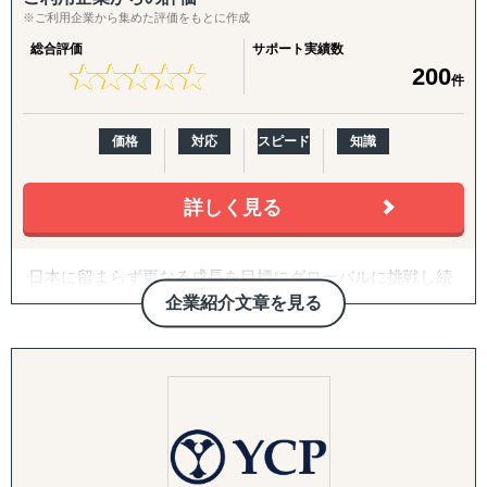
※ご利用企業から集めた評価をもとに作成
総合評価
サポート実績数
★
★
★
★
★
★
★
★
★
★
200
件
価格
対応
スピード
知識
詳しく見る
日本に留まらず更なる成長を目標にグローバルに挑戦し続
ける日本企業にとって信頼のおける長期的なパートナーで
企業紹介文章を見る
あり続けることが私たちの企業使命だと考えております。
日本企業の幹部や海外展開のプロジェクトリーダーと共に
アメリカに本社を構える私たちの多様な専門性、経験、文
化的背景を持つ人材、過去にアメリカや中国やヨーロッパ
で培ってきたビジネスプロセス、現地ネットワークを最大
限に活用し各クライアント特有のビジネス目標を達成させ
ます。