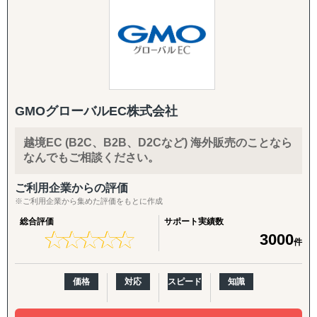
次期施策立案）まで、初回販売の実現を一気通貫で支援し
アメリカのテキサス州に支店をもち、現地とのリレーショ
ます。
ンシップや人材採用を強化しているため、特に日本国内と
アメリカでのWebマーケティングを得意としています。
【パッケージに追加・継続できる支援メニュー】
また国内有名企業の店舗展開をリードしているメンバーが
導入企業さまのニーズに応じ、以下のオプション・中長期
おり、新規店舗展開や売上UPコンサルティングも強力にサ
施策を柔軟に組み合わせてご提供します。
ポート可能です。
GMOグローバルEC株式会社
英語クリエイティブ：
英語HP／LP制作、展示会配布用チラシ（One Pager）、カ
越境EC (B2C、B2B、D2Cなど) 海外販売のことなら
タログ翻訳
なんでもご相談ください。
FDA・規制対応の拡張：
ご利用企業からの評価
商品認証届（SKU追加）、登録工場の追加
※ご利用企業から集めた評価をもとに作成
輸出・物流：
総合評価
サポート実績数
★
★
★
★
★
★
★
★
★
★
3000
輸出入代行、最適な物流体制の構築、現地在庫セットアッ
件
プ、現地ロジスティクス構築
価格
対応
スピード
知識
現地活動：
展示会出展支援（市場調査・参加・企業面談・ブース出展
代行）、商談会・ポップアップイベントの企画運用、商談