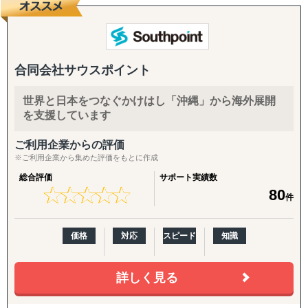
『どの国が最適か？』を見極めるゼロ→イチの意思決定か
ら、
進出後に必ず直面する現地でのマーケティング課題まで主
要各国に常駐するメンバーが、現地起点で一貫してサポー
トします。
合同会社サウスポイント
これまでの支援歴は20年以上、実績は1,500社を超えまし
世界と日本をつなぐかけはし「沖縄」から海外展開
た。
を支援しています
※支援主要各国の現地スタッフ300人以上配置。進出後も
継続して支援できる体制を構築しています。
ご利用企業からの評価
※ご利用企業から集めた評価をもとに作成
------------------------------------
総合評価
サポート実績数
★
★
★
★
★
★
★
★
★
★
80
件
■ サポート対象国（グループ別）
↳ ASEAN主要国：タイ・ベトナム・マレーシア・カンボ
ジア・インドネシア・フィリピン・ラオス
価格
対応
スピード
知識
↳ アジア（中華系）：日本・香港・シンガポール・台湾・
韓国
詳しく見る
↳ アジア（中東ほか）：ドバイ・サウジアラビア・イン
ド・バングラデシュ・モンゴル