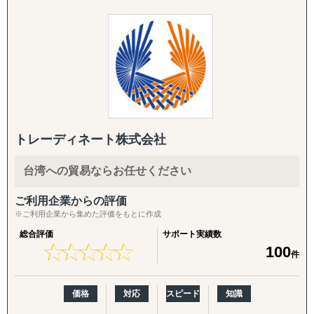
別"ではなく"当たり前"にする」**ことをミッションに掲
↳ 商談創出・交渉サポート
また、国内Amazonの場合、並行して楽天、ヤフー、自社
げ、日本企業の海外展開を構想段階から実行・継続フェー
↳ 契約サポート
サイト、SNS、メディアサイト、広告なども含めたデジタ
ズまで一気通貫で支援する海外ビジネス支援会社です。福
ルマーケティングのトータルサポートも実施しておりま
岡本社・東京オフィスに加え、米国ロサンゼルスに現地法
『体制構築チーム』
す。
人、オレゴンとLAに物流・在庫拠点を有し、日本側の戦略
目的：海外現地で活動するために必要な土台をつくる
立案と米国現地での実行を、同じチームでシームレスにつ
↳ 会社設立（登記・銀行口座）
なぐ体制を強みとしています。
↳ ビザ申請サポート
年間約50社、累計100社以上の日本企業の海外進出をご支
↳ 不動産探索（オフィス・倉庫・店舗・住居）
援。食品・日用品・キッチン用品・伝統工芸品・スポーツ
↳ 店舗開業パッケージ（許認可・内装・採用・集客）
トレーディネート株式会社
用品・機械部品・化粧品など、対応業界は10以上にわたり
↳ 人材採用支援（現地スタッフ採用）
ます。「英語ができない」「輸出経験がない」中小企業の
台湾への貿易ならお任せください
最初の一歩から、本格的な売上拡大までを、日本語で安心
------------------------------------
してご相談いただけます。
ご利用企業からの評価
※ご利用企業から集めた評価をもとに作成
【こんなお悩みをお持ちの企業さまへ】
総合評価
サポート実績数
★
★
★
★
★
★
★
★
★
★
100
件
・海外展開に興味はあるが、「どの国に・何を・どうやっ
て」売るかの方向性が定まっていない
・現地に売り込む営業リソース・ノウハウが社内にない
価格
対応
スピード
知識
・自社に合うパートナー・代理店をどう探せばよいかわか