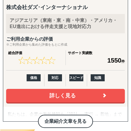
株式会社ダズ･インターナショナル
アジアエリア（東南・東・南・中東）・アメリカ・
EU進出における伴走支援と現地対応力
ご利用企業からの評価
※ご利用企業から集めた評価をもとに作成
総合評価
サポート実績数
★
★
★
★
★
★
★
★
★
★
1550
件
価格
対応
スピード
知識
詳しく見る
私たちは、企業の海外挑戦を「設計 → 実行 → 着地」まで
一気通貫で伴走支援します。
企業紹介文章を見る