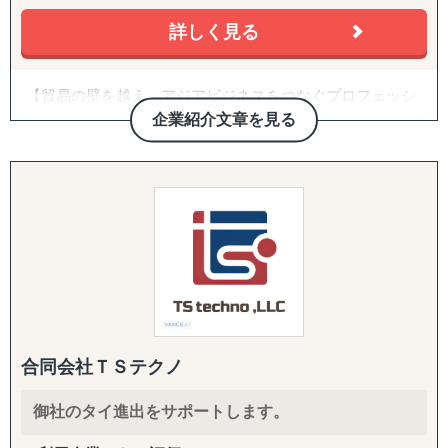
らない
・Amazon USや越境ECに出したいが、出品・運用のノウ
詳しく見る
ハウがない
・FDA登録の進め方や、現地物流の組み方に不安がある
【貿易の壁を越え、アジアビジネスをつなぐプロフェッシ
・海外事業の戦略を相談できる相手が社内にいない
ョナル】
企業紹介文章を見る
トレーディネート株式会社は「貿易を通じて人と人をつな
【サービス概要】
げる」という理念のもと、
海外展開を目指す企業と海外市場を結ぶ架け橋として2015
グロスペリティの特長は、**市場調査・戦略策定から、EC
年に創業しました。
構築・B2B営業代行・パートナー開拓・規制対応・物流ま
台湾・タイを中心としたアジア市場に特化し、
で、海外進出に必要な全工程をワンストップで提供する
物流と営業代行を融合させた独自のサービスで、
「一気通貫の支援体制」**にあります。情報提供にとどま
これまで多くの企業の海外進出を成功に導いてきました。
らず、現地ネットワークを活用して「実際に売れる状態」
をつくるところまで、実行に踏み込んで伴走します。
■ グローバルサポートの強み
【圧倒的な台湾ネットワーク】
1. 海外営業代行（B2B）
創業以来、台湾に毎月渡航し構築してきた強固なパートナ
ターゲットリストの作成から、オンライン・現地でのアプ
合同会社ＴＳテクノ
ーシップにより、
ローチ、商談同席・クロージング、取引仲介スキームによ
他社では提供できない販路開拓ルートを確保。食品、酒、
る商流構築、継続的な取引先フォローまでを代行します。
御社のタイ進出をサポートします。
米、庭木、観賞魚などの特殊分野でも確かな実績を持ち、
「商談化」「販路開拓」という成果に直結する実行支援で
あらゆる商材の輸出入をサポートします。