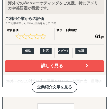
海外でのWebマーケティングをご支援、特にアメリ
特殊貨物（食品、植物、生物等）の輸出入対応
2024年1月 大阪府吹田市商工会加盟 札幌市・仙台市振
入代行、現地倉庫・物流オペレーションの構築まで、実務
カや英語圏が得意です。
展示会・商談会の出展代行・同行サポート
興財団海外展開支援企業認定
を代行・伴走します。
EC向け国際物流管理（保管・ピッキング・発送）
ご利用企業からの評価
取引先…
5. 戦略パートナーとしての伴走
※ご利用企業から集めた評価をもとに作成
「貿易をしたくてもできない」という壁を取り除き、
社団法人 財団法人 東証プライム上場企業 中小卸売小
社内に海外事業の専門人材がいない企業さまの「意思決定
中小企業でも海外市場で成功できるよう、専門知識と情熱
売業 個人事業主
の壁打ち相手」として、継続的に併走。米国プランでは
総合評価
サポート実績数
★
★
★
★
★
★
★
★
★
★
61
をもってサポートします。
海外企業
CEO/COOがプロジェクトマネージャーとして直接関与
件
特に台湾市場では、日本製品への高い信頼と円安傾向が追
し、責任を持って成果にコミットします。
い風となり、
入口から拡大までをつなぐパッケージ
価格
対応
スピード
知識
ビジネスチャンスが広がっています。
挑戦を迷っている方、まずはお気軽にご相談ください。
【海外進出パッケージ（ライト）】
貴社の製品・サービスの強みを活かした、オーダーメイド
海外展開の「最初の一歩」として、有望国選定・需要調
詳しく見る
の海外展開戦略をご提案いたします。
査・現地規制調査・初期戦略設計・初期営業仮説の整理ま
でを短期集中で実施。方向性を明確にし、次の意思決定に
つなげます。
海外へのSEO対策や広告運用をはじめ、動画作成・運用や
HP作成など、Webマーケティングのサービス全般を行う支
企業紹介文章を見る
【海外進出パッケージ（米国）】
援会社です。
準備・戦略フェーズ（事前整理/分析・FDA対応・B2B/EC
高度なプランニングとスピード感のある施策実施で、クラ
準備）から、実行・検証フェーズ（営業代行・パートナー
イアントの課題解決と事業成長にコミットします。
開拓、小売テスト販売、Amazon運用、販売データ分析、