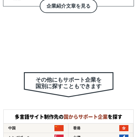
・アジアを中心とする世界21拠点、コンサルタント800名
企業紹介文章を見る
体制を有する、日系独立系では最大級のコンサルティング
ファーム（東証上場）
＜サービス特長＞
・現地に根付いたローカルメンバーと日本人メンバーが協
働した伴走型ハンズオン支援、顧客ニーズに応じた柔軟な
現地対応が可能
・マッキンゼー/ボストンコンサルティンググループ/ゴー
ルドマンサックス/P&G/Google出身者が、グローバルノウ
ハウを提供
・コンサルティング事業と併行して、当社グループで展開
その他にもサポート企業を
国別に探すこともできます
する自社事業群（パーソナルケア/飲食業/ヘルスケア/卸売/
教育など）の海外展開実績に基づく、実践的なアドバイス
を提供
＜支援スコープ＞
多言語サイト制作先の
国からサポート企業
を探す
・調査/戦略から、現地パートナー発掘、現地拠点/オペレ
ーション構築、M&A、海外営業/顧客獲得、現地事業マネ
中国
香港
ジメントまで、一気通貫で支援