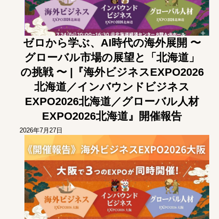
⑤ アジア特有の中小案件M&A案件発掘から交渉/実行/PMI
までをカバーする海外M&A一気通貫支援
⑥ 既存サプライチェーン体制の分析/評価/最適化、およ
び、直接材＆間接材の調達コスト削減
ゼロから学ぶ、AI時代の海外展開 〜
グローバル市場の展望と「北海道」
の挑戦 〜 |『海外ビジネスEXPO2026
北海道／インバウンドビジネス
EXPO2026北海道／グローバル人材
EXPO2026北海道』開催報告
2026年7月27日