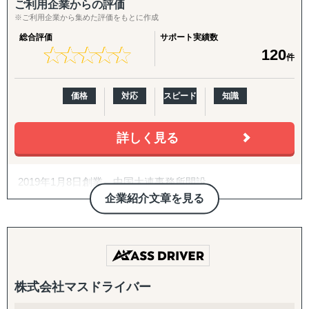
す。
ご利用企業からの評価
※ご利用企業から集めた評価をもとに作成
【貿易業界の"異端児"としての挑戦】
2. パートナー開拓支援
総合評価
サポート実績数
常識にとらわれない発想で、通常の貿易会社では対応困難
海外展開の成否を分けるのは「正しいパートナーとの掛け
★
★
★
★
★
★
★
★
★
★
120
件
な案件にも果敢に挑戦。
合わせ」です。開拓戦略の策定、ターゲットリストの優先
生き物・植物の輸出入や、特殊貨物の取扱いなど、
度付け、アプローチ代行、契約・スキーム構築、そして開
専門性の高いサービスを提供しています。
拓後の現地事業開発（定例会・プロジェクト管理・ロード
価格
対応
スピード
知識
マップ策定・交渉代行・ローカライズ支援）までを伴走し
【両方向のビジネス支援】
ます。
日本から海外への展開支援だけでなく、海外企業の日本進
詳しく見る
出もサポート。
3. 越境EC支援（B2C）
輸入→保管→ピッキング→発送までのワンストップ物流体
米国Amazonを中心に、アカウント開設・商品ページ作
制により
2019年1月8日創業 中国大連事務所開設
成・コンテンツ戦略・価格/写真方針策定からFBAを前提と
、EC販売やオムニチャネル展開もスムーズに実現します。
2019年5月 タイチェンマイ事務所開設
した物流設計、運用・販促・販売データ分析までを一気通
企業紹介文章を見る
2020年3月 コロナウィルス蔓延により中国大連事務所閉
貫で対応。Walmart ECや自社EC（Shopify構築・運用）に
■ サービス展開
鎖
も対応します。
2021年6月 令和3年度経済産業省Japanブランド育成支援
海外（台湾・タイ・シンガポール他）での営業代行
事業 支援パートナー企業に認定 2022年6月 令和4年度
4. 規制対応（FDA）・国際物流
グローバル輸出入サポート（コンテナ手配、通関手続き
経済産業省Japanブランド育成支援事業 支援パートナー
食品・化粧品の米国販売に不可欠なFDA対応を、施設登
株式会社マスドライバー
等）
企業に認定
録・成分レビュー・英語ラベル診断/作成・現地エージェン
現地マーケットリサーチ・プロモーション支援
2023年1月 統一資格申請認定（官公庁取引企業）
ト代行・全般コンサルティングまでカバー。あわせて輸出