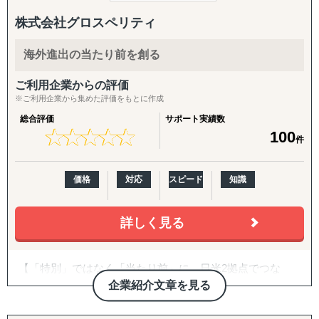
おり、
目的：海外現地を理解し、事業の成功可能性を高める
また、中小機構、銀行、地方自治体、出島 等が主催する
↳ 市場概況・規制調査
株式会社グロスペリティ
各種セミナーでの登壇も行っております。
↳ 競合調査
↳ 企業信用調査
海外進出の当たり前を創る
日本Amazonはもちろん、北米、欧州、インド、オースト
↳ 現地視察の企画・アテンド
ラリア、サウジ、UAE、
ご利用企業からの評価
トルコ、シンガポールAmazonなどへの進出サポートを行
『集客活動チーム』
※ご利用企業から集めた評価をもとに作成
っており、
目的：海外現地で“売れる”ためのマーケティング活動を確
総合評価
サポート実績数
中小企業から大手まで、またAmazonに出品可能なあらゆ
立する
★
★
★
★
★
★
★
★
★
★
100
件
る商品に対応致します。
↳ 多言語サイト制作
↳ EC運用
企業様が海外Amazonへ進出される際にハードルとなる、
↳ SNS運用
価格
対応
スピード
知識
Amazon販売アカウントの開設、翻訳、商品画像・動画撮
↳ 広告運用（Google／Meta など）
影、商品登録、国際配送、
↳ インフルエンサー施策
多言語カスタマーサポート、国際送金サポート、PL保険、
詳しく見る
↳ 画像・動画コンテンツ制作
Amazon内広告を含む集客、
テクニカルサポート、アカウント運用代行、著作権・
『販路構築チーム』
FDA・税務対応・GDPR対応サポート、
【「特別」ではなく「当たり前」に。日米2拠点でつな
目的：海外現地で最適なパートナーとの取引を創出する
市場調査、コンサルティング、SNSマーケティング、メデ
ぐ、伴走型の海外進出支援】
企業紹介文章を見る
↳ 商談向け資料制作
ィアバイイング、現地スタッフの手配
↳ 企業リストアップ
等について、弊社パートナーと共に対応させて頂きます。
株式会社グロスペリティは、**「海外進出の成功を"特
↳ アポイント取得