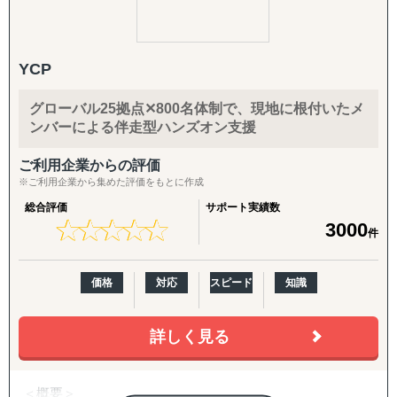
グローハイは戦略コンサルティング、プロジェクトマネジ
メント、オペレーションサポートと幅広い分野で海外で成
功する為の下記のようなサポートを実施しております。
YCP
・アメリカ、ヨーロッパでの売上達成
グローバル25拠点✕800名体制で、現地に根付いたメ
・アメリカ、ヨーロッパでの販路拡大
ンバーによる伴走型ハンズオン支援
・アメリカ、ヨーロッパでのECサイト構築とデジタルマー
ケティングサポート
ご利用企業からの評価
・効率的かつ低リスクでのアメリカ進出、ヨーロッパ進出
※ご利用企業から集めた評価をもとに作成
・戦略的パートナーマネジメント
総合評価
サポート実績数
・アメリカでのM&A
★
★
★
★
★
★
★
★
★
★
3000
件
・アメリカでの会計、人事、法務の業務委託
グローハイはこれまでに中小企業から大企業まで様々な規
価格
対応
スピード
知識
模、業界の数多くの日本企業のアメリカ進出、中国進出、
ヨーロッパ進出を成功に導いてきました。
詳しく見る
＜概要＞