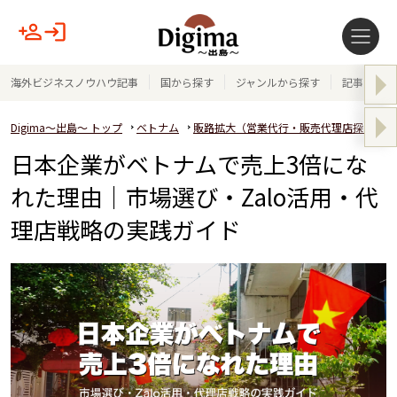
海外ビジネスノウハウ記事
国から探す
ジャンルから探す
記事テーマ
Digima～出島～ トップ
ベトナム
販路拡大（営業代行・販売代理店探し）
日本企業がベトナムで売上3倍にな
れた理由｜市場選び・Zalo活用・代
理店戦略の実践ガイド