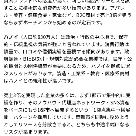
資系ブランドへの感度が高く、新しい商品やサービスを試
すことに積極的な消費者が多い傾向があります。アパレ
ル・美容・健康食品・家電など、B2C商材で売上3倍を狙う
ならまずホーチミンから始めるのが定石です。
ハノイ
（人口約830万人）は政治・行政の中心地で、保守
的・伝統重視の気質が強いと言われています。消費行動は
慎重で、口コミや信頼実績を重視する傾向があります。政
府調達・BtoB取引・規制対応が必要な業種では、官庁・公
的機関との関係構築が重要になるため、ハノイを拠点に選
ぶメリットがあります。製造・工業系・教育・医療系商材
はハノイとの親和性が高いです。
売上3倍を実現した企業の多くは、まず1都市で集中的に実
績を作り、そのノウハウ・代理店ネットワーク・SNS資産
をベースにもう1都市へ展開するという「1拠点集中→横展
開」パターンを採用しています。両都市を同時に攻めよう
としてリソースを分散させると、どちらも中途半端になる
リスクが高まります。