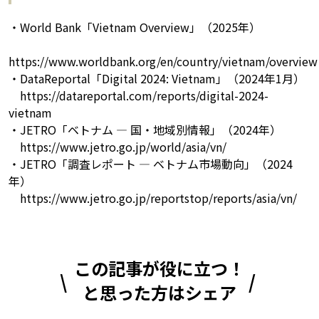
・World Bank「Vietnam Overview」（2025年）
https://www.worldbank.org/en/country/vietnam/overview
・DataReportal「Digital 2024: Vietnam」（2024年1月）
https://datareportal.com/reports/digital-2024-
vietnam
・JETRO「ベトナム — 国・地域別情報」（2024年）
https://www.jetro.go.jp/world/asia/vn/
・JETRO「調査レポート — ベトナム市場動向」（2024
年）
https://www.jetro.go.jp/reportstop/reports/asia/vn/
この記事が役に立つ！
と思った方はシェア