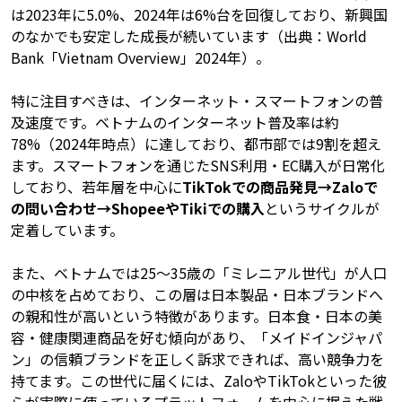
は2023年に5.0%、2024年は6%台を回復しており、新興国
のなかでも安定した成長が続いています（出典：World
Bank「Vietnam Overview」2024年）。
特に注目すべきは、インターネット・スマートフォンの普
及速度です。ベトナムのインターネット普及率は約
78%（2024年時点）に達しており、都市部では9割を超え
ます。スマートフォンを通じたSNS利用・EC購入が日常化
しており、若年層を中心に
TikTokでの商品発見→Zaloで
の問い合わせ→ShopeeやTikiでの購入
というサイクルが
定着しています。
また、ベトナムでは25〜35歳の「ミレニアル世代」が人口
の中核を占めており、この層は日本製品・日本ブランドへ
の親和性が高いという特徴があります。日本食・日本の美
容・健康関連商品を好む傾向があり、「メイドインジャパ
ン」の信頼ブランドを正しく訴求できれば、高い競争力を
持てます。この世代に届くには、ZaloやTikTokといった彼
らが実際に使っているプラットフォームを中心に据えた戦