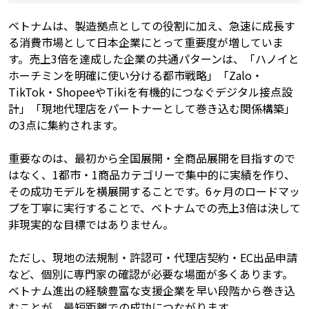
ベトナムは、製造拠点としての役割に加え、急速に成長す
る消費市場として日本企業にとって重要度が増していま
す。売上3倍を達成した企業の共通パターンは、「ハノイと
ホーチミンを明確に使い分ける都市戦略」「Zalo・
TikTok・ShopeeやTikiを有機的につなぐデジタル接点設
計」「現地代理店をパートナーとして巻き込む関係構築」
の3点に集約されます。
重要なのは、最初から全国展開・全商品展開を目指すので
はなく、1都市・1商品カテゴリーで集中的に実績を作り、
その成功モデルを横展開することです。6ヶ月のロードマッ
プを丁寧に実行することで、ベトナムでの売上3倍は決して
非現実的な目標ではありません。
ただし、現地の法規制・許認可・代理店契約・EC出品申請
など、個別に専門家の確認が必要な場面が多くあります。
ベトナム進出の経験豊富な支援企業を早い段階から巻き込
むことが、最短距離での成功につながります。