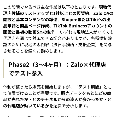
この段階でやるべき主な作業は以下のとおりです。
現地代
理店候補のリストアップと1社以上との仮契約
、
Zalo OAの
開設と基本コンテンツの準備
、
ShopeeまたはTikiへの出
品申請と商品ページ作成
、
TikTok Businessアカウントの
開設と最初の動画5本の制作
。いずれも現地法人がなくても
代理店を通じて対応できる場合がありますが、各種規制確
認のために現地の専門家（法律事務所・支援企業）を関与
させることを強くお勧めします。
Phase2（3〜4ヶ月）：Zalo×代理店
でテスト参入
体制が整ったら販売を開始しますが、「テスト期間」とし
て位置づけることが重要です。販売データをもとに
どの商
品が売れたか・どのチャネルからの流入が多かったか・ど
の代理店が動いているか
を週次で分析します。