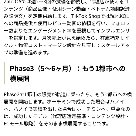
Zalo OAでは週2〜3回の投稿を継続し、代理店が使えるコ
ンテンツ（商品画像・使用シーン動画・ベトナム語翻訳済
み説明文）を定期供給します。TikTok Shopでは現地KOL
への商品提供と使用レビュー動画の依頼を行い、フォロワ
ー数よりもエンゲージメント率を重視してインフルエンサ
ーを選定します。月次売上が見え始めたら、在庫補充サイ
クル・物流コスト・マージン設計を見直してスケールアッ
プの準備を進めます。
Phase3（5〜6ヶ月）：もう1都市への
横展開
Phase2で1都市の販売が軌道に乗ったら、もう1都市への横
展開を開始します。ホーチミンで成功した場合はハノイ
へ、ハノイで実績を出した場合はホーチミンへ。重要なの
は、成功したモデル（代理店選定基準・コンテンツ設計・
ECモール戦略）をそのまま横展開することです。