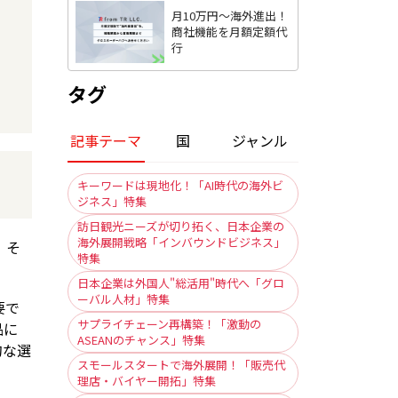
月10万円〜海外進出！
商社機能を月額定額代
行
タグ
記事テーマ
国
ジャンル
キーワードは現地化！「AI時代の海外ビ
ジネス」特集
訪日観光ニーズが切り拓く、日本企業の
海外展開戦略「インバウンドビジネス」
、そ
特集
日本企業は外国人"総活用"時代へ「グロ
ーバル人材」特集
要で
サプライチェーン再構築！「激動の
品に
ASEANのチャンス」特集
的な選
スモールスタートで海外展開！「販売代
理店・バイヤー開拓」特集