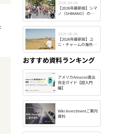
2026-08-06
南アジア物流拠点の実
【2026年最新版】シマ
力
ノ（SHIMANO）の海
外進出戦略｜自転車業
界の"インテル"はなぜ
な
世界シェアを握り続け
2026-08-06
るのか
【2026年最新版】ユ
ニ・チャームの海外進
出戦略とは？海外売上
比率6割超を実現した3
おすすめ資料ランキング
つの強みを徹底解説
アメリカAmazon進出
完全ガイド【超入門
編】
Wiki Investmentご案内
資料