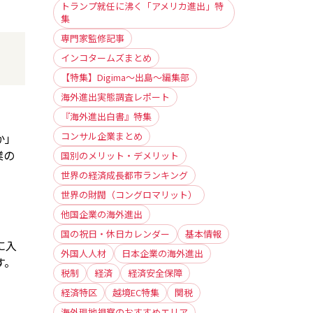
トランプ就任に沸く「アメリカ進出」特
集
専門家監修記事
インコタームズまとめ
【特集】Digima〜出島〜編集部
海外進出実態調査レポート
『海外進出白書』特集
コンサル企業まとめ
か」
業の
国別のメリット・デメリット
世界の経済成長都市ランキング
世界の財閥（コングロマリット）
他国企業の海外進出
国の祝日・休日カレンダー
基本情報
に入
外国人人材
日本企業の海外進出
す。
税制
経済
経済安全保障
経済特区
越境EC特集
関税
海外現地視察のおすすめエリア