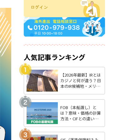
人気記事ランキング
【2026年最新】IRとは
カジノと何が違う？日
本のIR候補地・メリッ
ト・最新状況を徹底解
説
FOB（本船渡し）と
は？意味・価格の計算
方法・CIFとの違いを
わかりやすく解説
CIF（運賃保険料込み