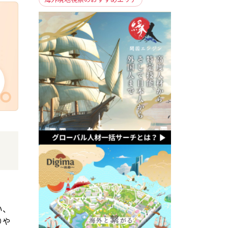
。
い、
りや