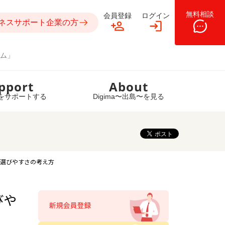
無料相談
会員登録
ログイン
ネスサポート企業の方
ム」
pport
About
をサポートする
Digima〜出島〜を見る
・選びやすさの考え方
びや