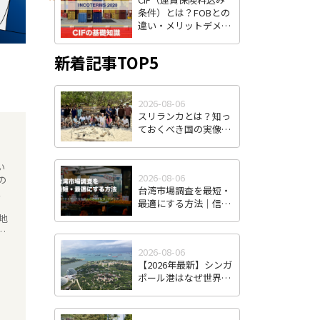
条件）とは？FOBとの
違い・メリットデメリ
ット・費用負担をわか
りやすく解説
新着記事TOP5
2026-08-06
スリランカとは？知っ
ておくべき国の実像
と、日本企業の進出可
能性
い
2026-08-06
の
台湾市場調査を最短・
最適にする方法｜信頼
できるデータを効率よ
地
く取得するロードマッ
て
プ
2026-08-06
【2026年最新】シンガ
ポール港はなぜ世界最
強のハブ港なのか｜コ
ンテナ取扱量・トラン
シップ機能から見る東