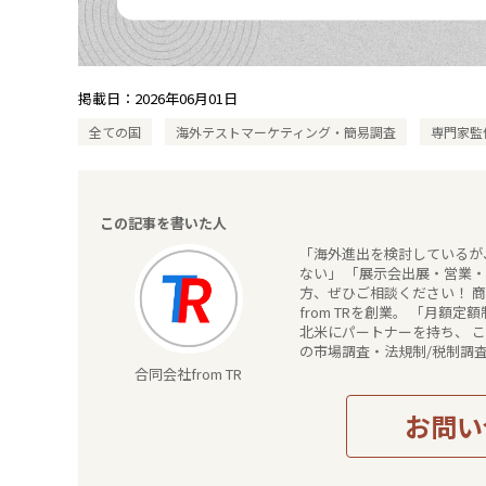
掲載日：
2026年06月01日
全ての国
海外テストマーケティング・簡易調査
専門家監
この記事を書いた人
「海外進出を検討しているが
ない」 「展示会出展・営業
方、ぜひご相談ください！ 商社の知見と機能をより多くのお客様に届けるべく、 住友商事株式会社を経て、
from TRを創業。 「月額定額制の商社サ
北米にパートナーを持ち、 
の市場調査・法規制/税制調
いただきます。
合同会社from TR
お問い