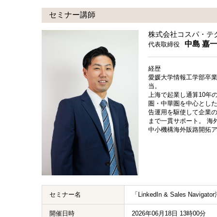
セミナー講師
株式会社コスパ・テ
中島 嘉
代表取締役
経歴
愛媛大学情報工学部卒業
当。
上海で起業し通算10年
圏・中華圏を中心とした
告運用を駆使して企業の
まで一貫サポート。 海
中小機構海外販路開拓
セミナー名
「LinkedIn & Sales Na
開催日時
2026年06月18日 13時00分