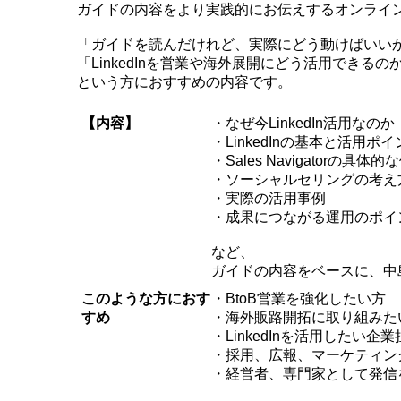
ガイドの内容をより実践的にお伝えするオンライ
「ガイドを読んだけれど、実際にどう動けばいい
「LinkedInを営業や海外展開にどう活用できる
という方におすすめの内容です。
【内容】
・なぜ今LinkedIn活用なのか
・LinkedInの基本と活用ポ
・Sales Navigatorの具体
・ソーシャルセリングの考え
・実際の活用事例
・成果につながる運用のポイ
など、
ガイドの内容をベースに、中
このような方におす
・BtoB営業を強化したい方
すめ
・海外販路開拓に取り組みた
・LinkedInを活用したい企
・採用、広報、マーケティン
・経営者、専門家として発信