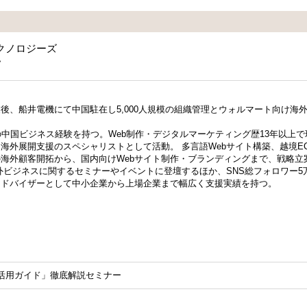
クノロジーズ
一
後、船井電機にて中国駐在し5,000人規模の組織管理とウォルマート向け海
の中国ビジネス経験を持つ。Web制作・デジタルマーケティング歴13年以上
海外展開支援のスペシャリストとして活動。 多言語Webサイト構築、越境EC
海外顧客開拓から、国内向けWebサイト制作・ブランディングまで、戦略立
外ビジネスに関するセミナーやイベントに登壇するほか、SNS総フォロワー5
アドバイザーとして中小企業から上場企業まで幅広く支援実績を持つ。
vigator活用ガイド」徹底解説セミナー