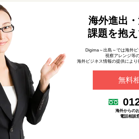
海外進出・
課題を抱え
Digima～出島～では海
視察アレンジ等
海外ビジネス情報の提供により
無料
01
海外からのお電話
電話相談窓口