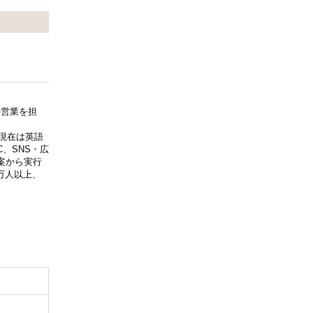
外営業を担
で現在は英語
、SNS・広
案から実行
万人以上、