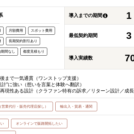
系
導入までの期間
用
月額費用
スポット費用
最低契約期間
酬
長期契約割引あり
約期間なし
都度見積もり
7
導入実績数
施後まで一気通貫（ワンストップ支援）
設計”に強い（想いを言葉と体験へ翻訳）
く再現性ある設計（クラファン特有の訴求／リターン設計／成
（営業代行・販売代理店探し）
輸出入・貿易・通関
たい
オンラインで販路開拓したい