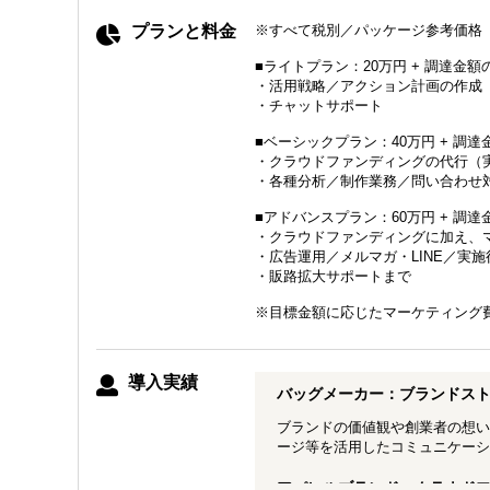
プランと料金
※すべて税別／パッケージ参考価格
■ライトプラン：20万円 + 調達金額の
・活用戦略／アクション計画の作成
・チャットサポート
■ベーシックプラン：40万円 + 調達
・クラウドファンディングの代行（
・各種分析／制作業務／問い合わせ
■アドバンスプラン：60万円 + 調達
・クラウドファンディングに加え、
・広告運用／メルマガ・LINE／実
・販路拡大サポートまで
※目標金額に応じたマーケティング
導入実績
バッグメーカー：ブランドスト
ブランドの価値観や創業者の想い
ージ等を活用したコミュニケーシ
アパレルブランド：クラウドフ