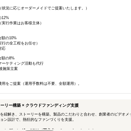
（状況に応じオーダーメイドでご提案いたします。）
12%
（実行作業はお客様主体）
金額の10%
実行の全工程をお任せ）
対応
金額の8%
マーケティング活動も代行
施後施策立案
費用をご提案（運用手数料は不要、全額運用）。
ーリー構築 × クラウドファンディング支援
を紐解き、ストーリーを構築。製品のこだわりと合わせ、創業者のビデオメ
ョン設計で、熱狂的なファンづくりを支援。
ァンディング × CRM（双方向コミュニケーション）