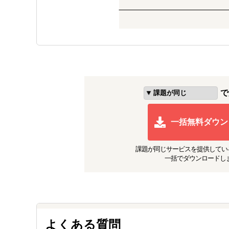
競合分析・市場調査からポジショ
り手の“生声”を届ける設計で顧客
実現。
ウイスキー関連製品：体験設計
キャンプシーンに組み込んだプロ
える設計でブランド展開を支援。
で
飲料メーカー：商品開発 × ク
製品コンセプトを実現するため、
援を実施。
一括無料ダウン
他クラフトコーラメーカーとのコ
課題が同じ
サービスを提供してい
一括でダウンロードし
よくある質問