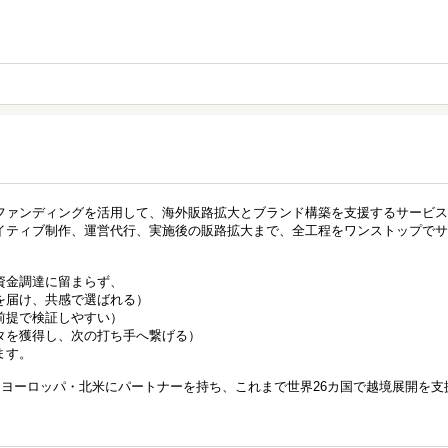
ファンディングを活用して、海外販路拡大とブランド構築を支援するサービス
イティブ制作、運営代行、実施後の販路拡大まで、全工程をワンストップでサ
資金調達に留まらず、
を届け、共感で選ばれる）
前提で検証しやすい）
タを獲得し、次の打ち手へ繋げる）
ます。
ジア・ヨーロッパ・北米にパートナーを持ち、これまで世界26カ国で越境展開を支