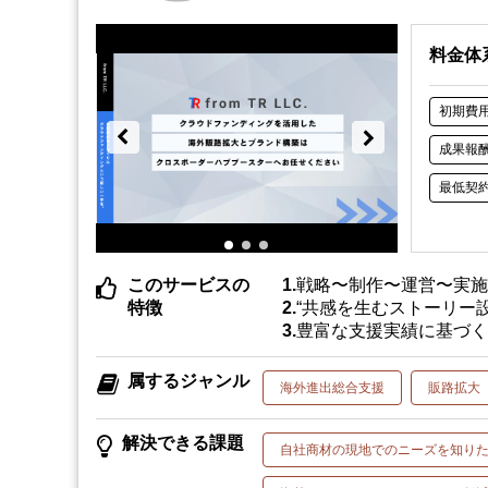
料金体
初期費
成果報
最低契
このサービスの
戦略〜制作〜運営〜実
特徴
“共感を生むストーリー
豊富な支援実績に基づ
属するジャンル
海外進出総合支援
販路拡大
解決できる課題
自社商材の現地でのニーズを知り