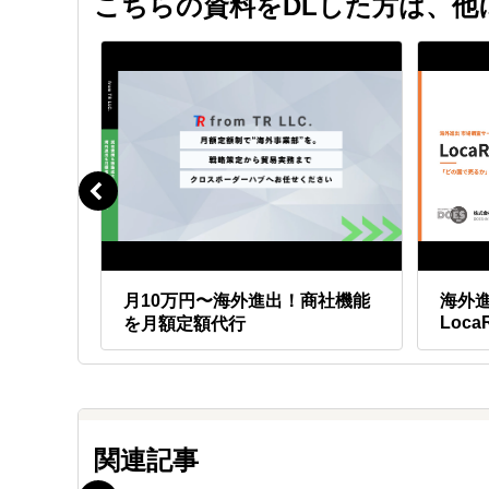
こちらの資料をDLした方は、
Ｑ.
クラウドファンディング以外もサポート
Ａ.
はい。ブランディングや成長戦略まで支
製品コンセプト設計やブランディング施策など、想い
で 売り
月10万円〜海外進出！商社機能
海外
Loca
を月額定額代行
関連記事