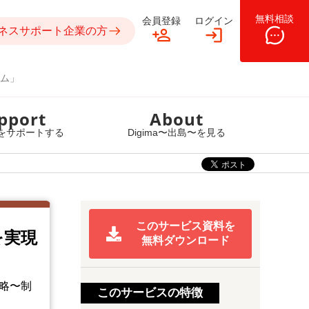
無料相談
会員登録
ログイン
ネスサポート企業の方
ム」
pport
About
をサポートする
Digima〜出島〜を見る
このサービス資料を
を実現
無料ダウンロード
略〜制
このサービスの特徴