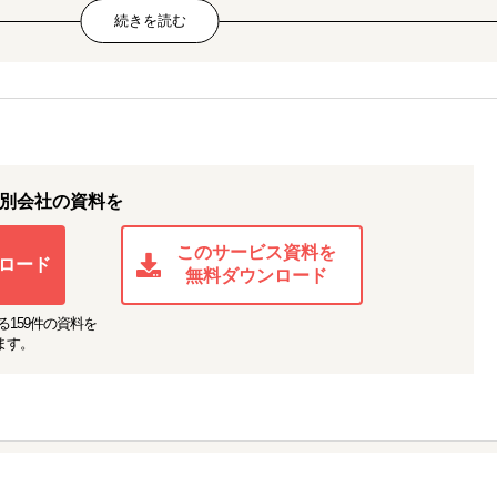
ニングを整理し、機能をベネフィットに翻訳して訴求素材を制作。生産過程
との双方向コミュニケーションを構築。累計調達3,500万円超／高い顧客満足
 × インフルエンサー施策
モーション、国内蒸留所とのコラボ企画など、「体験そのもの」を価値とし
別会社の資料を
ラウドファンディング
原材料選定や製造を行う工場との交渉、パッケージデザイン制作など総合的
このサービス資料を
ロード
無料ダウンロード
ラボレーションを通じた市場の活性化を推進。
る
159
件の資料を
ます。