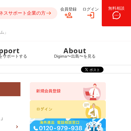
無料相談
会員登録
ログイン
ネスサポート企業の方
ム」
pport
About
をサポートする
Digima〜出島〜を見る
舎」