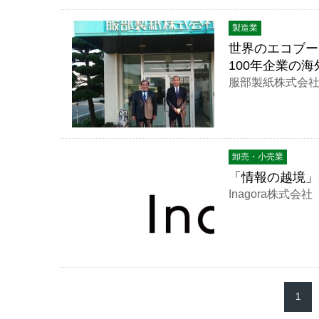
製造業
世界のエコブー
100年企業の海
服部製紙株式会
卸売・小売業
「情報の越境」
Inagora株式会社
1