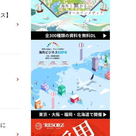
ース】
」
界に