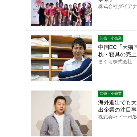
株式会社ダイアナ
卸売・小売業
中国EC「天猫国
枕・寝具の売上6
まくら株式会社
卸売・小売業
海外進出でも大
出企業の注目事
株式会社ビーボ/Bbo 