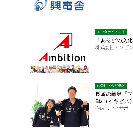
エンタテイメント
「あそびの文化
株式会社アンビ
官公庁・公的機関
長崎の離島「壱
Biz（イキビズ
壱岐しごとサポート