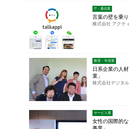
IT・通信業
言葉の壁を乗り
株式会社 アクテ
教育・学習業
日系企業の人材
業」
株式会社デジタ
サービス業
女性の国際的な
事業」