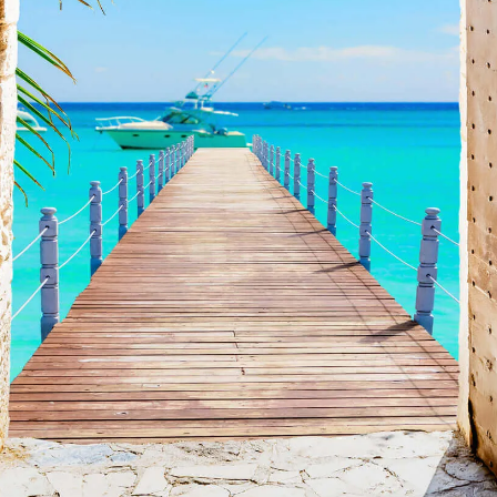
海外ビジネスノウハウ記事
海外進
新着の優良サポート企業
対応国
130
カ国
サポート企業
5,000
社
登録会員
26,000
社
海外ビジネス情報を
海外進出サポート企業を
読む
探す