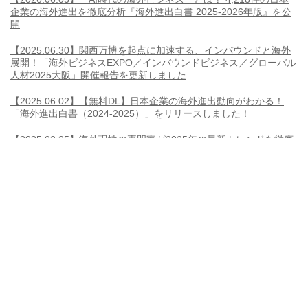
企業の海外進出を徹底分析『海外進出白書 2025-2026年版』を公
開
【2025.06.30】関西万博を起点に加速する、インバウンドと海外
展開！「海外ビジネスEXPO／インバウンドビジネス／グローバル
人材2025大阪」開催報告を更新しました
【2025.06.02】【無料DL】日本企業の海外進出動向がわかる！
「海外進出白書（2024-2025）」をリリースしました！
【2025.02.25】海外現地の専門家が2025年の最新トレンドを徹底
解説！「海外ビジネスEXPO2025 オンライン」開催報告を更新し
ました
【2024.10.22】過去最多の来場者数を記録！10周年を迎えた「海
外ビジネスEXPO2024東京」の開催報告を更新しました
【2024.06.05】数十万件のグローバル人材から最適な人材を検
索！「開国エンジン～縁人～」サイトが新しくなりました
【2024.06.03】【無料DL】日本企業の海外進出動向がわかる！
「海外進出白書（2023-2024）」をリリースしました！