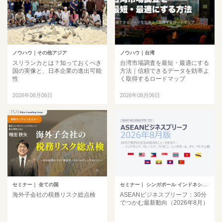
ノウハウ
｜その他アジア
ノウハウ
｜台湾
スリランカとは？知っておくべき
台湾市場調査を最短・最適にする
国の実像と、日本企業の進出可能
方法｜信頼できるデータを効率よ
性
く取得するロードマップ
2026年08月06日
2026年08月06日
セミナー
｜ 全ての国
セミナー
｜ シンガポール インドネシア ベトナム タイ フィリピン マレーシア ミャンマー カンボジア その他アジア
海外子会社の税務リスク総点検
ASEANビジネスブリーフ：30分
でつかむ最新動向（2026年8月）