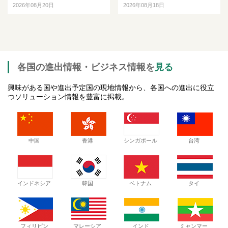
2026年08月20日
2026年08月18日
各国の進出情報・ビジネス情報を
見る
興味がある国や進出予定国の現地情報から、各国への進出に役立
つソリューション情報を豊富に掲載。
中国
香港
シンガポール
台湾
インドネシア
韓国
ベトナム
タイ
フィリピン
マレーシア
インド
ミャンマー