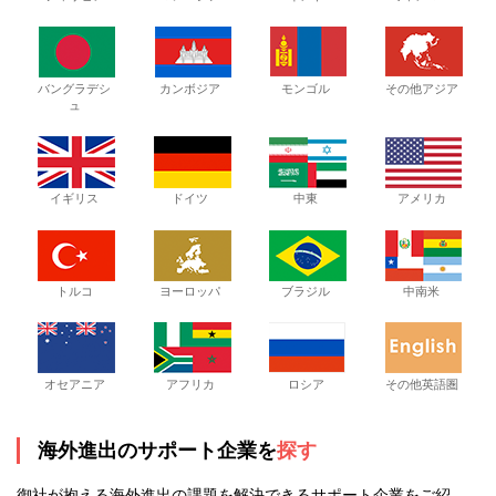
バングラデシ
カンボジア
モンゴル
その他アジア
ュ
イギリス
ドイツ
中東
アメリカ
トルコ
ヨーロッパ
ブラジル
中南米
オセアニア
アフリカ
ロシア
その他英語圏
海外進出のサポート企業を
探す
御社が抱える海外進出の課題を解決できるサポート企業をご紹