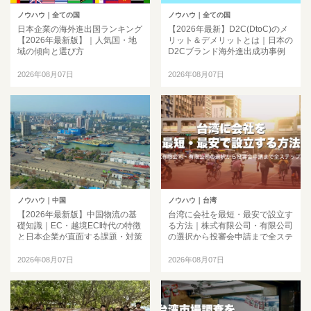
ノウハウ
｜全ての国
ノウハウ
｜全ての国
日本企業の海外進出国ランキング
【2026年最新】D2C(DtoC)のメ
【2026年最新版】｜人気国・地
リット＆デメリットとは｜日本の
域の傾向と選び方
D2Cブランド海外進出成功事例
と成功のポイント
2026年08月07日
2026年08月07日
ノウハウ
｜中国
ノウハウ
｜台湾
【2026年最新版】中国物流の基
台湾に会社を最短・最安で設立す
礎知識｜EC・越境EC時代の特徴
る方法｜株式有限公司・有限公司
と日本企業が直面する課題・対策
の選択から投審会申請まで全ステ
ップ解説
2026年08月07日
2026年08月07日