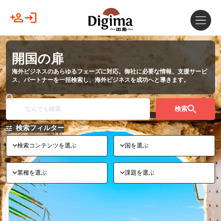
開国の扉
海外ビジネスのあらゆるフェーズに対応。御社に必要な情報、支援サービ
ス、パートナーを一括検索し、海外ビジネスを成功へと導きます。
検索
検索フィルター
検索コンテンツを選ぶ
国を選ぶ
業種を選ぶ
課題を選ぶ