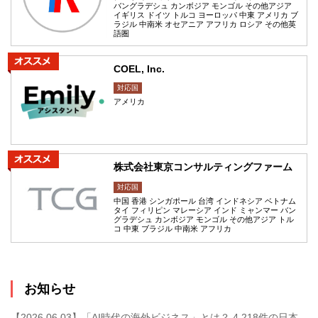
バングラデシュ カンボジア モンゴル その他アジア
イギリス ドイツ トルコ ヨーロッパ 中東 アメリカ ブ
ラジル 中南米 オセアニア アフリカ ロシア その他英
語圏
COEL, Inc.
対応国
アメリカ
株式会社東京コンサルティングファーム
対応国
中国 香港 シンガポール 台湾 インドネシア ベトナム
タイ フィリピン マレーシア インド ミャンマー バン
グラデシュ カンボジア モンゴル その他アジア トル
コ 中東 ブラジル 中南米 アフリカ
お知らせ
【2026.06.03】「AI時代の海外ビジネス」とは？ 4,218件の日本