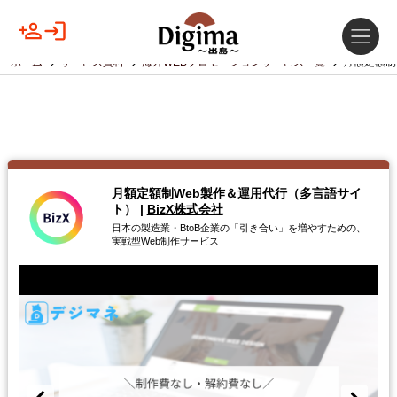
ホーム
サービス資料
海外WEBプロモーションサービス一覧
月額定額制
月額定額制Web製作＆運用代行（多言語サイ
ト）
|
BizX株式会社
日本の製造業・BtoB企業の「引き合い」を増やすための、
実戦型Web制作サービス