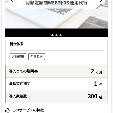
料金体系
月額費用
年間契約
2
導入までの期間
ヶ月
1
最低契約期間
年
300
導入実績数
社
このサービスの特徴