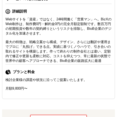
詳細説明
Webサイトを「資産」ではなく、24時間働く「営業マン」へ。BizXの
Web制作は、制作費0円・解約金0円の完全月額定額制です。数百万円
の初期投資や数年の契約縛りというリスクを排除し、BtoB企業のデジ
タル化を加速させます。
最大の特徴は、戦略立案から構成、デザイン、さらには翻訳や運用ま
でプロに「丸投げ」できる点。実績に基づくノウハウで、引き合いの
取れるサイトを構築します。作って終わりの制作会社とは違い、定額
内で修正や更新も柔軟に対応。コストを抑えつつ、常に最新の状態で
世界中の顧客へアプローチできる、BtoB企業の販路拡大に最適
プランと料金
検討企業様の課題や状況に沿ってご提案いたします。
月額9,800円〜