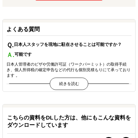
よくある質問
Ｑ.
日本人スタッフを現地に駐在させることは可能ですか？
Ａ.
可能です
日本人管理者のビザや労働許可証（ワークパーミット）の取得手続
き、個人所得税の確定申告などの代行も個別見積もりにて承っており
ます 。
Ｑ.
現地でのマネジメントが初めてなのですが、サポートはあり
ますか？
Ａ.
要相談
基本的には貴社にてマネジメントを行っていただきますが 、ご希望
こちらの資料をDLした方は、他にもこんな資料を
に応じて弊社が培ってきたノウハウの範囲内で、アドバイスを提供す
ダウンロードしています
ることが可能です 。