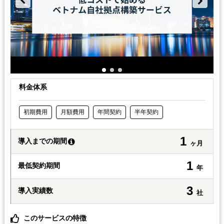
料金体系
初期費用
月額費用
年間契約
半年契約
1
導入までの期間
ヶ月
1
最低契約期間
年
3
導入実績数
社
このサービスの特徴