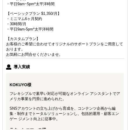
・平日9am~5pm*太平洋時間
【ベーシックプラン $1,350/月】
・ミニマム6ヶ月契約
・30時間/月
・平日9am-5pm*太平洋時間
【カスタムプラン】
お客様のご希望に合わせてオリジナルのサポートプランをご用意して
おります。
お気軽にお問合せくださいませ。
導入実績
KOKUYO様
フレキシブルで素早い対応が可能なオンライン アシスタントでア
メリカ事業を円滑に進められた。
SNSアカウントの立ち上げから育成を、コンテンツ企画から編
集・制作までトータルソリューションし、包括的運用・顧客エン
ゲー ジメント向上に従事中。
ラクーンコマース様