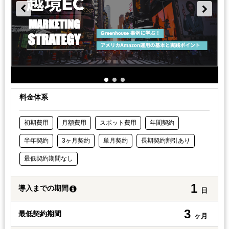
料金体系
初期費用
月額費用
スポット費用
年間契約
半年契約
3ヶ月契約
単月契約
長期契約割引あり
最低契約期間なし
1
導入までの期間
日
3
最低契約期間
ヶ月