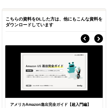
Ａ.
チャットやメールなど
基本的にはSlackかメールをメインの連絡ツールとし、他にも
こちらの資料をDLした方は、他にもこんな資料を
Chatworkなどご希望の手段でのやり取りが可能です。
ダウンロードしています
Ｑ.
対応可能な時間帯は決まっていますか？
Ａ.
平日9am~5pm*太平洋時間
担当によって対応時間に多少の差はあります、基本的にはアメリカ現
地時間でサポート致します。日本時間に合わせたオンラインミーティ
ングも可能です。
Ｑ.
マニュアルなどの用意がなく、業務の切り分けもできていな
いのですが依頼可能ですか？
Ａ.
マニュアル不要
実際はマニュアルがないクライアント様がほとんどですので、業務の
棚卸から始まり、必要な場合は弊社にてマニュアルを作成しながら業
務サポート致します。
アメリカAmazon進出完全ガイド【超入門編】