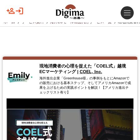
ホーム
サービス資料
海外ECモール出品代行サービス一覧
現地消費者の
現地消費者の心理を捉えた「COEL式」越境
ECマーケティング
|
COEL, Inc.
海外進出企業「Greenhouse様」の事例をもとにAmazonで
の販売における基本ステップ、そしてアメリカAmazonで成
果を上げるための実践ポイントを解説！【アメリカ進出チ
ェックリスト有り】