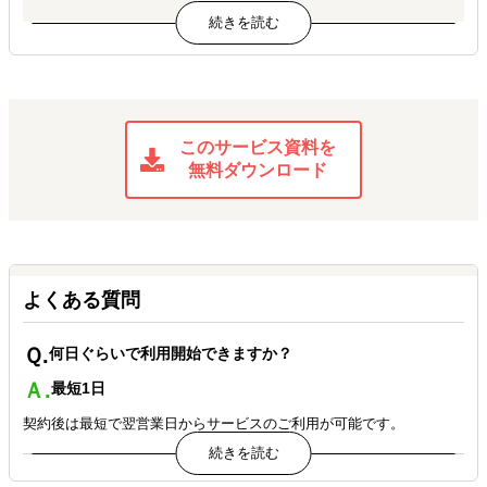
アメリカで骨組みを作る企画段階から相談でき、ディレクショ
ン されたブログ記事などコンテンツ数が圧倒的に増加。 共に試
行錯誤できるパートナーである。
REMORY様
課題を整理し、米国事業の現状を明確にしてから進むべき方 向性
このサービス資料を
を提案。限られた予算の中で細かいトライアル&エラーを 重ね、
無料ダウンロード
販売件数・サブスク件数も最高値を更新中。
Tsukihoshi International様
EC/Digital Marketingの運用パートナーの見直しで、 スピーディ
かつ柔軟な取り組みを実現した。
よくある質問
GREEN HOUSE様
Ｑ.
アメリカでの輸入者対応・倉庫機能からAmazon 販売支援ま
何日ぐらいで利用開始できますか？
で、 クライアントは日本法人からの遠隔で全てワンストップで完
Ａ.
最短1日
結。
契約後は最短で翌営業日からサービスのご利用が可能です。
Tiger Corporation U.S.A.様
カスタマーサポートの課題を解決し、安定した サポートからテク
Ｑ.
普段のアシスタントとのやりとりはどのように取りますか？
ノロジーを活かした体制へ。