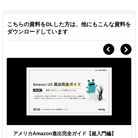
Ａ.
チャットやメールなど
基本的にはSlackかメールをメインの連絡ツールとし、他にも
こちらの資料をDLした方は、他にもこんな資料を
Chatworkなどご希望の手段でのやり取りが可能です。
ダウンロードしています
Ｑ.
対応可能な時間帯は決まっていますか？
Ａ.
平日9am~5pm*太平洋時間
担当によって対応時間に多少の差はあります、基本的にはアメリカ現
地時間でサポート致します。日本時間に合わせたオンラインミーティ
ングも可能です。
Ｑ.
マニュアルなどの用意がなく、業務の切り分けもできていな
いのですが依頼可能ですか？
Ａ.
マニュアル不要
実際はマニュアルがないクライアント様がほとんどですので、業務の
棚卸から始まり、必要な場合は弊社にてマニュアルを作成しながら業
務サポート致します。
アメリカAmazon進出完全ガイド【超入門編】