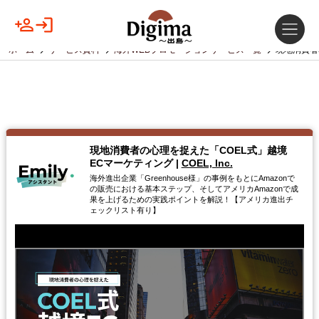
ホーム
サービス資料
海外WEBプロモーションサービス一覧
現地消費者
現地消費者の心理を捉えた「COEL式」越境
ECマーケティング
|
COEL, Inc.
海外進出企業「Greenhouse様」の事例をもとにAmazonで
の販売における基本ステップ、そしてアメリカAmazonで成
果を上げるための実践ポイントを解説！【アメリカ進出チ
ェックリスト有り】