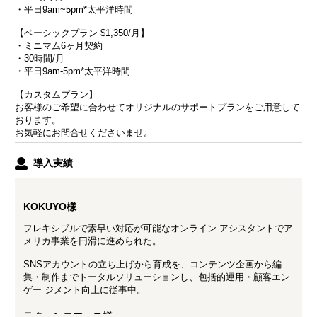
・平日9am~5pm*太平洋時間
【ベーシックプラン $1,350/月】
・ミニマム6ヶ月契約
・30時間/月
・平日9am-5pm*太平洋時間
【カスタムプラン】
お客様のご希望に合わせてオリジナルのサポートプランをご用意して
おります。
お気軽にお問合せくださいませ。
導入実績
KOKUYO様
フレキシブルで素早い対応が可能なオンライン アシスタントでア
メリカ事業を円滑に進められた。
SNSアカウントの立ち上げから育成を、コンテンツ企画から編
集・制作までトータルソリューションし、包括的運用・顧客エン
ゲー ジメント向上に従事中。
ラクーンコマース様