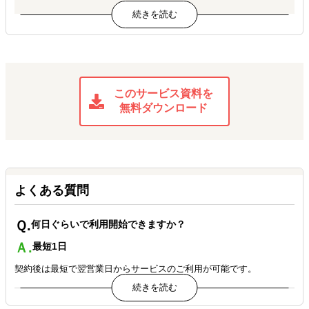
アメリカで骨組みを作る企画段階から相談でき、ディレクショ
ン されたブログ記事などコンテンツ数が圧倒的に増加。 共に試
行錯誤できるパートナーである。
REMORY様
課題を整理し、米国事業の現状を明確にしてから進むべき方 向性
このサービス資料を
を提案。限られた予算の中で細かいトライアル&エラーを 重ね、
無料ダウンロード
販売件数・サブスク件数も最高値を更新中。
Tsukihoshi International様
EC/Digital Marketingの運用パートナーの見直しで、 スピーディ
かつ柔軟な取り組みを実現した。
よくある質問
GREEN HOUSE様
Ｑ.
アメリカでの輸入者対応・倉庫機能からAmazon 販売支援ま
何日ぐらいで利用開始できますか？
で、 クライアントは日本法人からの遠隔で全てワンストップで完
Ａ.
最短1日
結。
契約後は最短で翌営業日からサービスのご利用が可能です。
Tiger Corporation U.S.A.様
カスタマーサポートの課題を解決し、安定した サポートからテク
Ｑ.
普段のアシスタントとのやりとりはどのように取りますか？
ノロジーを活かした体制へ。