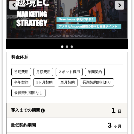
料金体系
初期費用
月額費用
スポット費用
年間契約
半年契約
3ヶ月契約
単月契約
長期契約割引あり
最低契約期間なし
1
導入までの期間
日
3
最低契約期間
ヶ月