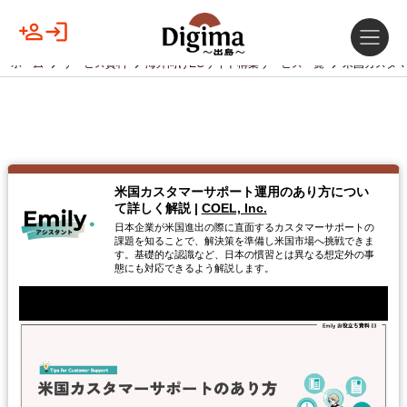
ホーム
サービス資料
海外向けECサイト構築サービス一覧
米国カスタ
米国カスタマーサポート運用のあり方につい
て詳しく解説
|
COEL, Inc.
日本企業が米国進出の際に直面するカスタマーサポートの
課題を知ることで、解決策を準備し米国市場へ挑戦できま
す。基礎的な認識など、日本の慣習とは異なる想定外の事
態にも対応できるよう解説します。