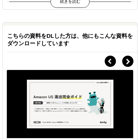
Ｑ.
普段のアシスタントとのやりとりはどのように取りますか？
Ａ.
チャットやメールなど
基本的にはSlackかメールをメインの連絡ツールとし、他にも
こちらの資料をDLした方は、他にもこんな資料を
Chatworkなどご希望の手段でのやり取りが可能です。
ダウンロードしています
Ｑ.
対応可能な時間帯は決まっていますか？
Ａ.
平日9am~5pm*太平洋時間
担当によって対応時間に多少の差はあります、基本的にはアメリカ現
地時間でサポート致します。日本時間に合わせたオンラインミーティ
ングも可能です。
Ｑ.
マニュアルなどの用意がなく、業務の切り分けもできていな
いのですが依頼可能ですか？
Ａ.
マニュアル不要
実際はマニュアルがないクライアント様がほとんどですので、業務の
棚卸から始まり、必要な場合は弊社にてマニュアルを作成しながら業
務サポート致します。