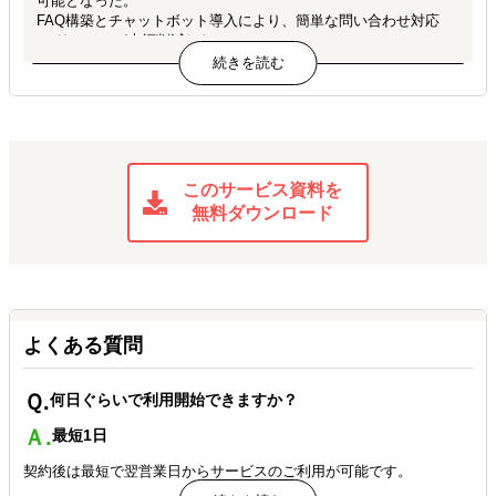
可能となった。
FAQ構築とチャットボット導入により、簡単な問い合わせ対応
の リソースが大幅削減した。
JALUX様
柔軟な人員配置の実現で、繁忙期・閑散期に応じてサポート時間
を調整し、効率的な運営が可能となり、経験豊富なバイリンガル
メンバーによる丁寧な対応で、顧客満足度が向上した。
業務量に応じた柔軟なプラン設定により、予算内での効果的なサ
このサービス資料を
ポートを実現できた。
無料ダウンロード
電話・メール対応の委託により、社内スタッフはコア業務に集中
可能となった。
急な欠勤時にも高スキルのアシスタントが対応し、業務の継続性
を確保することができた。
よくある質問
Ｑ.
何日ぐらいで利用開始できますか？
Ａ.
最短1日
契約後は最短で翌営業日からサービスのご利用が可能です。