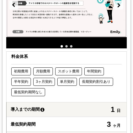
料金体系
初期費用
月額費用
スポット費用
年間契約
半年契約
3ヶ月契約
単月契約
長期契約割引あり
最低契約期間なし
1
導入までの期間
日
3
最低契約期間
ヶ月