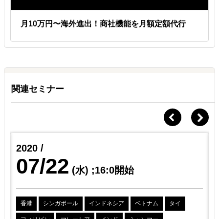
統括へ移行」など、貴社の成長に合わせた柔軟な切り替えにご対応し
ます。
月10万円〜海外進出！商社機能を月額定額代行
Ｑ.
月額以外にどのような費用がかかりますか？
Ａ.
実費は事前合意の上、別途精算
月額稼働費以外は各種申請（法人設立・士業領域）、制作（Web・
LP・SNS等のコンテンツ）、プロモーション関連の実費が、必要に
関連セミナー
応じて別途発生します。
これらは事前にご相談・お見積もりの上で進めますので、突発的な費
用発生はありません。
なお、PMプランのみ売上発生フェーズ以降に成果報酬を別途設定し
ます。
2020 /
07/22
Ｑ.
契約期間の途中で解約することはできますか？
(水)
;16:0開始
Ａ.
初期6ヶ月で腰を据えた取り組みを。
初期6ヶ月の契約期間を想定しており、その期間内は原則継続いただ
香港
シンガポール
インドネシア
ベトナム
タイ
いております。