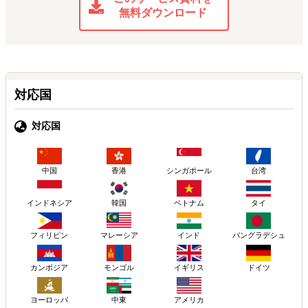
無料ダウンロード
対応国
対応国
中国
香港
シンガポール
台湾
インドネシア
韓国
ベトナム
タイ
フィリピン
マレーシア
インド
バングラデシュ
カンボジア
モンゴル
イギリス
ドイツ
ヨーロッパ
アメリカ
中東