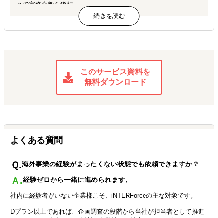
とで実務全般を遂行。
社内に実務体制が整った段階で6ヶ月の契約期間を完了。
▶成果：推進担当は戦略・商談に集中可能となり、現地訪問頻度
が約2倍に増加
CASE 02｜食品メーカー｜マレーシア・ベトナム ／ Dプラ
このサービス資料を
ン｜契約期間：1年（6ヶ月＋6ヶ月延長）
無料ダウンロード
海外事業の担当者として、進出ゼロから2カ国の立ち上げを推
進。
国内事業は順調だが海外進出経験がなく、専任担当者を採用しよ
うとしたが見つからなかったB社。
当社Dがディレクターとして海外事業担当を引き受け、企画調査
よくある質問
から法人設立、現地パートナー選定、初期マーケまでを自走で推
進。
Ｑ.
海外事業の経験がまったくない状態でも依頼できますか？
立ち上げ後の運営フェーズも引き続き担当することとなり、契約
Ａ.
は1年に延長。
経験ゼロから一緒に進められます。
社内に経験者がいない企業様こそ、iNTERForceの主な対象です。
▶成果：1年で2カ国の現地法人設立と運営体制構築を完了、現地
ディストリビューターと基本合意に到達
Dプラン以上であれば、企画調査の段階から当社が担当者として推進