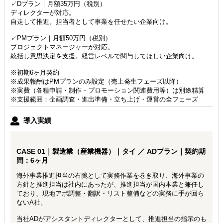
✓Dプラン｜月額35万円（税別）
ディレクターが対応。
自走して推進。担当者として事業を任せたい企業向け。
✓PMプラン｜月額50万円（税別）
プロジェクトマネージャーが対応。
統括し意思決定を支援。経営レベルで関与してほしい企業向け。
※初期6ヶ月契約
※成果報酬はPMプランのみ設定（売上発生フェーズ以降）
※実費（各種申請・制作・プロモーション関連費用等）は別途精算
※支援範囲：企画調査・進出準備・立ち上げ・運営の全フェーズ
導入実績
CASE 01｜製造業（産業機器）｜タイ ／ ADプラン｜契約期
間：6ヶ月
海外事業推進担当の右腕として実務作業を巻き取り、海外事業の
方針と推進担当は社内にあったが、推進担当が国内本業と兼任し
ており、現地アポ調整・翻訳・リスト整備などの実務に手が回ら
ないA社。
当社ADがアシスタントディレクターとして、推進担当の指示のも