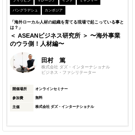
フィリピン
マレーシア
インド
ミャンマー
これは海外事業が短期で成果を出せるものではなく、6ヶ月程度の腰
の
を据えた取り組みが成果につながりやすいためです。
バングラデシュ
カンボジア
7ヶ月目以降は継続契約として更新いただくか、終了することも可能
「海外ローカル人材の組織を育てる現場で起こっている事と
です。
は？」
＜ ASEANビジネス研究所 ＞ 〜海外事業
のウラ側！人材編〜
田村 篤
株式会社 ダズ・インターナショナル
ビジネス・ファシリテーター
開催場所
オンラインセミナー
無料
参加費
株式会社 ダズ・インターナショナル
主催