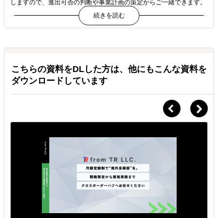
しますので、進出可否の判断や事業計画の策定からご一緒できます。
CASE 03｜外食企業（日系飲食ブランド）｜アメリカ ／ PM
プラン｜契約期間：2年（継続更新中）
Ｑ.
海外1号店出店プロジェクトの統括役として、経営層の意思決定
採用や雇用と比べて、本当にコストメリットがあるのです
を支援。
か？
Ａ.
年間1,000万円超 vs 年間300万円〜
日本国内で複数店舗を展開する外食企業が、米国市場への海外1
号店出店を決定。
海外事業経験者を1名雇用する場合、年収・採用コスト・教育コス
こちらの資料をDLした方は、他にもこんな資料を
ト・社会保険・福利厚生まで含めると年間1,000万円以上が一般的で
物件選定・法人設立・現地スタッフ採用・サプライチェーン構
ダウンロードしています
す。
築・ローカライズなど多岐にわたる意思決定が並行し、経営層が
個別案件への対応に追われていたC社。
さらに採用には半年以上かかり、退職リスクも常にあります。
当社PMがプロジェクトマネージャーとして、月次戦略会議と週
iNTERForceは月額25万円〜（年間300万円〜）で、採用活動を待たず
次レビューで全領域を統括。
即時に体制構築が可能です。
1号店開業後も2号店・3号店展開フェーズへ移行し、契約は2年継
続中。
Ｑ.
途中でプランを変更（AD→D→PMへ）することは可能です
▶成果：1号店を6ヶ月で開業、その後2年間で米国内3店舗展開を
か？
実現
Ａ.
段階的なプラン移行が可能です。
事業フェーズの進展に応じて、関与レベルを段階的に引き上げる運用
が可能です。
例えば「立ち上げ期はDで自走推進、運営フェーズに入ってPMで経営