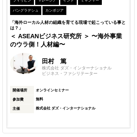
フィリピン
マレーシア
インド
ミャンマー
これは海外事業が短期で成果を出せるものではなく、6ヶ月程度の腰
の
を据えた取り組みが成果につながりやすいためです。
バングラデシュ
カンボジア
7ヶ月目以降は継続契約として更新いただくか、終了することも可能
「海外ローカル人材の組織を育てる現場で起こっている事と
です。
は？」
＜ ASEANビジネス研究所 ＞ 〜海外事業
のウラ側！人材編〜
田村 篤
株式会社 ダズ・インターナショナル
ビジネス・ファシリテーター
開催場所
オンラインセミナー
無料
参加費
株式会社 ダズ・インターナショナル
主催