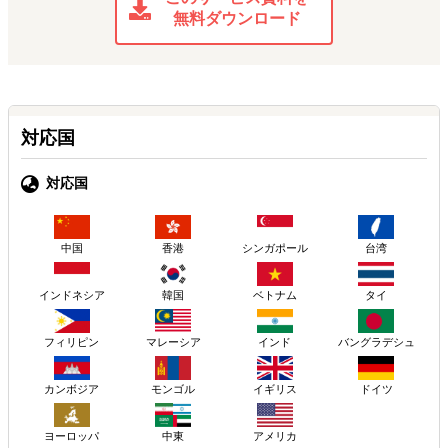
無料ダウンロード
対応国
対応国
中国
香港
シンガポール
台湾
インドネシア
韓国
ベトナム
タイ
フィリピン
マレーシア
インド
バングラデシュ
カンボジア
モンゴル
イギリス
ドイツ
ヨーロッパ
アメリカ
中東