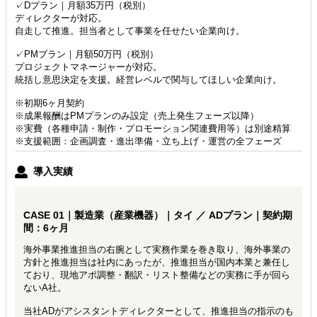
✓Dプラン｜月額35万円（税別）
ディレクターが対応。
自走して推進。担当者として事業を任せたい企業向け。
✓PMプラン｜月額50万円（税別）
プロジェクトマネージャーが対応。
統括し意思決定を支援。経営レベルで関与してほしい企業向け。
※初期6ヶ月契約
※成果報酬はPMプランのみ設定（売上発生フェーズ以降）
※実費（各種申請・制作・プロモーション関連費用等）は別途精算
※支援範囲：企画調査・進出準備・立ち上げ・運営の全フェーズ
導入実績
CASE 01｜製造業（産業機器）｜タイ ／ ADプラン｜契約期
間：6ヶ月
海外事業推進担当の右腕として実務作業を巻き取り、海外事業の
方針と推進担当は社内にあったが、推進担当が国内本業と兼任し
ており、現地アポ調整・翻訳・リスト整備などの実務に手が回ら
ないA社。
当社ADがアシスタントディレクターとして、推進担当の指示のも