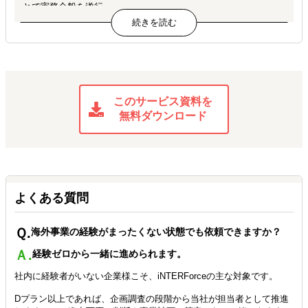
とで実務全般を遂行。
社内に実務体制が整った段階で6ヶ月の契約期間を完了。
▶成果：推進担当は戦略・商談に集中可能となり、現地訪問頻度
が約2倍に増加
CASE 02｜食品メーカー｜マレーシア・ベトナム ／ Dプラ
このサービス資料を
ン｜契約期間：1年（6ヶ月＋6ヶ月延長）
無料ダウンロード
海外事業の担当者として、進出ゼロから2カ国の立ち上げを推
進。
国内事業は順調だが海外進出経験がなく、専任担当者を採用しよ
うとしたが見つからなかったB社。
当社Dがディレクターとして海外事業担当を引き受け、企画調査
よくある質問
から法人設立、現地パートナー選定、初期マーケまでを自走で推
進。
Ｑ.
海外事業の経験がまったくない状態でも依頼できますか？
立ち上げ後の運営フェーズも引き続き担当することとなり、契約
Ａ.
は1年に延長。
経験ゼロから一緒に進められます。
社内に経験者がいない企業様こそ、iNTERForceの主な対象です。
▶成果：1年で2カ国の現地法人設立と運営体制構築を完了、現地
ディストリビューターと基本合意に到達
Dプラン以上であれば、企画調査の段階から当社が担当者として推進