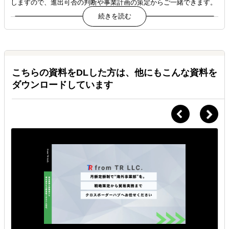
しますので、進出可否の判断や事業計画の策定からご一緒できます。
CASE 03｜外食企業（日系飲食ブランド）｜アメリカ ／ PM
プラン｜契約期間：2年（継続更新中）
Ｑ.
海外1号店出店プロジェクトの統括役として、経営層の意思決定
採用や雇用と比べて、本当にコストメリットがあるのです
を支援。
か？
Ａ.
年間1,000万円超 vs 年間300万円〜
日本国内で複数店舗を展開する外食企業が、米国市場への海外1
号店出店を決定。
海外事業経験者を1名雇用する場合、年収・採用コスト・教育コス
こちらの資料をDLした方は、他にもこんな資料を
ト・社会保険・福利厚生まで含めると年間1,000万円以上が一般的で
物件選定・法人設立・現地スタッフ採用・サプライチェーン構
ダウンロードしています
す。
築・ローカライズなど多岐にわたる意思決定が並行し、経営層が
個別案件への対応に追われていたC社。
さらに採用には半年以上かかり、退職リスクも常にあります。
当社PMがプロジェクトマネージャーとして、月次戦略会議と週
iNTERForceは月額25万円〜（年間300万円〜）で、採用活動を待たず
次レビューで全領域を統括。
即時に体制構築が可能です。
1号店開業後も2号店・3号店展開フェーズへ移行し、契約は2年継
続中。
Ｑ.
途中でプランを変更（AD→D→PMへ）することは可能です
▶成果：1号店を6ヶ月で開業、その後2年間で米国内3店舗展開を
か？
実現
Ａ.
段階的なプラン移行が可能です。
事業フェーズの進展に応じて、関与レベルを段階的に引き上げる運用
が可能です。
例えば「立ち上げ期はDで自走推進、運営フェーズに入ってPMで経営