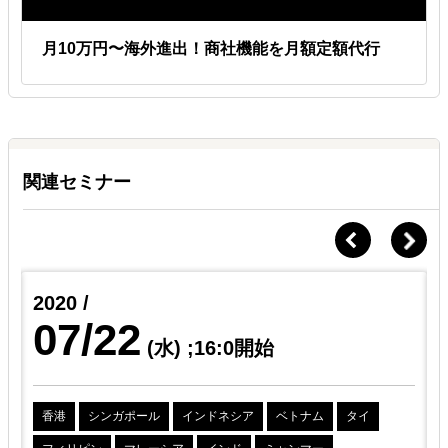
統括へ移行」など、貴社の成長に合わせた柔軟な切り替えにご対応し
ます。
月10万円〜海外進出！商社機能を月額定額代行
Ｑ.
月額以外にどのような費用がかかりますか？
Ａ.
実費は事前合意の上、別途精算
月額稼働費以外は各種申請（法人設立・士業領域）、制作（Web・
LP・SNS等のコンテンツ）、プロモーション関連の実費が、必要に
関連セミナー
応じて別途発生します。
これらは事前にご相談・お見積もりの上で進めますので、突発的な費
用発生はありません。
なお、PMプランのみ売上発生フェーズ以降に成果報酬を別途設定し
ます。
2020 /
07/22
Ｑ.
契約期間の途中で解約することはできますか？
(水)
;16:0開始
Ａ.
初期6ヶ月で腰を据えた取り組みを。
初期6ヶ月の契約期間を想定しており、その期間内は原則継続いただ
香港
シンガポール
インドネシア
ベトナム
タイ
いております。