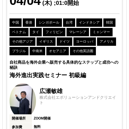
04/04
(木)
;01:0開始
中国
香港
シンガポール
台湾
インドネシア
韓国
ベトナム
タイ
フィリピン
マレーシア
ミャンマー
その他アジア
イギリス
ドイツ
ヨーロッパ
アメリカ
ブラジル
中南米
オセアニア
その他英語圏
解
自社商品を海外企業へ販売する具体的なステップと成功への
秘訣
き
海外進出実践セミナー 初級編
広瀬敏雄
株式会社エボリューションアンドクリエイ
ト
開催場所
ZOOM開催
無料
参加費