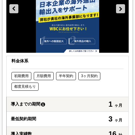
料金体系
初期費用
月額費用
半年契約
3ヶ月契約
都度見積もり
1
導入までの期間
ヶ月
3
最低契約期間
ヶ月
16
導入実績数