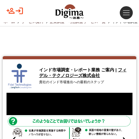
ホーム
サービス資料
企業調査・与信調査サービス一覧
インド市場調査
インド市場調査・レポート業務 ご案内
|
フィ
デル・テクノロジーズ株式会社
貴社のインド市場進出への最初のステップ