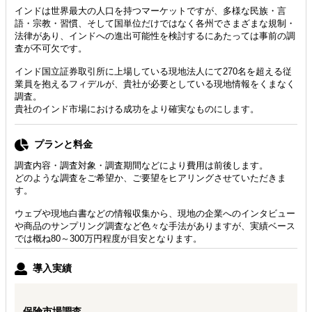
インドは世界最大の人口を持つマーケットですが、多様な民族・言
語・宗教・習慣、そして国単位だけではなく各州でさまざまな規制・
法律があり、インドへの進出可能性を検討するにあたっては事前の調
査が不可欠です。
インド国立証券取引所に上場している現地法人にて270名を超える従
業員を抱えるフィデルが、貴社が必要としている現地情報をくまなく
調査。
貴社のインド市場における成功をより確実なものにします。
プランと料金
調査内容・調査対象・調査期間などにより費用は前後します。
どのような調査をご希望か、ご要望をヒアリングさせていただきま
す。
ウェブや現地白書などの情報収集から、現地の企業へのインタビュー
や商品のサンプリング調査など色々な手法がありますが、実績ベース
では概ね80～300万円程度が目安となります。
導入実績
保険市場調査