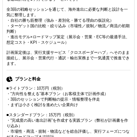
全3回の戦略セッションを通じて、海外進出に必要な判断と設計を一
気に整理します。
・自社の勝ち筋整理（強み・差別化・勝てる理由の仮説化）
・ターゲット国の比較・絞り込み（市場性／規制／物流／商流の初期
判断）
・進出モデル×ロードマップ策定（展示会・営業・EC等の最適手法、
想定コスト・KPI・スケジュール）
計画策定後は、実行支援サービス「クロスボーダーハブ」へそのまま
接続し、展示会・営業代行・通訳・輸出実務まで一気通貫で推進でき
ます。
プランと料金
■ライトプラン：10万円（税別）
・“方向性を整える”基本プラン（お客様主体で計画作成）
・3回のセッションで判断軸の提示・情報整理を伴走
・まずは小さく検討を進めたい企業向け
■スタンダードプラン：15万円（税別）
・“完成度の高い進出計画”を作成する実践プラン（弊社が計画書を作
り込み）
・市場性・商流・規制・物流などを総合評価し、実行フェーズにつな
がるロードマップまで設計