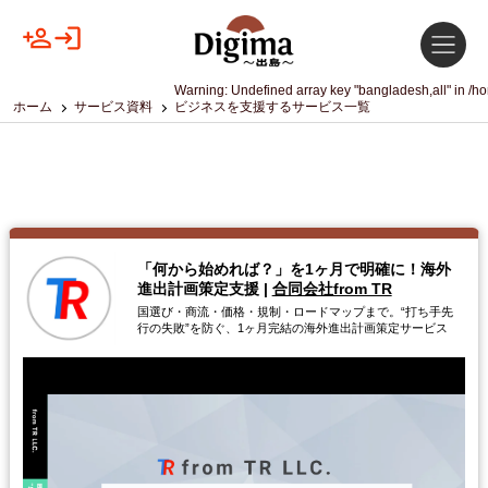
Warning
: Undefined array key "bangladesh,all" in
/ho
ホーム
サービス資料
ビジネスを支援するサービス一覧
「何から始めれば？」を1ヶ月で明確に！海外
進出計画策定支援
|
合同会社from TR
国選び・商流・価格・規制・ロードマップまで。“打ち手先
行の失敗”を防ぐ、1ヶ月完結の海外進出計画策定サービス