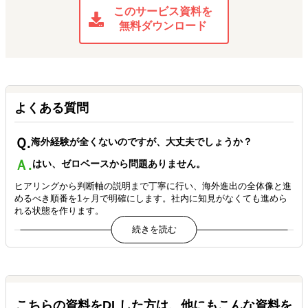
このサービス資料を
設計、店頭販路拡大の実行支援まで。
無料ダウンロード
コスメブランド × シンガポール（EC・実店舗）進出支援
競合棚調査、現地展示会参加支援、Shopee出店支援、Guardian向
け卸の商談支援、成分表示等の現地法規対応（HSAガイドライン
想定）まで対応。販路立ち上げを短期間で前進。
よくある質問
Ｑ.
海外経験が全くないのですが、大丈夫でしょうか？
Ａ.
はい、ゼロベースから問題ありません。
ヒアリングから判断軸の説明まで丁寧に行い、海外進出の全体像と進
めるべき順番を1ヶ月で明確にします。社内に知見がなくても進めら
れる状態を作ります。
Ｑ.
自社に海外対応できる人材がいなくても依頼できますか？
Ａ.
可能です（日本語で進行／準備物も最小限）。
セッションは日本語で進行できます。英語資料が未整備でも問題あり
こちらの資料をDLした方は、他にもこんな資料を
ません。必要な知識整理や前提条件の可視化を弊社側で補完し、判断