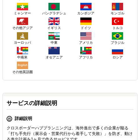
ミャンマー
バングラデシュ
カンボジア
モンゴル
その他アジア
イギリス
ドイツ
トルコ
ヨーロッパ
アメリカ
ブラジル
中東
ロシア
中南米
オセアニア
アフリカ
その他英語圏
サービスの詳細説明
詳細説明
クロスボーダーハブプランニングは、海外進出で多くの企業が陥る
「打ち手先行（展示会・営業代行から着手して失敗）」を防ぎ、動け
る進出計画を1ヶ月で作るサービスです。