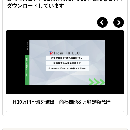
できる状態を整えます。
ダウンロードしています
Ｑ.
計画策定だけでなく、その後の実行支援も依頼できますか？
Ａ.
はい、計画から実行まで一気通貫で支援可能です。
計画策定後は「クロスボーダーハブ」により、展示会・営業代行・通
訳・輸出実務まで同じチームが継続支援できます。計画策定利用企業
は初期費用が無料になります。
月10万円〜海外進出！商社機能を月額定額代行