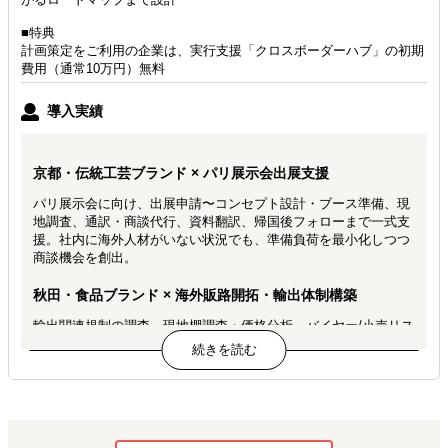
■特典
計画策定をご利用の企業は、実行支援「クロスボーダーハブ」の初期
費用（通常10万円）無料
導入実績
京都・伝統工芸ブランド × パリ展示会出展支援
パリ展示会に向け、出展申請〜コンセプト設計・ブース準備、現
地調査、通訳・商談代行、資料翻訳、帰国後フォローまで一式支
援。社内に海外人材がいない状況でも、準備負荷を最小化しつつ
商談機会を創出。
秋田・食品ブランド × 海外販路開拓・輸出体制構築
輸出関連規制の調査、現地棚調査・価格分析、バイヤー/小売リス
トアップ、商談設定・代行、温度帯やロットに合わせた物流スキ
ーム構築まで支援。実行可能な出荷体制と商談機会を確保。
大手飲料メーカー × APAC進出支援
市場性・競合分析を踏まえたポジショニングとチャネル戦略策
定、APACでのEC方針・オペレーション設計、会員/ポイント制度