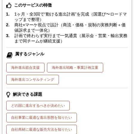
このサービスの特徴
1ヶ月・全3回で“動ける進出計画”を完成（国選び〜ロードマ
ップまで整理）
商社×マーケ視点で設計（商流・価格・規制の実務判断＋価
値訴求まで一体化）
計画で終わらず実行まで一気通貫（展示会・営業・輸出実務
まで同チームが継続支援）
属するジャンル
海外進出総合支援
海外進出戦略・事業計画立案
海外進出コンサルティング
解決できる課題
どの国に進出するべきか決めたい
自社事業に最適な進出形態を知りたい
自社商材に最適な販売方法を知りたい