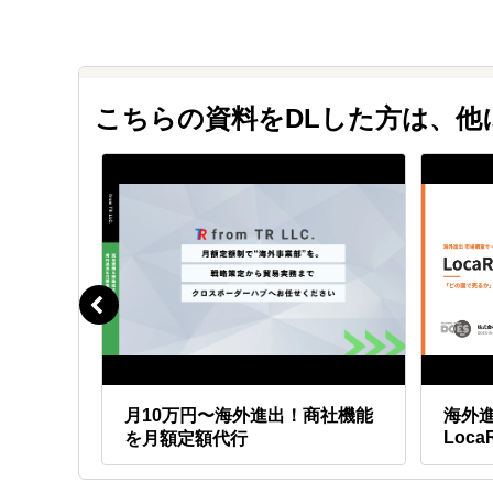
Ａ.
はい、計画から実行まで一気通貫で支援
計画策定後は「クロスボーダーハブ」により、展示会
初期費用が無料になります。
こちらの資料をDLした方は、
額でア
月10万円〜海外進出！商社機能
海外
Loca
を月額定額代行