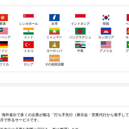
香港
シンガポール
台湾
インドネシア
韓国
ベ
レーシア
インド
ミャンマー
バングラデシュ
カンボジア
モ
ドイツ
トルコ
ヨーロッパ
アメリカ
ブ
中東
ロシア
その他英語圏
フリカ
、海外進出で多くの企業が陥る「打ち手先行（展示会・営業代行から着手して
ヶ月で作るサービスです。