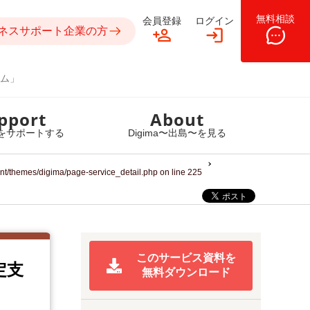
無料相談
会員登録
ログイン
ネスサポート企業の方
ム」
pport
About
をサポートする
Digima〜出島〜を見る
ent/themes/digima/page-service_detail.php
on line
225
このサービス資料を
定支
無料ダウンロード