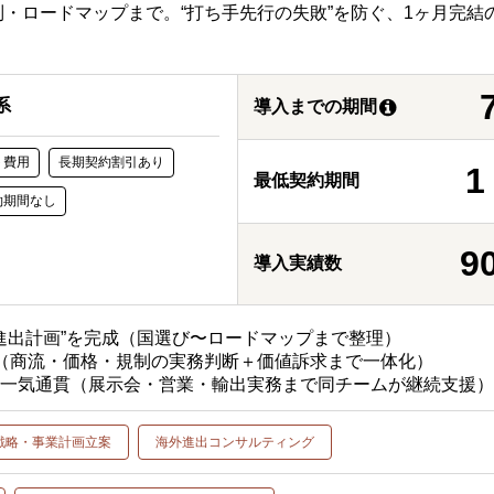
・ロードマップまで。“打ち手先行の失敗”を防ぐ、1ヶ月完結
系
導入までの期間
ト費用
長期契約割引あり
最低契約期間
約期間なし
9
導入実績数
る進出計画”を完成（国選び〜ロードマップまで整理）
（商流・価格・規制の実務判断＋価値訴求まで一体化）
で一気通貫（展示会・営業・輸出実務まで同チームが継続支援
戦略・事業計画立案
海外進出コンサルティング