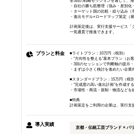
全3回の戦略セッションを通じて、
・自社の勝ち筋整理（強み・差別化
・ターゲット国の比較・絞り込み（
・進出モデル×ロードマップ策定（展
計画策定後は、実行支援サービス「
一気通貫で推進できます。
プランと料金
■ライトプラン：10万円（税別）
・“方向性を整える”基本プラン（お
・3回のセッションで判断軸の提示
・まずは小さく検討を進めたい企業
■スタンダードプラン：15万円（税
・“完成度の高い進出計画”を作成す
・市場性・商流・規制・物流などを
■特典
計画策定をご利用の企業は、実行支
導入実績
京都・伝統工芸ブランド × パ