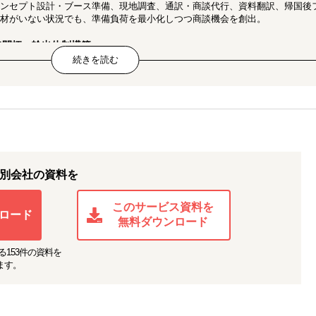
ンセプト設計・ブース準備、現地調査、通訳・商談代行、資料翻訳、帰国後
人材がいない状況でも、準備負荷を最小化しつつ商談機会を創出。
路開拓・輸出体制構築
・価格分析、バイヤー/小売リストアップ、商談設定・代行、温度帯やロット
。実行可能な出荷体制と商談機会を確保。
出支援
ショニングとチャネル戦略策定、APACでのEC方針・オペレーション設計、
の実行支援まで。
ル（EC・実店舗）進出支援
別会社の資料を
hopee出店支援、Guardian向け卸の商談支援、成分表示等の現地法規対応
対応。販路立ち上げを短期間で前進。
このサービス資料を
ロード
無料ダウンロード
る
153
件の資料を
ます。