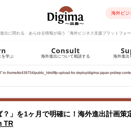
海外ビジ
進出に関わる、あらゆる情報が揃う「海外ビジネス支援プラットフォー
rn
Consult
Su
スを学ぶ
海外進出について相談する
海外進出
l" in
/home/kir439754/public_html/ftp-upload-for-deploy/digima-japan-prd/wp-cont
ば？」を1ヶ月で明確に！海外進出計画策
 TR