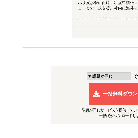
パリ展示会に向け、出展申請〜コ
ローまで一式支援。社内に海外
秋田・食品ブランド × 海外販
輸出関連規制の調査、現地棚調査
わせた物流スキーム構築まで支援
大手飲料メーカー × APAC進
市場性・競合分析を踏まえたポジ
ポイント制度設計、店頭販路拡大
コスメブランド × シンガポー
で
競合棚調査、現地展示会参加支援、S
（HSAガイドライン想定）まで
一括無料ダウン
課題が同じ
サービスを提供してい
一括でダウンロードし