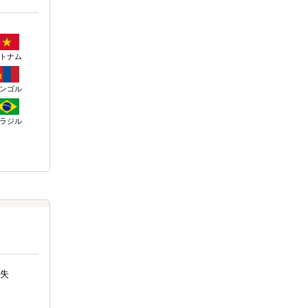
トナム
ンゴル
ラジル
失