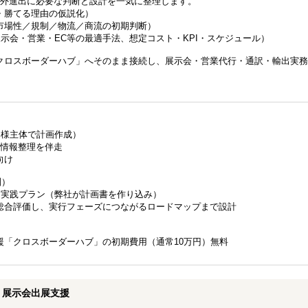
海外進出に必要な判断と設計を一気に整理します。
・勝てる理由の仮説化）
市場性／規制／物流／商流の初期判断）
示会・営業・EC等の最適手法、想定コスト・KPI・スケジュール）
クロスボーダーハブ」へそのまま接続し、展示会・営業代行・通訳・輸出実務
客様主体で計画作成）
・情報整理を伴走
向け
別）
る実践プラン（弊社が計画書を作り込み）
総合評価し、実行フェーズにつながるロードマップまで設計
援「クロスボーダーハブ」の初期費用（通常10万円）無料
リ展示会出展支援