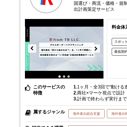
国選び・商流・価格・規制
出計画策定サービス
料金体
スポッ
最低契
このサービスの
1ヶ月・全3回で“動け
特徴
商社×マーケ視点で設計
計画で終わらず実行ま
属するジャンル
海外進出総合支援
海外進出