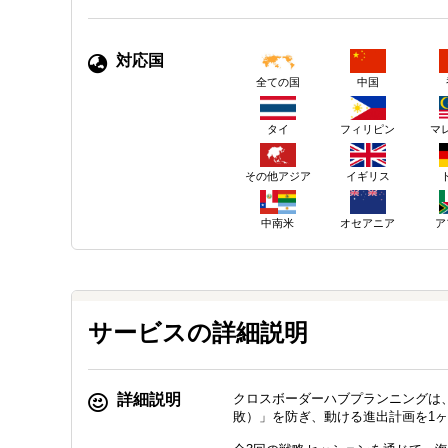
対応国
中国
全ての国
タイ
フィリピン
マ
その他アジア
イギリス
中南米
オセアニア
ア
サービスの詳細説明
詳細説明
クロスボーダーハブプランニングは
敗）」を防ぎ、動ける進出計画を1