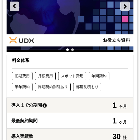
料金体系
初期費用
月額費用
スポット費用
年間契約
半年契約
長期契約割引あり
都度見積もり
1
導入までの期間
ヶ月
1
最低契約期間
ヶ月
30
導入実績数
社