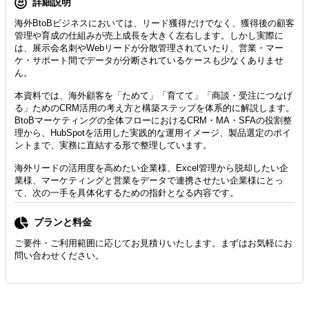
詳細説明
海外BtoBビジネスにおいては、リード獲得だけでなく、獲得後の顧客
管理や育成の仕組みが売上成長を大きく左右します。しかし実際に
は、展示会名刺やWebリードが分散管理されていたり、営業・マー
ケ・サポート間でデータが分断されているケースも少なくありませ
ん。
本資料では、海外顧客を「ためて」「育てて」「商談・受注につなげ
る」ためのCRM活用の考え方と構築ステップを体系的に解説します。
BtoBマーケティングの全体フローにおけるCRM・MA・SFAの役割整
理から、HubSpotを活用した実践的な運用イメージ、製品選定のポイ
ントまで、実務に直結する形で整理しています。
海外リードの活用度を高めたい企業様、Excel管理から脱却したい企
業様、マーケティングと営業をデータで連携させたい企業様にとっ
て、次の一手を具体化するための指針となる内容です。
プランと料金
ご要件・ご利用範囲に応じてお見積りいたします。まずはお気軽にお
問い合わせください。