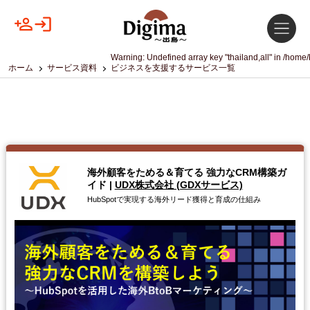
Warning
: Undefined array key "thailand,all" in
/home/
ホーム
サービス資料
ビジネスを支援するサービス一覧
海外顧客をためる＆育てる 強力なCRM構築ガ
イド
|
UDX株式会社 (GDXサービス)
HubSpotで実現する海外リード獲得と育成の仕組み