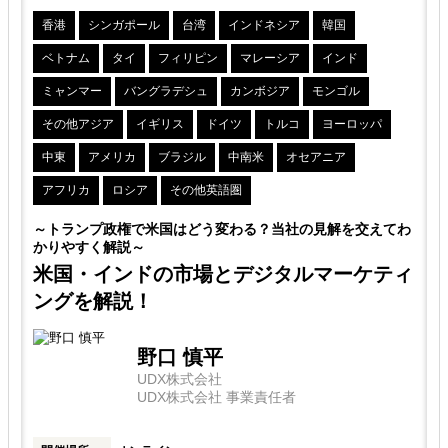
香港
シンガポール
台湾
インドネシア
韓国
ベトナム
タイ
フィリピン
マレーシア
インド
解
ミャンマー
バングラデシュ
カンボジア
モンゴル
その他アジア
イギリス
ドイツ
トルコ
ヨーロッパ
略
中東
アメリカ
ブラジル
中南米
オセアニア
アフリカ
ロシア
その他英語圏
～トランプ政権で米国はどう変わる？当社の見解を交えてわ
かりやすく解説～
米国・インドの市場とデジタルマーケティ
ングを解説！
野口 慎平
UDX株式会社
UDX株式会社 事業責任者