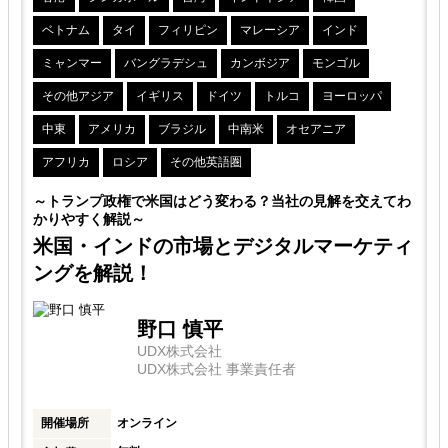
ベトナム
タイ
フィリピン
マレーシア
インド
解
ミャンマー
バングラデシュ
カンボジア
モンゴル
その他アジア
イギリス
ドイツ
トルコ
ヨーロッパ
略
中東
アメリカ
ブラジル
中南米
オセアニア
アフリカ
ロシア
その他英語圏
～トランプ政権で米国はどう変わる？当社の見解を交えてわ
かりやすく解説～
米国・インドの市場とデジタルマーケティ
ングを解説！
野口 慎平
UDX株式会社
UDX株式会社 事業責任者
開催場所
オンライン