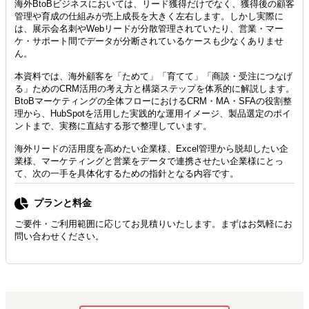
海外BtoBビジネスにおいては、リード獲得だけでなく、獲得後の顧客
管理や育成の仕組みが売上成長を大きく左右します。しかし実際に
は、展示会名刺やWebリードが分散管理されていたり、営業・マー
ケ・サポート間でデータが分断されているケースも少なくありませ
ん。
本資料では、海外顧客を「ためて」「育てて」「商談・受注につなげ
る」ためのCRM活用の考え方と構築ステップを体系的に解説します。
BtoBマーケティングの全体フローにおけるCRM・MA・SFAの役割整
理から、HubSpotを活用した実践的な運用イメージ、製品選定のポイ
ントまで、実務に直結する形で整理しています。
海外リードの活用度を高めたい企業様、Excel管理から脱却したい企
業様、マーケティングと営業をデータで連携させたい企業様にとっ
て、次の一手を具体化するための指針となる内容です。
プランと料金
ご要件・ご利用範囲に応じてお見積りいたします。まずはお気軽にお
問い合わせください。