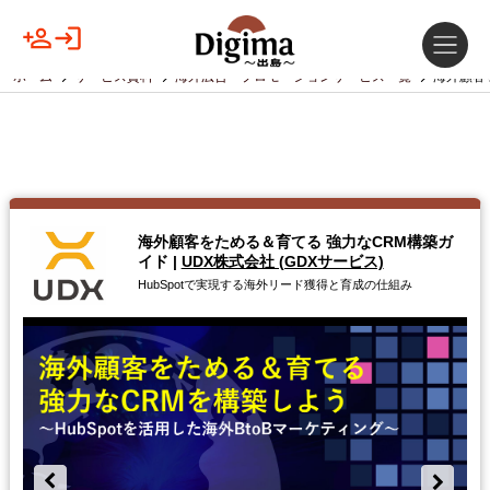
ホーム
サービス資料
海外広告・プロモーションサービス一覧
海外顧客
海外顧客をためる＆育てる 強力なCRM構築ガ
イド
|
UDX株式会社 (GDXサービス)
HubSpotで実現する海外リード獲得と育成の仕組み