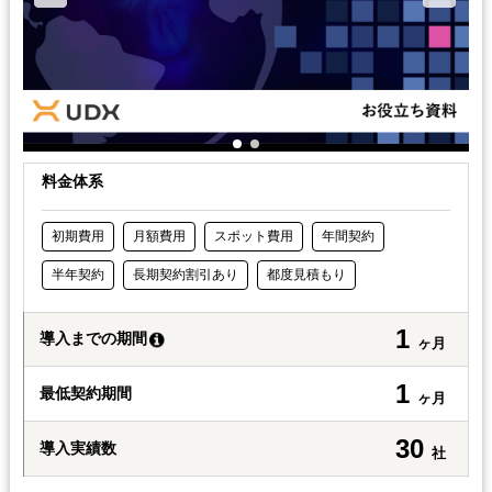
料金体系
初期費用
月額費用
スポット費用
年間契約
半年契約
長期契約割引あり
都度見積もり
1
導入までの期間
ヶ月
1
最低契約期間
ヶ月
30
導入実績数
社