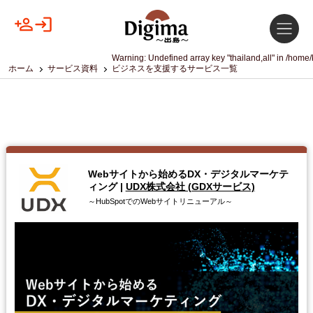
Warning
: Undefined array key "thailand,all" in
/home/
ホーム
サービス資料
ビジネスを支援するサービス一覧
Webサイトから始めるDX・デジタルマーケテ
ィング
|
UDX株式会社 (GDXサービス)
～HubSpotでのWebサイトリニューアル～