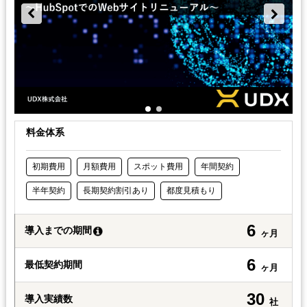
料金体系
初期費用
月額費用
スポット費用
年間契約
半年契約
長期契約割引あり
都度見積もり
6
導入までの期間
ヶ月
6
最低契約期間
ヶ月
30
導入実績数
社