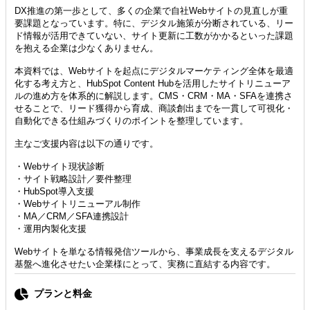
DX推進の第一歩として、多くの企業で自社Webサイトの見直しが重
要課題となっています。特に、デジタル施策が分断されている、リー
ド情報が活用できていない、サイト更新に工数がかかるといった課題
を抱える企業は少なくありません。
本資料では、Webサイトを起点にデジタルマーケティング全体を最適
化する考え方と、HubSpot Content Hubを活用したサイトリニューア
ルの進め方を体系的に解説します。CMS・CRM・MA・SFAを連携さ
せることで、リード獲得から育成、商談創出までを一貫して可視化・
自動化できる仕組みづくりのポイントを整理しています。
主なご支援内容は以下の通りです。
・Webサイト現状診断
・サイト戦略設計／要件整理
・HubSpot導入支援
・Webサイトリニューアル制作
・MA／CRM／SFA連携設計
・運用内製化支援
Webサイトを単なる情報発信ツールから、事業成長を支えるデジタル
基盤へ進化させたい企業様にとって、実務に直結する内容です。
プランと料金