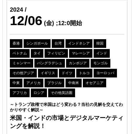
2024 /
12/06
(金)
;12:0開始
香港
シンガポール
台湾
インドネシア
韓国
ベトナム
タイ
フィリピン
マレーシア
インド
解
ミャンマー
バングラデシュ
カンボジア
モンゴル
その他アジア
イギリス
ドイツ
トルコ
ヨーロッパ
略
中東
アメリカ
ブラジル
中南米
オセアニア
アフリカ
ロシア
その他英語圏
～トランプ政権で米国はどう変わる？当社の見解を交えてわ
かりやすく解説～
米国・インドの市場とデジタルマーケティ
ングを解説！