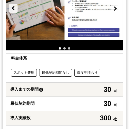
料金体系
スポット費用
最低契約期間なし
都度見積もり
30
導入までの期間
日
30
最低契約期間
日
300
導入実績数
社