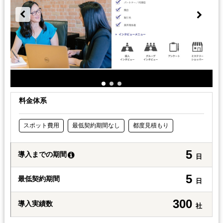
料金体系
スポット費用
最低契約期間なし
都度見積もり
5
導入までの期間
日
5
最低契約期間
日
300
導入実績数
社