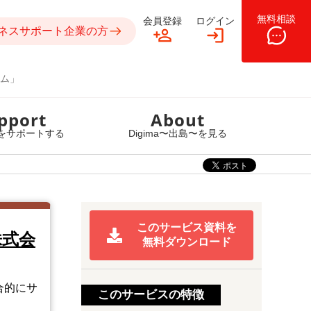
無料相談
会員登録
ログイン
ネスサポート企業の方
ム」
pport
About
をサポートする
Digima〜出島〜を見る
このサービス資料を
l株式会
無料ダウンロード
合的にサ
このサービスの特徴