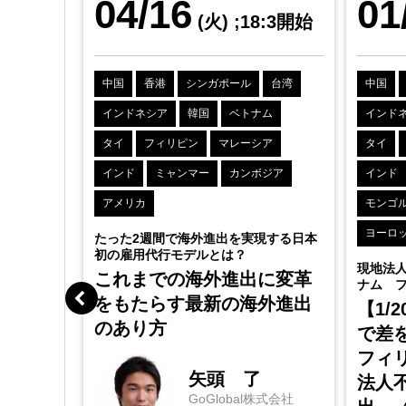
04/16
01
4:0開始
(火)
;18:3開始
台湾
中国
香港
シンガポール
台湾
中国
ム
インドネシア
韓国
ベトナム
インド
ア
タイ
フィリピン
マレーシア
タイ
ジア
インド
ミャンマー
カンボジア
インド
アメリカ
モンゴ
ヨーロ
たった2週間で海外進出を実現する日本
初の雇用代行モデルとは？
現地法
これまでの海外進出に変革
ナム 
労務セ
をもたらす最新の海外進出
【1/
のリモ
のあり方
で差
ジメン
フィ
矢頭 了
法人
GoGlobal株式会社