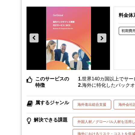
料金体
初期費
このサービスの
世界140カ国以上でサ
特徴
海外に特化したバックオ
属するジャンル
海外進出総合支援
海外会社
解決できる課題
外国人材／グローバル人材を活用
海外におけるリスク・コストを低