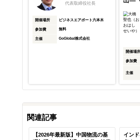
出―
代表取締役社長
株式会社
ー
開催場所
ビジネスエアポート六本木
無料
参加費
GoGlobal株式会社
主催
会社・株式会社
開催場
ングファーム
参加費
主催
関連記事
メイド・
【2026年最新版】中国物流の基
インド