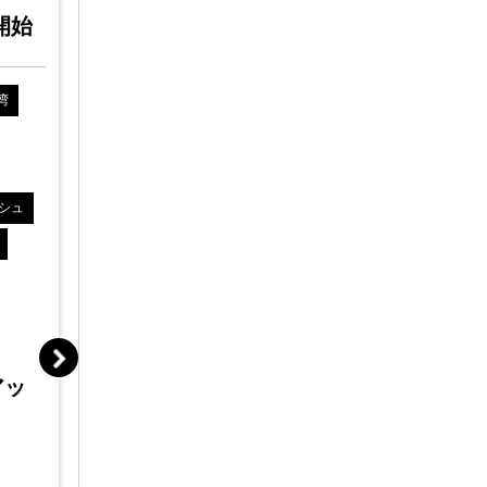
03/09
04/
0開始
(火)
;14:0開始
湾
中国
香港
シンガポール
台湾
中国
香
インドネシア
韓国
ベトナム
インドネシ
タイ
フィリピン
マレーシア
タイ
フ
シュ
インド
ミャンマー
カンボジア
インド
モンゴル
イギリス
ドイツ
アメリカ
ヨーロッパ
アメリカ
たった2週
初の雇用代
リモート海外進出
これま
ASEAN/インド人事労務セ
をもた
ミナー～コロナ禍でのリモ
アッ
のあり
ート管理、人材マネジメン
トのあり方～