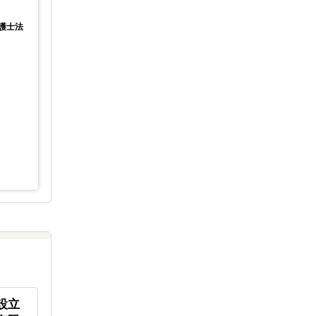
渡辺さち
GoGlobal株式会社
弁護士法
ディレクター
開催場所
参加費
ZOOM
開催場所
主催
無料
参加費
GoGlobal株式会社・株式会社
主催
東京コンサルティングファーム
設立
リラクゼーションスペース
東南アジ