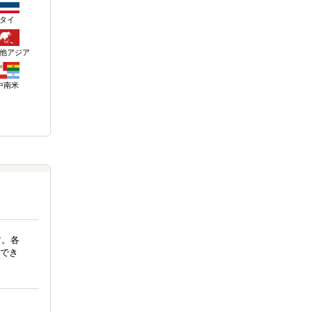
タイ
他アジア
中南米
す。各
でき