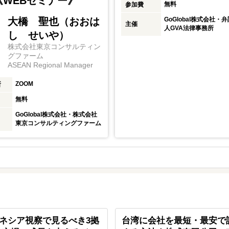
《WEBセミナー》
無料
参加費
大橋 聖也（おおは
GoGlobal株式会社・
主催
人GVA法律事務所
し せいや）
株式会社東京コンサルティン
グファーム
ASEAN Regional Manager
ZOOM
所
無料
GoGlobal株式会社・株式会社
東京コンサルティングファーム
ネシア視察で見るべき3拠
台湾に会社を最短・最安で