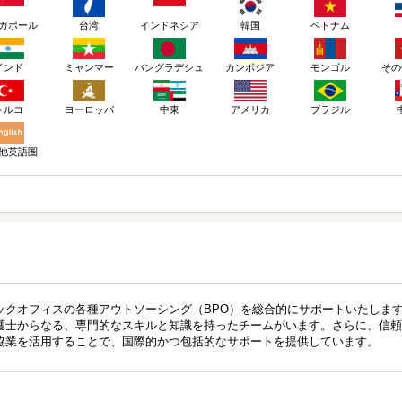
ガポール
台湾
インドネシア
韓国
ベトナム
インド
ミャンマー
バングラデシュ
カンボジア
モンゴル
その
トルコ
ヨーロッパ
アメリカ
ブラジル
中東
他英語圏
ックオフィスの各種アウトソーシング（BPO）を総合的にサポートいたしま
護士からなる、専門的なスキルと知識を持ったチームがいます。さらに、信頼
協業を活用することで、国際的かつ包括的なサポートを提供しています。