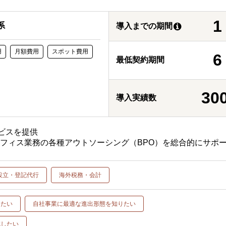
系
導入までの期間
用
月額費用
スポット費用
最低契約期間
30
導入実績数
ービスを提供
フィス業務の各種アウトソーシング（BPO）を総合的にサポ
設立・登記代行
海外税務・会計
したい
自社事業に最適な進出形態を知りたい
減したい