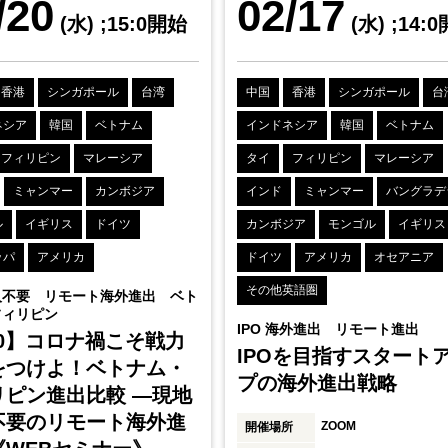
/20
02/17
(水)
;15:0開始
(水)
;14:
香港
シンガポール
台湾
中国
香港
シンガポール
台
ネシア
韓国
ベトナム
インドネシア
韓国
ベトナム
フィリピン
マレーシア
タイ
フィリピン
マレーシア
ミャンマー
カンボジア
インド
ミャンマー
バングラデ
ル
イギリス
ドイツ
カンボジア
モンゴル
イギリス
ッパ
アメリカ
ドイツ
アメリカ
オセアニア
その他英語圏
人不要 リモート海外進出 ベト
フィリピン
IPO 海外進出 リモート進出
20】コロナ禍こそ戦力
IPOを目指すスタート
をつけよ！ベトナム・
プの海外進出戦略
リピン進出比較 ―現地
不要のリモート海外進
ZOOM
開催場所