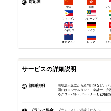
対応国
中国
香港
シン
フィリピン
マレーシア
イギリス
ドイツ
ロシア
その
オセアニア
サービスの詳細説明
詳細説明
現地法人設立から給与計算など、バ
国にはコンサルタント、会計士、弁
るグローバル・パートナーと戦略的
プランと料金
プランによりご相談ください。