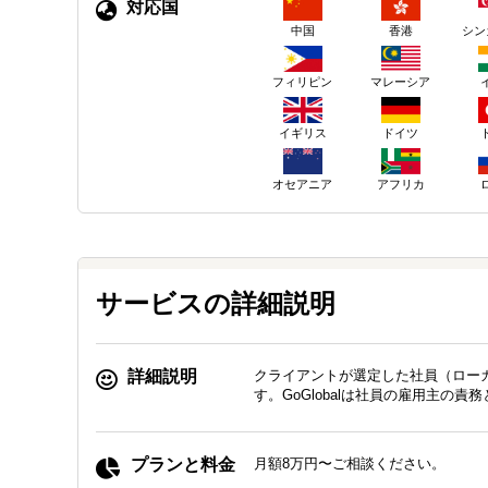
対応国
中国
香港
シン
フィリピン
マレーシア
イギリス
ドイツ
オセアニア
アフリカ
サービスの詳細説明
詳細説明
クライアントが選定した社員（ローカ
す。GoGlobalは社員の雇用主の
プランと料金
月額8万円〜ご相談ください。