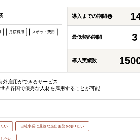
1
系
導入までの期間
用
月額費用
スポット費用
最低契約期間
150
導入実績数
海外雇用ができるサービス
も世界各国で優秀な人材を雇用することが可能
したい
自社事業に最適な進出形態を知りたい
減したい