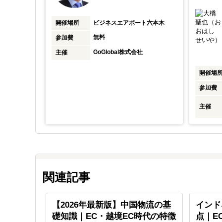
株式会社
ー
開催場所
ビジネスエアポート六本木
無料
参加費
GoGlobal株式会社
主催
会社・株式会社
開催場
ングファーム
参加費
主催
関連記事
メイド・
【2026年最新版】中国物流の基
インド
戦、変化
礎知識｜EC・越境EC時代の特徴
点｜E