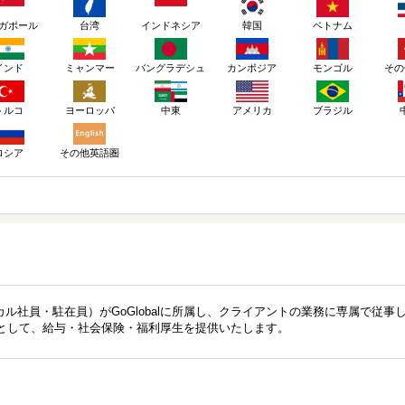
ガポール
台湾
インドネシア
韓国
ベトナム
インド
ミャンマー
バングラデシュ
カンボジア
モンゴル
その
トルコ
ヨーロッパ
アメリカ
ブラジル
中東
ロシア
その他英語圏
ル社員・駐在員）がGoGlobalに所属し、クライアントの業務に専属で従事
責務として、給与・社会保険・福利厚生を提供いたします。