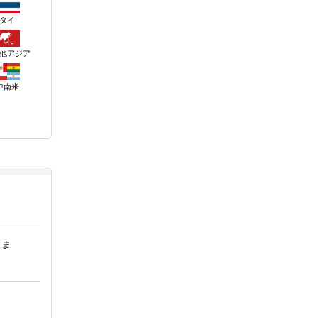
タイ
他アジア
中南米
しま