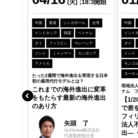
4:0開始
(火)
;18:3開始
台湾
中国
香港
シンガポール
台湾
中国
ム
インドネシア
韓国
ベトナム
インド
ア
タイ
フィリピン
マレーシア
タイ
ジア
インド
ミャンマー
カンボジア
インド
アメリカ
モンゴ
ヨーロ
たった2週間で海外進出を実現する日本
初の雇用代行モデルとは？
現地法
これまでの海外進出に変革
ナム 
労務セ
をもたらす最新の海外進出
【1/
のリモ
のあり方
で差
ジメン
フィ
矢頭 了
法人
GoGlobal株式会社
出―
代表取締役社長