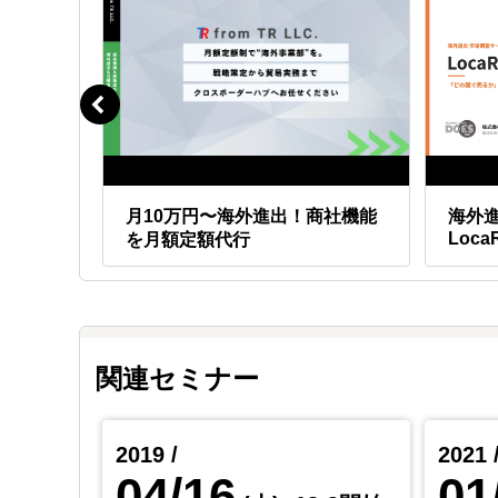
ンライ
月10万円〜海外進出！商社機能
海外
Loca
を月額定額代行
関連セミナー
2019 /
2021 
04/16
01