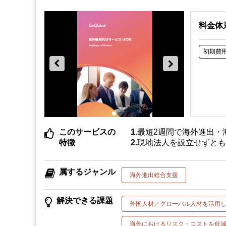
料金体
初期費
このサービスの
最短2週間で海外進出・
特徴
現地法人を設立せずと
属するジャンル
海外進出総合支援
解決できる課題
外国人材／グローバル人材を活用
海外におけるリスク・コストを低