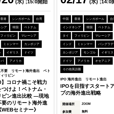
(水)
;15:0開始
(水)
;14:
香港
シンガポール
台湾
中国
香港
シンガポール
台
ネシア
韓国
ベトナム
インドネシア
韓国
ベトナム
フィリピン
マレーシア
タイ
フィリピン
マレーシア
ミャンマー
カンボジア
インド
ミャンマー
バングラデ
ル
イギリス
ドイツ
カンボジア
モンゴル
イギリス
ッパ
アメリカ
ドイツ
アメリカ
オセアニア
その他英語圏
人不要 リモート海外進出 ベト
フィリピン
IPO 海外進出 リモート進出
20】コロナ禍こそ戦力
IPOを目指すスタート
をつけよ！ベトナム・
プの海外進出戦略
リピン進出比較 ―現地
不要のリモート海外進
ZOOM
開催場所
《WEBセミナー》
無料
参加費