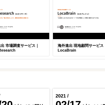
進出 市場調査サービス｜
海外進出 現地顧問サービス
Research
LocaBrain
/
2021 /
/20
02/17