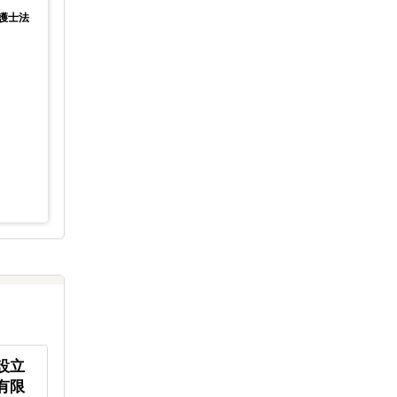
GoGlobal株式会社
弁護士法
ディレクター
開催場所
参加費
ZOOM
開催場所
主催
無料
参加費
GoGlobal株式会社・株式会社
主催
東京コンサルティングファーム
設立
リラクゼーションスペース
東南アジ
有限
「Raffine TOKYO（ラフィネト
で質の高