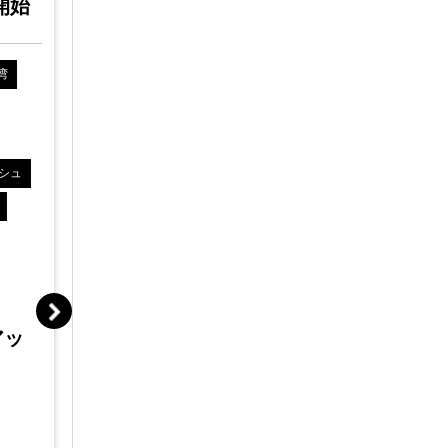
0開始
(火)
;14:0開始
湾
中国
香港
シンガポール
台湾
中国
香
インドネシア
韓国
ベトナム
インドネシ
タイ
フィリピン
マレーシア
タイ
フ
シュ
インド
ミャンマー
カンボジア
インド
モンゴル
イギリス
ドイツ
アメリカ
ヨーロッパ
アメリカ
たった2週
初の雇用代
リモート海外進出
これま
ASEAN/インド人事労務セ
をもた
ミナー～コロナ禍でのリモ
アッ
のあり
ート管理、人材マネジメン
トのあり方～
渡辺さち