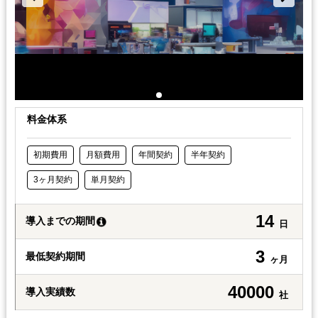
料金体系
初期費用
月額費用
年間契約
半年契約
3ヶ月契約
単月契約
14
導入までの期間
日
3
最低契約期間
ヶ月
40000
導入実績数
社