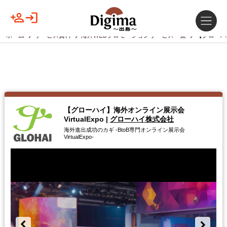
ホーム
サービス資料
海外WEBプロモーションサービス一覧
【グローハイ
【グローハイ】海外オンライン展示会
VirtualExpo
|
グローハイ株式会社
海外進出成功のカギ -BtoB専門オンライン展示会
VirtualExpo-