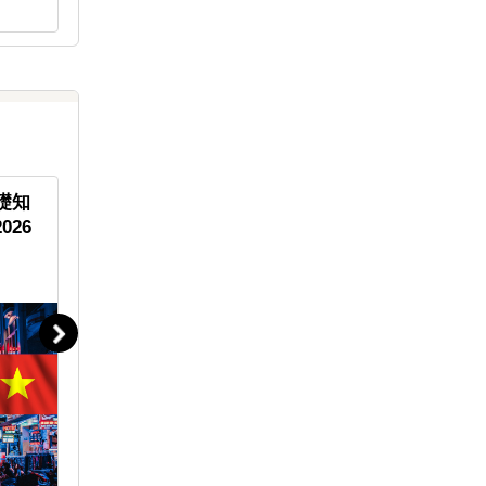
あり方について詳しく解説
介
礎知
東南アジア新興国にも、「安価
前年比49
026
で質の高い教育を広く届ける」
トナム人
トナム人