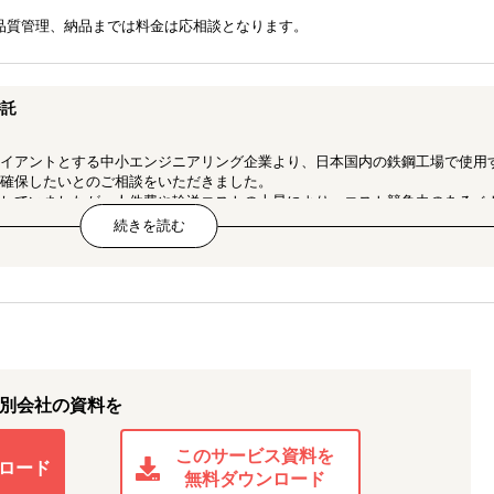
品質管理、納品までは料金は応相談となります。
委託
イアントとする中小エンジニアリング企業より、日本国内の鉄鋼工場で使用
確保したいとのご相談をいただきました。
していましたが、人件費や輸送コストの上昇により、コスト競争力のあるベ
談がありました。
社を対象に事前調査を実施し、候補リストを作成。
現地出張にて全社を訪問・視察。
い、最終的に1社と製造委託契約を締結。
質管理の一部を担当し、日本への納品までを一括で支援。
い評価を獲得し、依頼元企業からの信頼を確保。
別会社の資料を
、日本側の業務負担を大幅に軽減。
構築につながる長期的なパートナーシップを実現。
このサービス資料を
ロード
無料ダウンロード