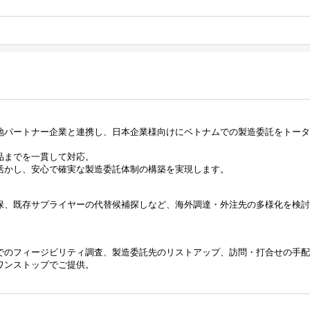
地パートナー企業と連携し、日本企業様向けにベトナムでの製造委託をトータ
品までを一貫して対応。
活かし、安心で確実な製造委託体制の構築を実現します。
保、既存サプライヤーの代替候補探しなど、海外調達・外注先の多様化を検討
でのフィージビリティ調査、製造委託先のリストアップ、訪問・打合せの手配
ワンストップでご提供。