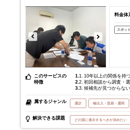
料金体
スポッ
このサービスの
1. 10年以上の関係
特徴
2. 初回相談から調査
3. 候補先が見つから
属するジャンル
通訳
輸出入・貿易・通関
解決できる課題
どの国に進出するべきか決めたい