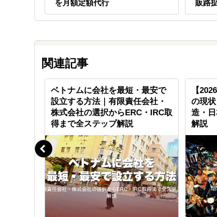
を月額定額代行
販路
関連記事
食店を展
ベトナムに会社を最短・最安で
【20
社のベト
設立する方法｜有限責任会社・
の現状
株式会社の選択からERC・IRC取
造・日
得まで全ステップ解説
解説