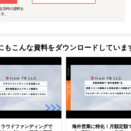
る
15
件の資料を
ます。
他にもこんな資料をダウンロードしていま
クラウドファンディングで
海外営業に特化！月額定額