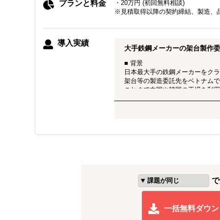
プランと料金
・20万円 (初回無料相談)
※見積取得以降の契約締結、製造、
導入実績
大手鉄鋼メーカーの架台製作
■ 背景
日本最大手の鉄鋼メーカーをクラ
架台等の製造委託先をベトナムで
これまで中国や韓国の工場を利用
ムで製造ができないか弊社に相
■ アプローチ
ベトナム南部の鉄加工会社約10
依頼元企業にて5社に絞り込み、
評価に基づき2社へ見積依頼を行
製造開始後は現地パートナーも品
■ 最終結果
製造委託先の品質や体制ともに高
で
現地での交渉もスムーズに進行し
結果として、継続的な委託体制の
一括無料ダウン