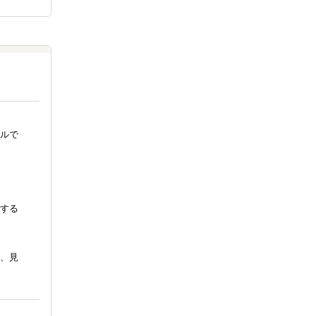
ルで
する
、見