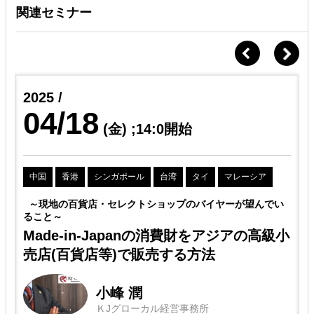
関連セミナー
2025 /
04/18
(金)
;14:0開始
中国
香港
シンガポール
台湾
タイ
マレーシア
～現地の百貨店・セレクトショップのバイヤーが望んでい
ること～
ン
Made-in-Japanの消費財をアジアの高級小
売店(百貨店等)で販売する方法
小峰 潤
ＫJグローカル経営事務所