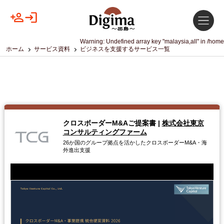
Warning
: Undefined array key "malaysia,all" in
/home
ホーム
サービス資料
ビジネスを支援するサービス一覧
クロスボーダーM&Aご提案書
|
株式会社東京
コンサルティングファーム
26か国のグループ拠点を活かしたクロスボーダーM&A・海
外進出支援