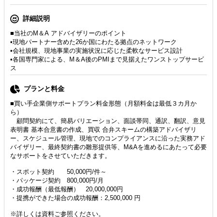
詳細説明
■当社のM＆A アドバイザリーのポイント
•現地パートナー含めた26か国にわたる拠点のネットワーク
•会社規模、現地事業の実施状況に応じた柔軟なサービス設計
•各国専門家による、M＆A後のPMIまで見据えたワンストップサービ
ス
プランと料金
■買い手企業側サポートプラン料金形態（月額料金は最低３カ月か
ら）
顧問契約にて、簡易バリエーション、面談帯同、通訳、翻訳、意見
表明書 基本合意書の作成、買収 合弁スキームの構築アドバイザリ
ー、スケジュール管理、現地でのコンプライアンスに沿った実務アド
バイザリー、最終契約書の雛形提供等、M&Aを進めるにあたって必要
なサポートをさせていただきます。
・スポット契約 50,000円/件～
・パッケージ契約 800,000円/月
・成功報酬（最低報酬） 20,000,000円
・提携ができた場合の成功報酬：2,500,000 円
※詳しくは資料ご参照ください。