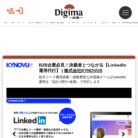
ホーム
サービス資料
海外広告・プロモーションサービス一覧
B2B企業
B2B企業必見！決裁者とつながる【LinkedIn
運用代行】
|
株式会社KYNOVUS
初月リード獲得多数！経験豊富な外国籍チームがLinkedIn
運用を『設計×実行×改善』で代行します