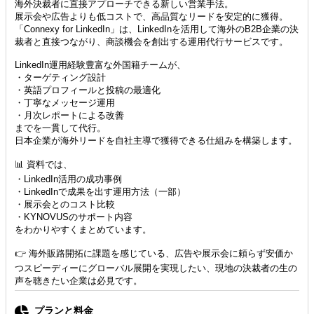
海外決裁者に直接アプローチできる新しい営業手法。
展示会や広告よりも低コストで、高品質なリードを安定的に獲得。
「Connexy for LinkedIn」は、LinkedInを活用して海外のB2B企業の決
裁者と直接つながり、商談機会を創出する運用代行サービスです。
LinkedIn運用経験豊富な外国籍チームが、
・ターゲティング設計
・英語プロフィールと投稿の最適化
・丁寧なメッセージ運用
・月次レポートによる改善
までを一貫して代行。
日本企業が海外リードを自社主導で獲得できる仕組みを構築します。
📊 資料では、
・LinkedIn活用の成功事例
・LinkedInで成果を出す運用方法（一部）
・展示会とのコスト比較
・KYNOVUSのサポート内容
をわかりやすくまとめています。
👉 海外販路開拓に課題を感じている、広告や展示会に頼らず安価か
つスピーディーにグローバル展開を実現したい、現地の決裁者の生の
声を聴きたい企業は必見です。
プランと料金