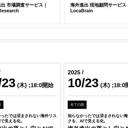
進出 市場調査サービス｜
海外進出 現地顧問サービス
EOは、海外進出を目指す中小企業にとって、特に有益なサービスです。
Research
LocaBrain
/
2025 /
/23
10/23
(木)
;18:0開始
(木)
;18:
国
全ての国
かったでは済まされない海外リス
知らなかったでは済まされない海
Iで見える化。
クを、AIで見える化。