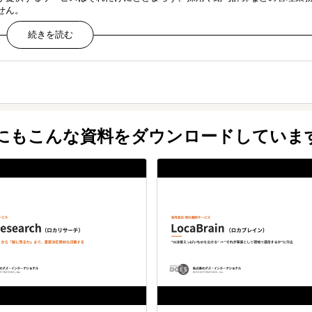
せん。
う違うのですか？
的な雇用関係を持たず、PEOプロバイダーが人材の雇用に
維持し、給与計算、休暇管理、クレーム管理など、人事業務の一部をアウト
係を持たず、PEOプロバイダーが人材の雇用に関わるすべての事柄を処理しま
他にもこんな資料をダウンロードしていま
すか？制限はあるのでしょうか？
す。
められた特別な免許を持つ労働者を除き、限定契約から上級管理職まで、あら
PEOに依頼すべきでしょうか？