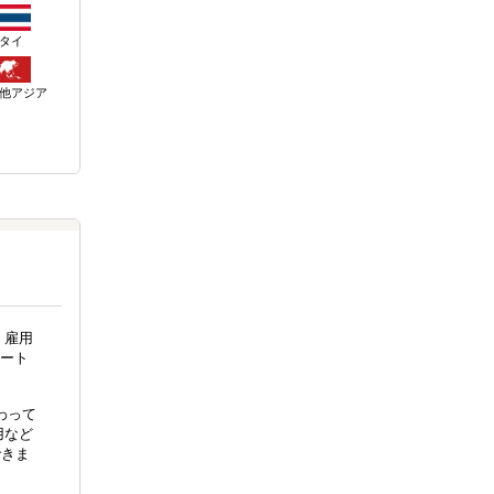
タイ
他アジア
。雇用
ート
代わって
用など
できま