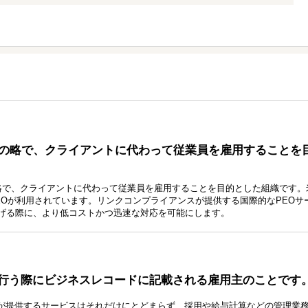
rganizationの略で、クライアントに代わって従業員を雇用すること
rganizationの略で、クライアントに代わって従業員を雇用することを目的とした組織です
EOが利用されています。リンクコンプライアンスが提供する国際的なPEOサ
げる際に、より低コストかつ迅速な対応を可能にします。
ビジネスを行う際にビジネスレコードに記載される雇用主のことです
EOが提供するサービスはそれだけにとどまらず、採用や給与計算などの管理業