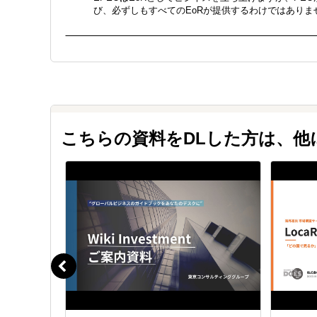
び、必ずしもすべてのEoRが提供するわけではありま
Ｑ.
PEOは人事労務のアウトソーシングとど
Ａ.
PEOでは、クライアントは人材との直接
べての事柄を処理します。
人事アウトソーシングでは、企業は独自の雇用関係を
します。PEOでは、企業は人材との直接的な雇用関
こちらの資料をDLした方は、
Ｑ.
どのようなスタッフを雇うことができま
Ａ.
一般的に、あらゆる業種・職種で可能で
PEOは、医師、弁護士など、地方自治体の法律で定
のスタッフを雇用することができます。
Ｑ.
私の会社は小規模/中規模/大規模ですが、
Ａ.
あらゆる規模の企業に適しています。