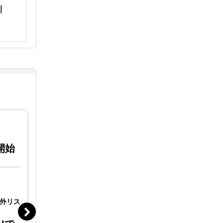
｜
海外進出伴走サポート｜
現地調査
iNTER Force
実践ガイ
0開始
外リス