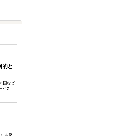
を目的と
。米国など
ービス
。
務にも及