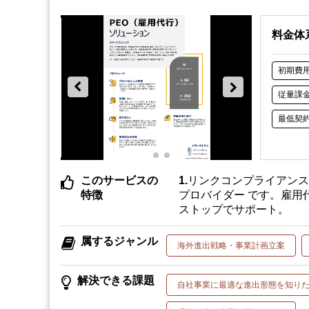
料金体
初期費
従量課
最低契
このサービスの
リンクコンプライアン
特徴
プロバイダー です。雇
ストップでサポート。
属するジャンル
海外進出戦略・事業計画立案
解決できる課題
自社事業に最適な進出形態を知り