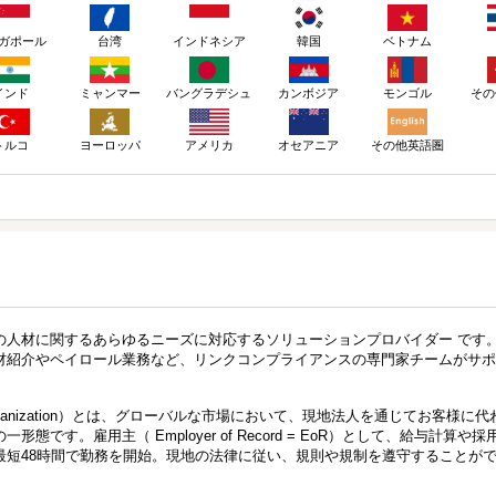
ガポール
台湾
インドネシア
韓国
ベトナム
インド
ミャンマー
バングラデシュ
カンボジア
モンゴル
その
トルコ
ヨーロッパ
アメリカ
その他英語圏
オセアニア
の人材に関するあらゆるニーズに対応するソリューションプロバイダー です
材紹介やペイロール業務など、リンクコンプライアンスの専門家チームがサポ
yment Organization）とは、グローバルな市場において、現地法人を通じてお客様に
です。雇用主（ Employer of Record = EoR）として、給与計算や採
最短48時間で勤務を開始。現地の法律に従い、規則や規制を遵守することが