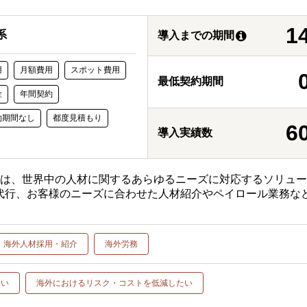
1
系
導入までの期間
用
月額費用
スポット費用
最低契約期間
金
年間契約
約期間なし
都度見積もり
6
導入実績数
スは、世界中の人材に関するあらゆるニーズに対応するソリュ
用代行、お客様のニーズに合わせた人材紹介やペイロール業務な
海外人材採用・紹介
海外労務
たい
海外におけるリスク・コストを低減したい