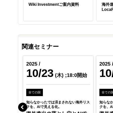
ついて
Wiki Investmentご案内資料
海外
はい、PEOはあらゆる規模の企業に適しています。P
Loca
関連セミナー
2025 /
2025 
10/23
10
(木)
;18:0開始
全ての国
全ての
知らなかったでは済まされない海外リス
知らな
クを、AIで見える化。
クを、A