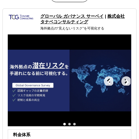
ランスと向上を常に考え、必要とされる情報やレポートを
提供いたします
グローバル ガバナンス サーベイ
|
株式会社
属するジャンル
タナベコンサルティング
海外拠点の“見えないリスク”を可視化する
海外市場調査・マーケティング
販路拡大（営業代行・販売代理店探し）
解決できる課題
どの国に進出するべきか決めたい
自社商材の現地でのニーズを知りたい
許認可や規制調査など輸出／販売の準備をしたい
料金体系