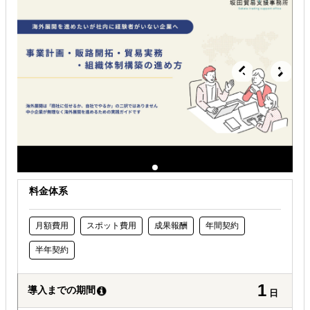
料金体系
月額費用
スポット費用
成果報酬
年間契約
半年契約
1
導入までの期間
日