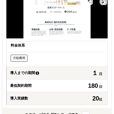
自社商材の現地でのニーズを知りたい
料金体系
月額費用
１
導入までの期間
日
180
最低契約期間
日
20
導入実績数
社