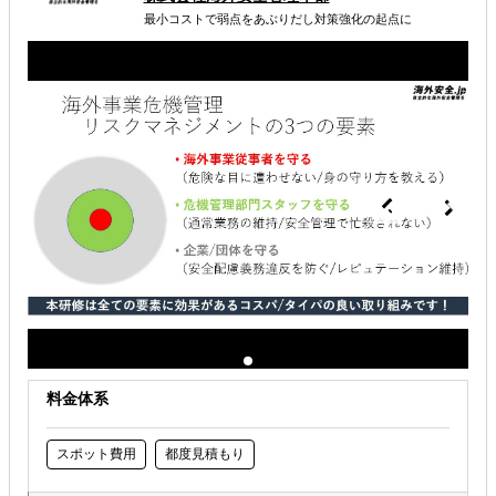
本社・駐在員・現地社員の3視点からアンケートを実施
最小コストで弱点をあぶりだし対策強化の起点に
し、各階層間で生じている意図や認識のズレを把握する。
属するジャンル
海外税務・会計
海外法務
海外労務
解決できる課題
海外におけるリスク・コストを低減したい
料金体系
スポット費用
都度見積もり