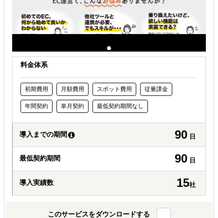
料金体系
初期費用
月額費用
スポット費用
従量課金
年間契約
単月契約
最低契約期間なし
90
導入までの期間
日
90
最低契約期間
日
15
導入実績数
社
このサービスをダウンロードする