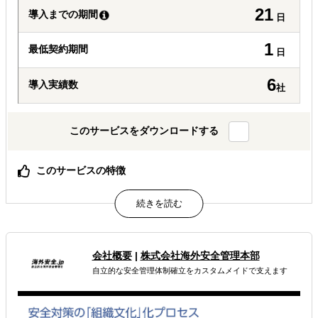
21
導入までの期間
日
1
最低契約期間
日
6
導入実績数
社
このサービスをダウンロードする
このサービスの特徴
海外事業展開企業に必須の安全配慮義務を満たします
コスパ・タイパのよい安全配慮義務取り組みの第一歩
属するジャンル
会社概要
|
株式会社海外安全管理本部
海外進出総合支援
海外法務
海外現地人材教育
自立的な安全管理体制確立をカスタムメイドで支えます
解決できる課題