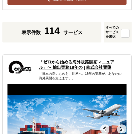
114
すべての
表示件数
サービス
サービス
を選択
「ゼロから始める海外販路開拓マニュア
ル」〜 輸出実務18年の
|
株式会社寶蓮
「日本の良いものを、世界へ。18年の実務が、あなたの
海外展開を支えます。」