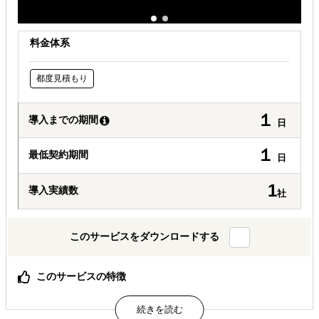
料金体系
都度見積もり
１
導入までの期間
日
１
最低契約期間
日
1
導入実績数
社
このサービスをダウンロードする
このサービスの特徴
エーレポートでは、クライアント様の優先度を考慮した上
で、QCD(Quality:品質、Cost:コスト、Delivery:納期)の バ