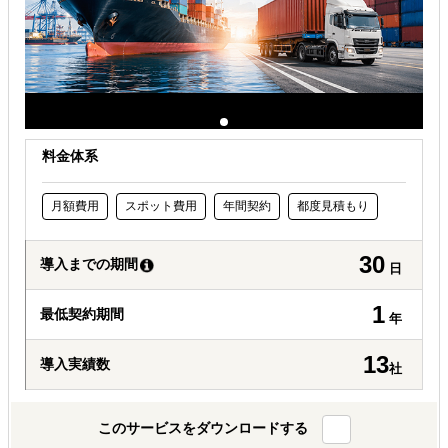
料金体系
月額費用
スポット費用
年間契約
都度見積もり
30
導入までの期間
日
1
最低契約期間
年
13
導入実績数
社
このサービスをダウンロードする