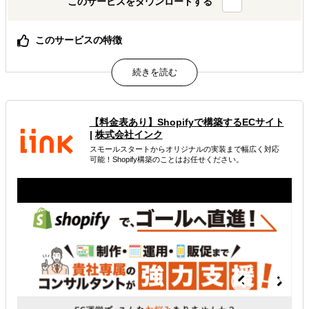
このサービスをダウンロードする
このサービスの特徴
危機管理の専門家でなくても即時利用可能
月額2000円/1ユーザーからの低価格設定
安全管理情報の収集時間が約70％減！（JICA海外事務所
談）
【料金表あり】Shopifyで構築するECサイト
属するジャンル
|
株式会社インク
スモールスタートからオリジナルの実装まで幅広く対応
海外進出コンサルティング
可能！Shopify構築のことはお任せください。
解決できる課題
外国人材／グローバル人材を活用したい
海外におけるリスク・コストを低減したい