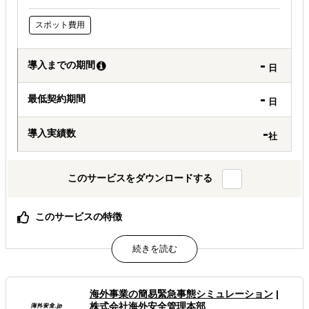
スポット費用
-
導入までの期間
日
-
最低契約期間
日
-
導入実績数
社
このサービスをダウンロードする
このサービスの特徴
不正、労務トラブル、コンプライアンス違反などのガバナ
ンスリスクにつながる兆候を、5カテゴリ・10テーマの設
問から構造的に検出する。
監査や摘発を目的とせず、可視化された現場の声を起点
に、現地トラブルの予防や具体的な改善アクションへつな
海外事業の簡易緊急事態シミュレーション
|
げる。
株式会社海外安全管理本部