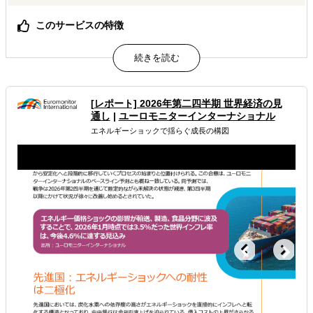
このサービスの特徴
輸出の「わからない」を、すべて解決します。 相談・書
類・交渉・入金まで、18年の実務経験を持つ専門家がワン
ストップで対応。 日本語・英語・中国語・広東語 4言語
対応。
[レポート] 2026年第二四半期 世界経済の見
属するジャンル
通し
|
ユーロモニターインターナショナル
エネルギーショックで揺らぐ成長の構図
海外進出総合支援
解決できる課題
自社事業に最適な進出形態を知りたい
許認可や規制調査など輸出／販売の準備をしたい
海外におけるリスク・コストを低減したい