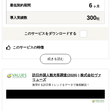
6
最低契約期間
ヶ月
300
導入実績数
社
このサービスをダウンロードする
このサービスの特徴
高額なシステムや一括サービスの導入は必要なく、必要な
支援だけを選んでご利用いただけます。
価格を明示した明朗会計で、不要なサービスの押し売りや
過剰は提案は行いません。
豊富な貿易実務経験を持つスタッフが在籍しているので、
訪日外国人観光客調査(2026)
|
株式会社ヴァ
戦略策定から調査・実務まで支援が可能です。
リューズ
激増する訪日客トレンドをデータで徹底解説！
属するジャンル
海外進出総合支援
販路拡大（営業代行・販売代理店探し）
輸出入・貿易・通関