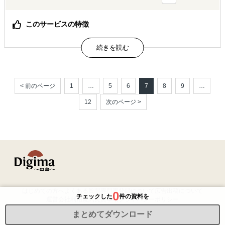
このサービスの特徴
Shopifyの構築から運用までワンストップで支援します。
属するジャンル
海外向けECサイト構築
多言語サイト制作
< 前のページ
1
…
5
6
7
8
9
…
12
次のページ >
解決できる課題
オンラインで販路開拓したい
はじめての方へ
よくある質問
専門家登録について
広告出稿について
0
チェックした
件の資料を
運営会社
利用規約
免責事項
プライバシーポリシー
まとめてダウンロード
©2026 Resorz Co.,Ltd. All Rights Reserved.