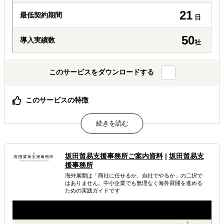
21
最低契約期間
日
50
導入実績数
社
このサービスをダウンロードする
このサービスの特徴
海外事業展開企業に必須の安全配慮義務を満たします
見落としがちなリスクをケアします
属するジャンル
坂田貿易支援事務所ご案内資料
|
坂田貿易支
援事務所
海外進出コンサルティング
海外展開は「商社に任せるか、自社でやるか」の二択で
はありません。中小企業でも無理なく海外展開を進める
ための実践ガイドです
解決できる課題
海外におけるリスク・コストを低減したい