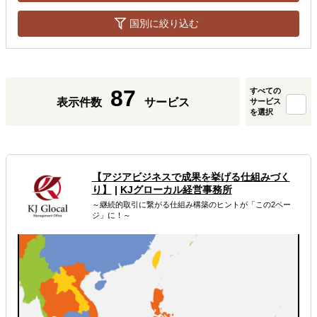
国別に絞り込む
87
すべての
表示件数
サービス
サービス
を選択
【アジアビジネスで成果を挙げる仕組みづく
り】
|
KJグローカル経営事務所
～継続的取引に繋がる仕組み構築のヒントが「この2ペー
ジ」に！～