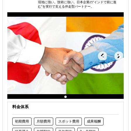
現地に強い。技術に強い。日本企業の“インドで前に進
む”を実行で支える伴走型パートナー。
海外進出コンサルティング
解決できる課題
どの国に進出するべきか決めたい
自社事業に最適な進出形態を知りたい
許認可や規制調査など輸出／販売の準備をしたい
料金体系
初期費用
月額費用
スポット費用
成果報酬