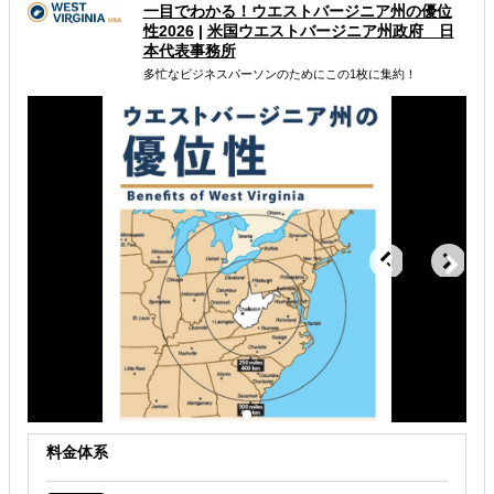
一目でわかる！ウエストバージニア州の優位
海外進出総合支援
海外視察
性2026
|
米国ウエストバージニア州政府 日
本代表事務所
海外工場設立・工業団地・レンタル工場
多忙なビジネスパーソンのためにこの1枚に集約！
解決できる課題
自社事業に最適な進出形態を知りたい
海外におけるリスク・コストを低減したい
現地に強い士業を探している
料金体系