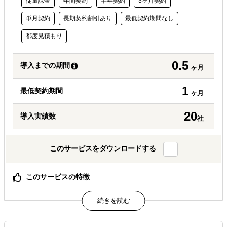
従量課金
年間契約
半年契約
3ヶ月契約
単月契約
長期契約割引あり
最低契約期間なし
都度見積もり
0.5
導入までの期間
ヶ月
1
最低契約期間
ヶ月
20
導入実績数
社
このサービスをダウンロードする
このサービスの特徴
時間とコストの投資を最小限に抑え、スモールスタートで
海外進出に取り組みたい企業様
スピードや柔軟性を重視するベンチャー・スタートアッ
プ・中小企業様におすすめ