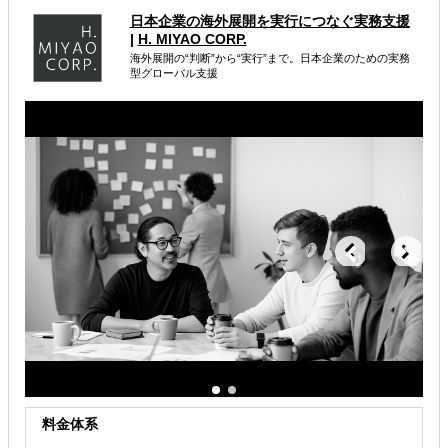
小規模調査から本格的な事業立ち上げまで、目的に合わせ
日本企業の海外展開を実行につなぐ実務支援
て柔軟にスモールスタートできます。
|
H. MIYAO CORP.
海外展開の“判断”から“実行”まで。日本企業のための実務
属するジャンル
型グローバル支援
海外進出総合支援
海外進出戦略・事業計画立案
海外進出コンサルティング
解決できる課題
自社事業に最適な進出形態を知りたい
自社商材に最適な販売方法を知りたい
自社商材の現地でのニーズを知りたい
料金体系