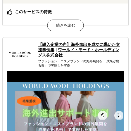
このサービスの特徴
人材、教育、店舗運営、マーケティング、コンサルテーシ
ョン、空間デザイン…。 私たちのグループには、ファッシ
ョンに精通したスペシャリストが集まっています。 クライ
アントの課題に対して、各グループ会社が最
【導入企業の声】海外進出を成功に導いた支
属するジャンル
援事例集
|
ワールド・モード・ホールディン
グス株式会社
ファッション・コスメブランドの海外展開を 「成果が出
海外進出総合支援
海外進出戦略・事業計画立案
る形」で実現した実例
解決できる課題
どの国に進出するべきか決めたい
自社事業に最適な進出形態を知りたい
店舗出店のサポートをして欲しい