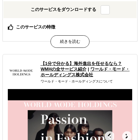
このサービスをダウンロードする
このサービスの特徴
【アジア市場で継続的取引を実現する仕組みづくり】
属するジャンル
【1分で分かる】海外進出を任せるなら？
海外進出戦略・事業計画立案
WMHの全サービス紹介
|
ワールド・モード・
ホールディングス株式会社
海外市場調査・マーケティング
ワールド・モード・ホールディングスについて
販路拡大（営業代行・販売代理店探し）
解決できる課題
どの国に進出するべきか決めたい
自社事業に最適な進出形態を知りたい