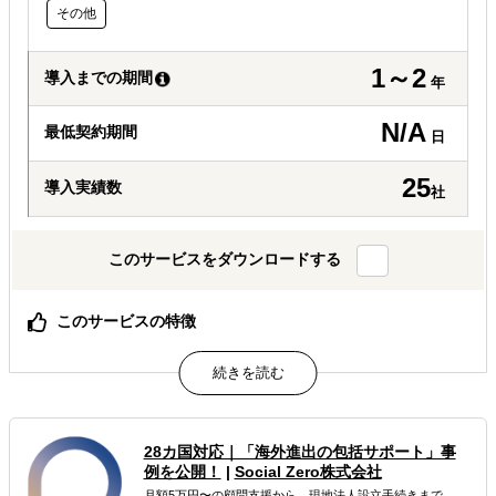
その他
1～2
導入までの期間
年
N/A
最低契約期間
日
25
導入実績数
社
このサービスをダウンロードする
このサービスの特徴
貴社にウエストバージニア州のビジネス環境が合うかどう
かがわかります。
属するジャンル
28カ国対応｜「海外進出の包括サポート」事
例を公開！
|
Social Zero株式会社
海外進出総合支援
海外進出戦略・事業計画立案
月額5万円〜の顧問支援から、現地法人設立手続きまで、