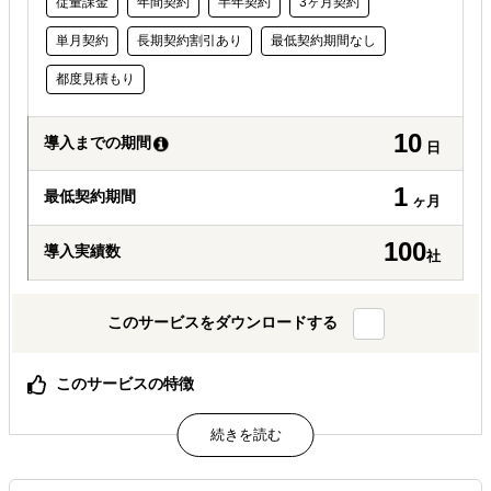
従量課金
年間契約
半年契約
3ヶ月契約
単月契約
長期契約割引あり
最低契約期間なし
都度見積もり
10
導入までの期間
日
1
最低契約期間
ヶ月
100
導入実績数
社
このサービスをダウンロードする
このサービスの特徴
インドに常駐する実働チームが、調査からパートナー探
索・交渉まで一気通貫で支援します。
研究・技術領域に強く、専門性の高い製品や複雑な事業で
も正確に価値を翻訳し市場に届けます。