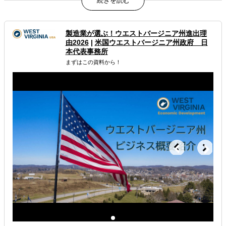
現地スタッフ全員が日本語対応可能。ブランド価値を正し
く伝え、データを次回展開へ活用。
属するジャンル
製造業が選ぶ！ウエストバージニア州進出理
由2026
|
米国ウエストバージニア州政府 日
本代表事務所
海外市場調査・マーケティング
まずはこの資料から！
海外テストマーケティング・簡易調査
海外現地PRイベント開催
解決できる課題
どの国に進出するべきか決めたい
自社事業に最適な進出形態を知りたい
店舗出店のサポートをして欲しい