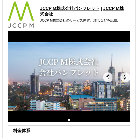
月額定額や成果報酬など、各社の要望に照らし合わせて柔
軟な契約形態を提案します
JCCP M株式会社パンフレット
|
JCCP M株
式会社
属するジャンル
JCCP M株式会社のサービス内容、理念などを記載。
海外進出総合支援
海外進出戦略・事業計画立案
海外市場調査・マーケティング
解決できる課題
どの国に進出するべきか決めたい
自社事業に最適な進出形態を知りたい
自社商材に最適な販売方法を知りたい
料金体系