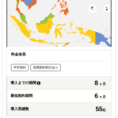
料金体系
半年契約
長期契約割引あり
8
導入までの期間
ヶ月
6
最低契約期間
ヶ月
55
導入実績数
社