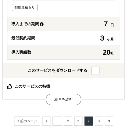
都度見積もり
７
導入までの期間
日
３
最低契約期間
ヶ月
20
導入実績数
社
このサービスをダウンロードする
このサービスの特徴
海外展開の「判断」から「実行」までを一気通貫で支援
戦略・資料作成・アウトリーチ・調整まで含む実務型サポ
ート
Japan ↔ Global 両市場を理解したリエゾンによる伴走支
援
< 前のページ
1
…
5
6
7
8
9