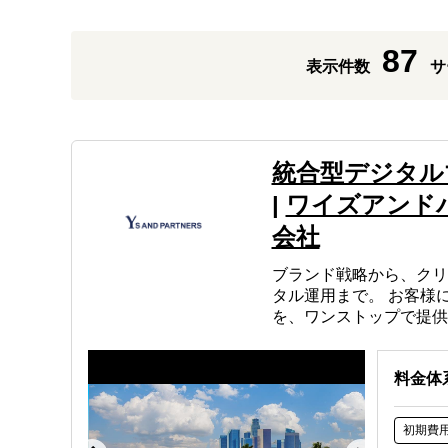
87
表示件数
サ
統合型デジタル
|
ワイズアンド
会社
ブランド戦略から、クリ
タル運用まで。 お客様
を、ワンストップで提供
料金体
初期費