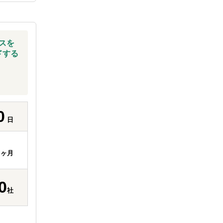
スを
ドする
0
日
ヶ月
0
社