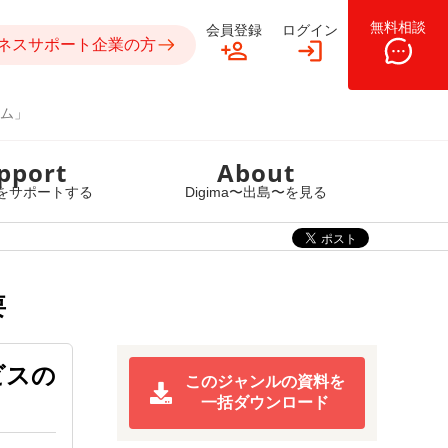
無料相談
会員登録
ログイン
ネスサポート企業の方
ム」
pport
About
をサポートする
Digima〜出島〜を見る
要
ビスの
このジャンルの資料を
一括ダウンロード