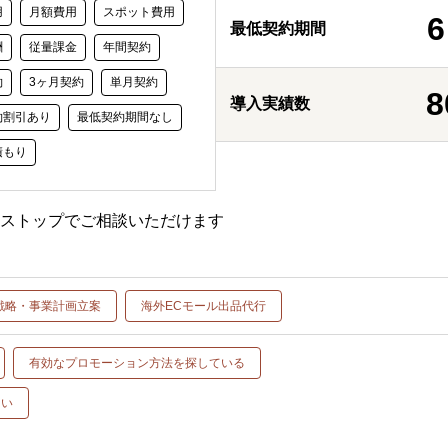
用
月額費用
スポット費用
6
最低契約期間
酬
従量課金
年間契約
約
3ヶ月契約
単月契約
8
導入実績数
約割引あり
最低契約期間なし
積もり
ンストップでご相談いただけます
戦略・事業計画立案
海外ECモール出品代行
有効なプロモーション方法を探している
たい