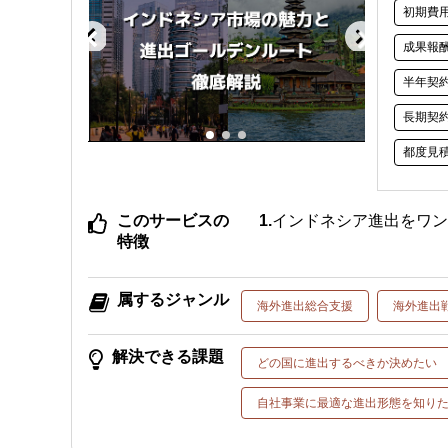
初期費
成果報
半年契
長期契
都度見
このサービスの
インドネシア進出をワ
特徴
属するジャンル
海外進出総合支援
海外進出
解決できる課題
どの国に進出するべきか決めたい
自社事業に最適な進出形態を知り