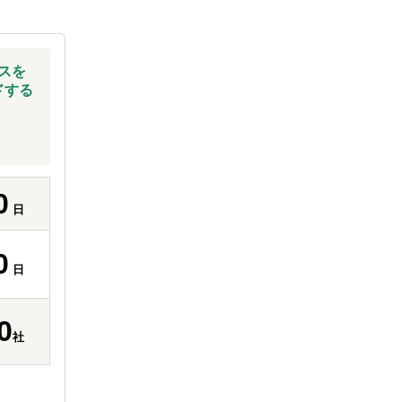
スを
ドする
0
日
0
日
0
社