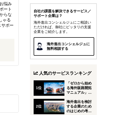
お悩み
ポート
自社の課題を解決できるサービス／
からな
サポート企業は？
しゃる
海外進出コンシェルジュにご相談い
スサポー
ただければ、御社にピッタリの支援
企業をご紹介します。
海外進出コンシェルジュに
無料相談する
人気のサービスランキング
「ゼロから始め
る海外販路開拓
マニュアル」〜
輸出実務18年の
海外進出を検討
する企業のため
のはじめの考え