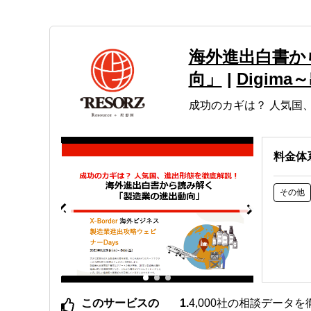
海外進出白書か
向」
|
Digima
成功のカギは？ 人気国
料金体
その他
このサービスの
4,000社の相談デー