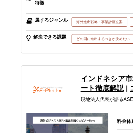
特徴
属するジャンル
海外進出戦略・事業計画立案
解決できる課題
どの国に進出するべきか決めたい
インドネシア市
ート徹底解説
|
現地法人代表が語るAS
料金体