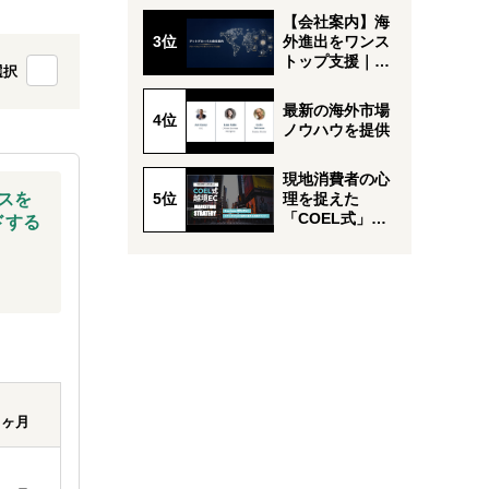
⽅
【会社案内】海
外進出をワンス
トップ支援｜ア
選択
ットグローバル
最新の海外市場
ノウハウを提供
現地消費者の心
スを
理を捉えた
「COEL式」越
ドする
境ECマーケティ
ング
ヶ月