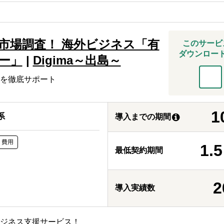
市場調査！ 海外ビジネス「有
このサービ
ダウンロー
ー」
|
Digima～出島～
を徹底サポート
1
系
導入までの期間
ト費用
1.5
最低契約期間
2
導入実績数
ビジネス支援サービス！