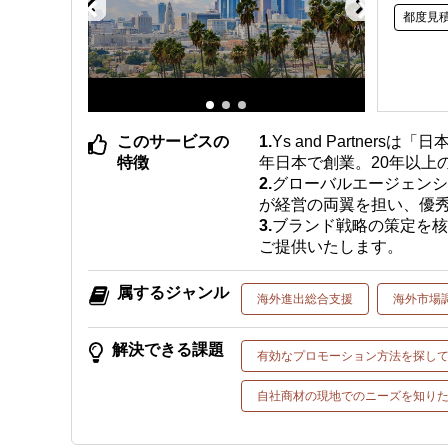
都度見
このサービスの
Ys and Partne
特徴
年日本で創業。20年以上
グローバルエージェンシ
が経営の両翼を担い、優
ブランド戦略の策定を核
ご提供いたします。
属するジャンル
海外進出総合支援
海外市場
解決できる課題
有効なプロモーション方法を探し
自社商材の現地でのニーズを知り