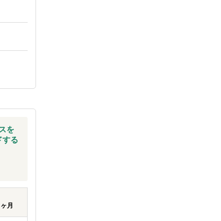
スを
ドする
ヶ月