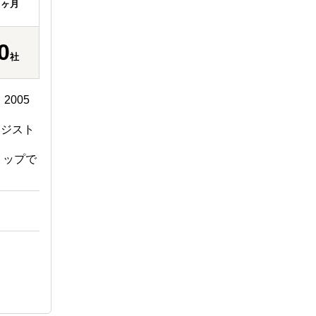
ヶ月
0
社
2005
テジスト
トップで