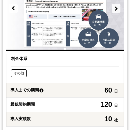
料金体系
その他
60
導入までの期間
日
120
最低契約期間
日
10
導入実績数
社