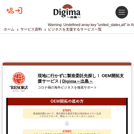
Warning
: Undefined array key "united_states,all" in
/
ホーム
サービス資料
ビジネスを支援するサービス一覧
現地に行かずに製造委託先探し！ OEM開拓支
援サービス
|
Digima～出島～
コロナ禍の海外ビジネスを徹底サポート