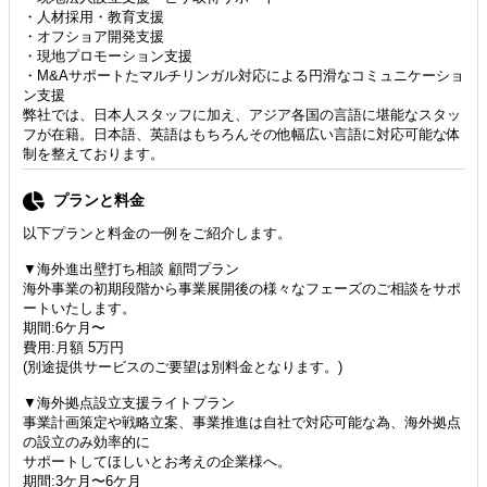
・人材採用・教育支援
・オフショア開発支援
・現地プロモーション支援
・M&Aサポートたマルチリンガル対応による円滑なコミュニケーショ
ン支援
弊社では、日本人スタッフに加え、アジア各国の言語に堪能なスタッ
フが在籍。日本語、英語はもちろんその他幅広い言語に対応可能な体
制を整えております。
プランと料金
以下プランと料金の一例をご紹介します。
▼海外進出壁打ち相談 顧問プラン
海外事業の初期段階から事業展開後の様々なフェーズのご相談をサポ
ートいたします。
期間:6ケ月〜
費用:月額 5万円
(別途提供サービスのご要望は別料金となります。)
▼海外拠点設立支援ライトプラン
事業計画策定や戦略立案、事業推進は自社で対応可能な為、海外拠点
の設立のみ効率的に
サポートしてほしいとお考えの企業様へ。
期間:3ケ月〜6ケ月