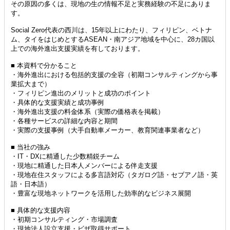
その原因の多くは、現地の生の情報不足と実務経験の不足にありま
す。
Social Zero代表の西川は、15年以上にわたり、フィリピン、ベトナ
ム、タイをはじめとするASEAN・南アジア地域を中心に、28カ国以
上での海外進出支援実績を有しております。
■ 本資料で分かること
・海外進出における包括的支援の全容（初期コンサルティングから事
業拡大まで）
・フィリピン進出のメリットと成功のポイント
・具体的な支援実績と成功事例
・海外進出支援の料金体系（実際の価格表を掲載）
・各種サービスの詳細な内容と期間
・実際の支援事例（大手自動車メーカー、教育関連事業者など）
■ 当社の強み
・IT・DXに精通した少数精鋭チーム
・現地に精通した日本人メンバーによる伴走支援
・現地在住スタッフによる多言語対応（タガログ語・セブアノ語・英
語・日本語）
・豊富な現地ネットワークを活用した効率的なビジネス展開
■ 具体的な支援内容
・初期コンサルティング・市場調査
・現地法人設立支援・ビザ取得サポート