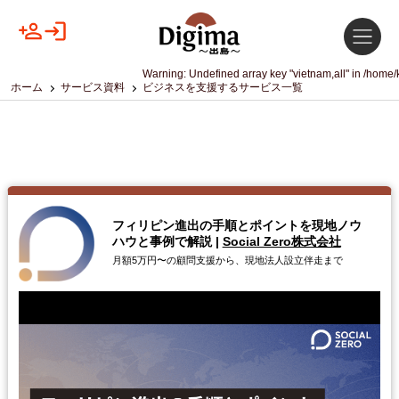
Warning
: Undefined array key "vietnam,all" in
/home/k
ホーム
サービス資料
ビジネスを支援するサービス一覧
フィリピン進出の手順とポイントを現地ノウ
ハウと事例で解説
|
Social Zero株式会社
月額5万円〜の顧問支援から、現地法人設立伴走まで