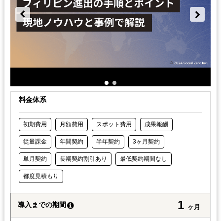
料金体系
初期費用
月額費用
スポット費用
成果報酬
従量課金
年間契約
半年契約
3ヶ月契約
単月契約
長期契約割引あり
最低契約期間なし
都度見積もり
1
導入までの期間
ヶ月