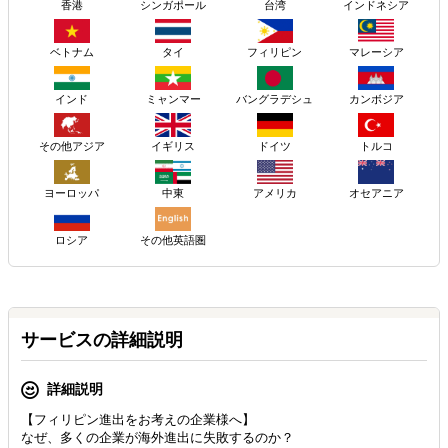
香港
シンガポール
台湾
インドネシア
ベトナム
タイ
フィリピン
マレーシア
インド
ミャンマー
バングラデシュ
カンボジア
その他アジア
イギリス
ドイツ
トルコ
ヨーロッパ
アメリカ
中東
オセアニア
ロシア
その他英語圏
サービスの詳細説明
詳細説明
【フィリピン進出をお考えの企業様へ】
なぜ、多くの企業が海外進出に失敗するのか？