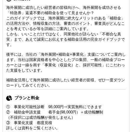
海外展開に成功したい経営者の皆様向けへ、海外展開を成功させる
「特急券」返還不要の補助金を使って見ませんか？
このガイドブックでは、海外展開に絶大なメリットのある「補助金」
の活用方法や、情報収集の方法、審査のポイント、審査員がどんなこ
とを考えているか等を詳細にご案内しています。
しかも、いいことだけではなく、同業他社が語らない「不都合な真
実」まで、あえて誠実にお伝えする補助金活用の完全ガイドブックで
す。
後半には、当社の「海外展開×補助金×事業化」支援についてご案内し
ます。当社は国家資格者を中心としたプロ集団、一般の補助金ブロー
カーとは一線を画す「事業化（収益化）と、採択可能性」にこだわっ
た支援をしています。
補助金活用して海外展開に成功したい経営者の皆様、ぜひ一度ダウン
ロードしてみてください。
プランと料金
① 事業化可能性診断 98,000円⇒実質無料にできます
② 補助金申請支援 着手金(98,000円）＋成功報酬制
（不採択には成功報酬が発生しません）
③ 事業化支援 都度見積
詳しくは資料をご覧ください。