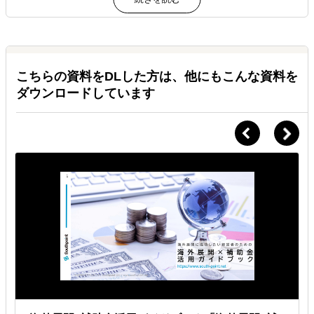
Ｑ.
多額の報酬を要求されそうで怖いです
Ａ.
成功報酬制、ご納得していただける金額です。
当社は本契約部分は「成功報酬制」です。成功しない限り多額の出費
こちらの資料をDLした方は、他にもこんな資料を
はありませんのでご安心ください。
成功報酬も本契約に進む前に、お見積りを提示し、契約書を作成しま
ダウンロードしています
すので、ご安心ください。
Ｑ.
補助金に不採択になった場合はどうなりますか
Ａ.
着手金のみのご請求、再申請は無料サポート
不採択になった場合は、着手金のみいただきます。（事業化可能性診
断を依頼されていた場合は、着手金も不要です）
再申請を依頼される場合は、不採択原因を分析して、再申請をサポー
トします。この場合は、無料でサポートします。