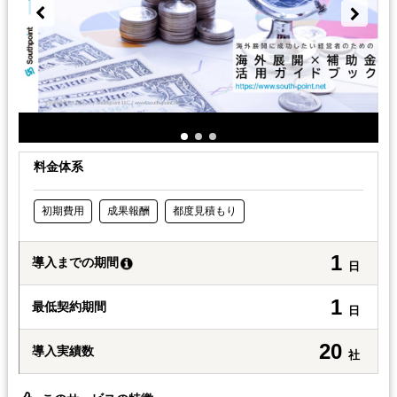
料金体系
初期費用
成果報酬
都度見積もり
1
導入までの期間
日
1
最低契約期間
日
20
導入実績数
社