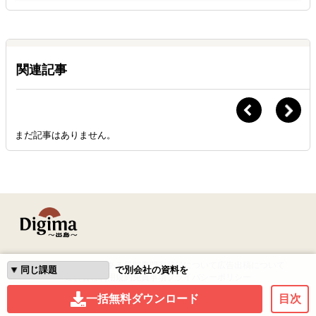
関連記事
まだ記事はありません。
はじめての方へ
よくある質問
専門家登録について
広告出稿について
で別会社の資料を
運営会社
利用規約
免責事項
プライバシーポリシー
一括無料ダウンロード
目次
©2026 Resorz Co.,Ltd. All Rights Reserved.