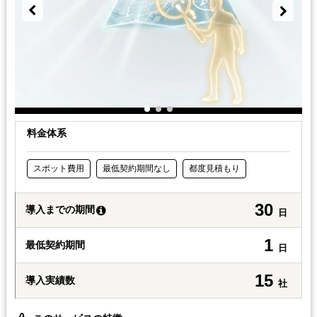
料金体系
スポット費用
最低契約期間なし
都度見積もり
30
導入までの期間
日
1
最低契約期間
日
15
導入実績数
社