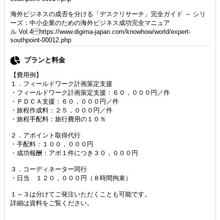
海外ビジネスの成否を分ける「デスクリサーチ」完全ガイド ～ シリ
ーズ：中小企業のための海外ビジネス成功完全マニュア
ル Vol.4 https://www.digima-japan.com/knowhow/world/expert-
southpoint-00012.php
プランと料金
【費用例】
１．フィールドワーク計画策定支援
・フィールドワーク計画策定支援：６０，０００円／件
・ＰＤＣＡ支援：６０，０００円／件
・旅程作成料：２５，０００円／件
・旅程手配料：旅行費用の１０％
２．アポイント取得代行
・手配料：１００，０００円
・成功報酬：アポ１件につき３０，０００円
３．コーディネーター同行
・日当 １２０，０００円（８時間拘束）
１～３は分けてご発注いただくことも可能です。
詳細は資料をご覧ください。