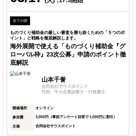
(火)
;17:3開始
全ての国
ポ
ものづくり補助金の厳しい審査を勝ち抜くための「５つのポ
イント」と戦略を徹底解説します。
グ
海外展開で使える「ものづくり補助金『グ
徹
ローバル枠』23次公募」申請のポイント徹
底解説
山本千誉
合同会社サウスポイント
代表 中小企業診断士・行政書士
開催場所
オンライン
3,000円（事前アンケート回答で 1,000円に割引）
参加費
合同会社サウスポイント
主催