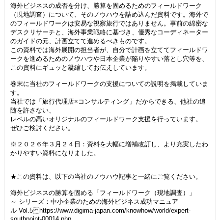
海外ビジネスの成否を分け、勝算を固めるためのフィールドワーク
（現地調査）について、そのノウハウを詰め込んだ資料です。海外で
のフィールドワークは安易な視察旅行ではありません。事前の綿密な
デスクリサーチと、海外事業戦略に基づき、優秀なコーディネーター
のガイドの元、計画立てて進めるべきものです。
この資料では海外展開の担当者が、自分で計画を立ててフィールドワ
ークを進めるためのノウハウや日本企業が陥りやすい落とし穴等を、
この資料にギュッと凝縮してお伝えしています。
巻末に当社のフィールドワークの支援についての説明を掲載していま
す。
当社では「旅行代理店×コンサルティング」だからできる、他社の追
随を許さない、
レベルの高いオリジナルのフィールドワーク支援を行っています。
ぜひご検討ください。
※２０２６年３月２４日：資料を大幅に増補改訂し、より充実したわ
かりやすい資料になりました。
★この資料は、以下の当社のノウハウ記事と一緒にご覧ください。
海外ビジネスの勝算を固める「フィールドワーク（現地調査）」
～ シリーズ：中小企業のための海外ビジネス成功マニュア
ル Vol.5 https://www.digima-japan.com/knowhow/world/expert-
southpoint-00014.php