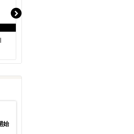
｜
海外進出 現地顧問サービス｜
海外販路
LocaBrain
｜LocaF
3開始