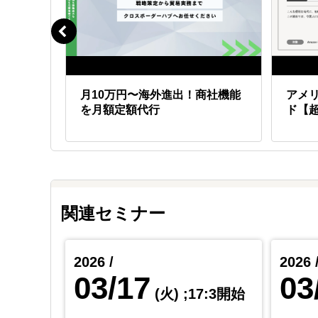
申込には当社指定の申込書にご記入の上、ご返送くだ
オンラインでの申込希望の方は、フォームをお送りし
ーク）
月10万円〜海外進出！商社機能
アメリ
を月額定額代行
ド【
関連セミナー
2026 /
2026 
03/17
03
(火)
;17:3開始