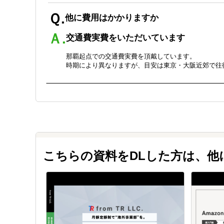
Ｑ.
他に費用はかかりますか
Ａ.
交通費実費をいただいています
那覇起点での交通費実費を頂戴しています。
時期により異なりますが、目安は東京・大阪近郊で往
Ｑ.
準備は事前に必要ですか
Ａ.
予め下記の資料をお送りください
下記の書類を１週間前をめどにお送りください
① 決算書３期分（損益計算書・貸借対照表・製造原
② 商品のカタログ、写真、資料等
こちらの資料をDLした方は、
③ その他参考になる資料
Ｑ.
申込方法を教えてください
Ａ.
申込書をご返送ください、オンラインで