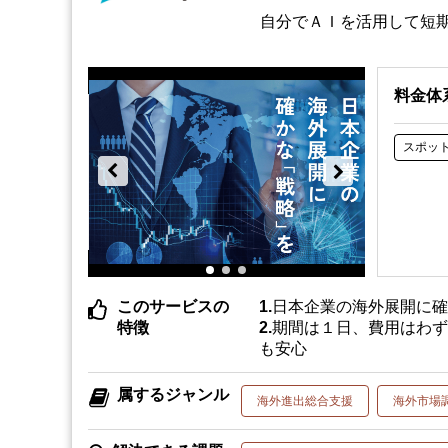
自分でＡＩを活用して短
料金体
スポッ
このサービスの
日本企業の海外展開に
特徴
期間は１日、費用はわ
も安心
属するジャンル
海外進出総合支援
海外市場