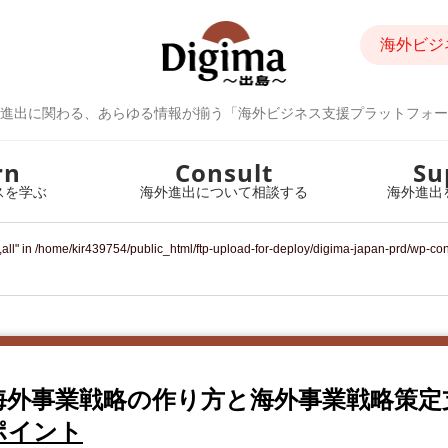
海外ビジ
進出に関わる、あらゆる情報が揃う「海外ビジネス支援プラットフォー
rn
Consult
Su
スを学ぶ
海外進出について相談する
海外進出
all" in
/home/kir439754/public_html/ftp-upload-for-deploy/digima-japan-prd/wp-co
海外事業戦略 の作り方と海外事業戦略策
ポイント