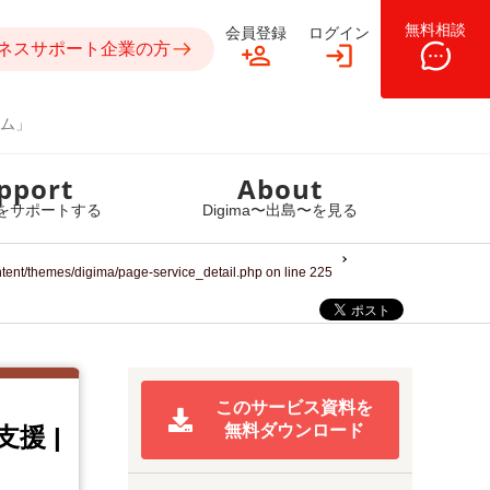
無料相談
会員登録
ログイン
ネスサポート企業の方
ム」
pport
About
をサポートする
Digima〜出島〜を見る
ntent/themes/digima/page-service_detail.php
on line
225
このサービス資料を
無料ダウンロード
定支援
|