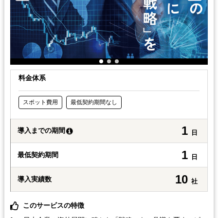
料金体系
スポット費用
最低契約期間なし
1
導入までの期間
日
1
最低契約期間
日
10
導入実績数
社
このサービスの特徴