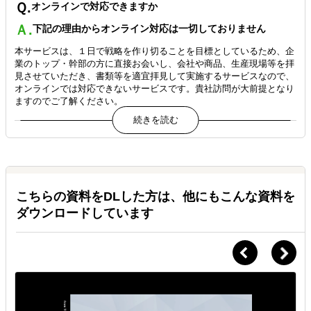
Ｑ.
オンラインで対応できますか
Ａ.
下記の理由からオンライン対応は一切しておりません
本サービスは、１日で戦略を作り切ることを目標としているため、企
業のトップ・幹部の方に直接お会いし、会社や商品、生産現場等を拝
見させていただき、書類等を適宜拝見して実施するサービスなので、
オンラインでは対応できないサービスです。貴社訪問が大前提となり
ますのでご了解ください。
Ｑ.
他に費用はかかりますか
Ａ.
交通費実費をいただいています
那覇起点での交通費実費を頂戴しています。
こちらの資料をDLした方は、他にもこんな資料を
時期により異なりますが、目安は東京・大阪近郊で往復４万円前後、
福岡で３万円前後です。宿泊費は頂戴していません。
ダウンロードしています
Ｑ.
準備は事前に必要ですか
Ａ.
予め下記の資料をお送りください
下記の書類を１週間前をめどにお送りください
① 決算書３期分（損益計算書・貸借対照表・製造原価報告書・一般