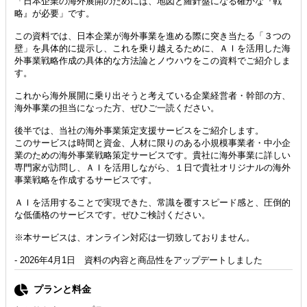
「日本企業の海外展開のためには、地図と羅針盤になる確かな『戦
略』が必要」です。
この資料では、日本企業が海外事業を進める際に突き当たる「３つの
壁」を具体的に提示し、これを乗り越えるために、ＡＩを活用した海
外事業戦略作成の具体的な方法論とノウハウをこの資料でご紹介しま
す。
これから海外展開に乗り出そうと考えている企業経営者・幹部の方、
海外事業の担当になった方、ぜひご一読ください。
後半では、当社の海外事業策定支援サービスをご紹介します。
このサービスは時間と資金、人材に限りのある小規模事業者・中小企
業のための海外事業戦略策定サービスです。貴社に海外事業に詳しい
専門家が訪問し、ＡＩを活用しながら、１日で貴社オリジナルの海外
事業戦略を作成するサービスです。
ＡＩを活用することで実現できた、常識を覆すスピード感と、圧倒的
な低価格のサービスです。ぜひご検討ください。
※本サービスは、オンライン対応は一切致しておりません。
- 2026年4月1日 資料の内容と商品性をアップデートしました
プランと料金