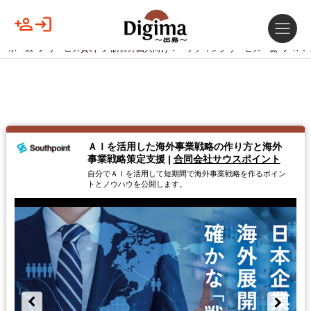
ホーム
サービス資料
訪日外国人向けマーケティングサービス一覧
ＡＩ
ＡＩを活用した海外事業戦略 の作り方と海外
事業戦略策定支援
|
合同会社サウスポイント
自分でＡＩを活用して短期間で海外事業戦略を作るポイン
トとノウハウを公開します。