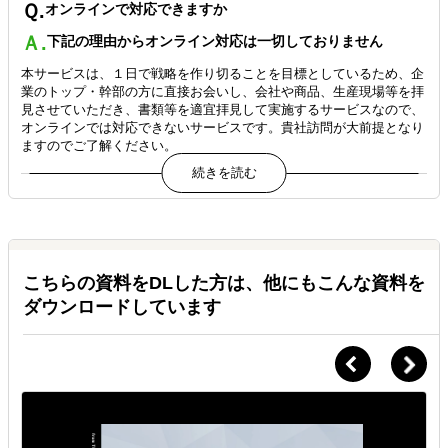
Ｑ.
オンラインで対応できますか
Ａ.
下記の理由からオンライン対応は一切しておりません
本サービスは、１日で戦略を作り切ることを目標としているため、企
業のトップ・幹部の方に直接お会いし、会社や商品、生産現場等を拝
見させていただき、書類等を適宜拝見して実施するサービスなので、
オンラインでは対応できないサービスです。貴社訪問が大前提となり
ますのでご了解ください。
Ｑ.
他に費用はかかりますか
Ａ.
交通費実費をいただいています
那覇起点での交通費実費を頂戴しています。
こちらの資料をDLした方は、他にもこんな資料を
時期により異なりますが、目安は東京・大阪近郊で往復４万円前後、
福岡で３万円前後です。宿泊費は頂戴していません。
ダウンロードしています
Ｑ.
準備は事前に必要ですか
Ａ.
予め下記の資料をお送りください
下記の書類を１週間前をめどにお送りください
① 決算書３期分（損益計算書・貸借対照表・製造原価報告書・一般