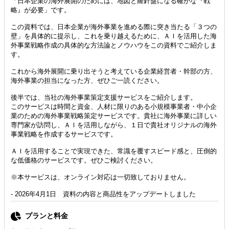
「日本企業の海外展開のためには、地図と羅針盤になる確かな『戦
略』が必要」です。
この資料では、日本企業が海外事業を進める際に突き当たる「３つの
壁」を具体的に提示し、これを乗り越えるために、ＡＩを活用した海
外事業戦略作成の具体的な方法論とノウハウをこの資料でご紹介しま
す。
これから海外展開に乗り出そうと考えている企業経営者・幹部の方、
海外事業の担当になった方、ぜひご一読ください。
後半では、当社の海外事業策定支援サービスをご紹介します。
このサービスは時間と資金、人材に限りのある小規模事業者・中小企
業のための海外事業戦略策定サービスです。貴社に海外事業に詳しい
専門家が訪問し、ＡＩを活用しながら、１日で貴社オリジナルの海外
事業戦略を作成するサービスです。
ＡＩを活用することで実現できた、常識を覆すスピード感と、圧倒的
な低価格のサービスです。ぜひご検討ください。
※本サービスは、オンライン対応は一切致しておりません。
- 2026年4月1日 資料の内容と商品性をアップデートしました
プランと料金