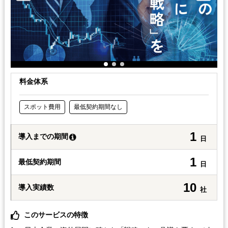
料金体系
スポット費用
最低契約期間なし
1
導入までの期間
日
1
最低契約期間
日
10
導入実績数
社
このサービスの特徴