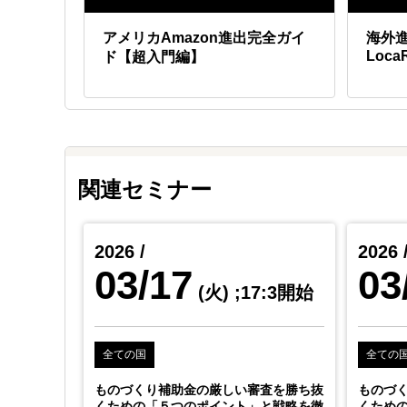
リカ進
アメリカAmazon進出完全ガイ
海外
Loca
ド【超入門編】
関連セミナー
2026 /
2026 
03/17
03
(火)
;17:3開始
全ての国
全ての
ものづくり補助金の厳しい審査を勝ち抜
ものづ
くための「５つのポイント」と戦略を徹
くため