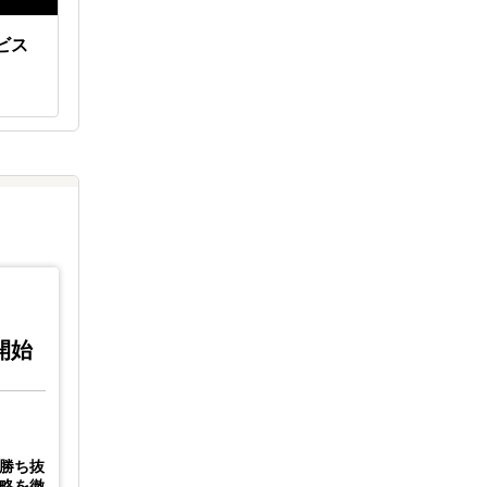
ビス
インタビュー調査の進め方とエ
ＡＩを活
キスパートインタビューサービ
作り方と
ス
3開始
勝ち抜
略を徹