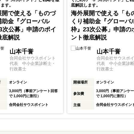
します。
底解説します。
展開で使える「ものづ
海外展開で使える「も
補助金『グローバル
くり補助金『グローバ
23次公募」申請のポイ
枠』23次公募」申請の
徹底解説
ント徹底解説
山本千誉
山本千誉
合同会社サウスポイント
合同会社サウスポ
代表 中小企業診断士・
代表 中小企業診
行政書士
行政書士
所
オンライン
開催場所
オンライン
3,000円（事前アンケート回答
3,000円（事前アンケ
参加費
で 1,000円に割引）
で 1,000円に割引）
合同会社サウスポイント
合同会社サウスポイン
主催