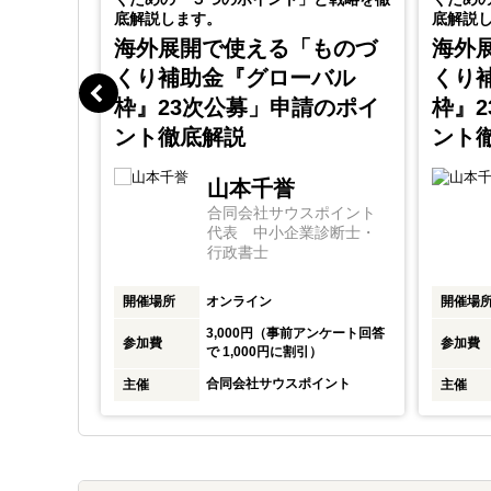
底解説します。
底解説
海外展開で使える「ものづ
海外
くり補助金『グローバル
くり
枠』23次公募」申請のポイ
枠』
ント徹底解説
ント
山本千誉
合同会社サウスポイント
代表 中小企業診断士・
行政書士
開催場所
オンライン
開催場
3,000円（事前アンケート回答
参加費
参加費
で 1,000円に割引）
合同会社サウスポイント
主催
主催