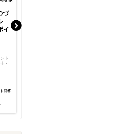
のづ
ル
ポイ
イント
断士・
ート回答
ト