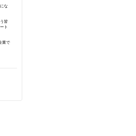
にな
う皆
ート
企業で