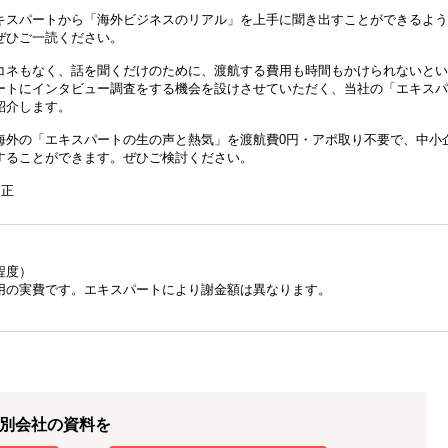
キスパートから「海外ビジネスのリアル」を上手に聞き出すことができるよう
ぜひご一読ください。
コネもなく、話を聞くだけのために、渡航する費用も時間もかけられないとい
ートにインタビュー調査をする機会を設けさせていただく、当社の「エキスパ
紹介します。
海外の「エキスパートの生の声と熱気」を 渡航費0円・アポ取り不要で、中小
することができます。ぜひご検討ください。
改正
程度）
用の実費です。エキスパートにより謝金額は異なります。
別会社の資料を