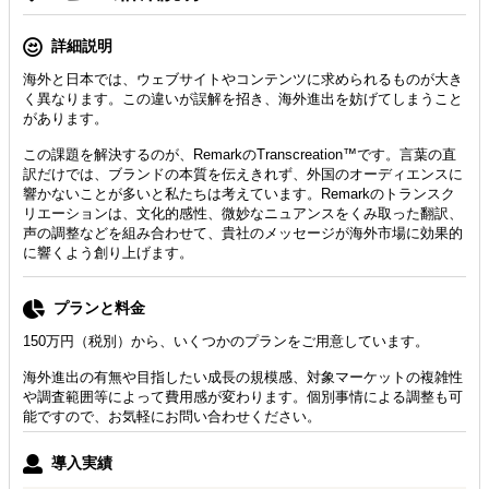
詳細説明
海外と日本では、ウェブサイトやコンテンツに求められるものが大き
く異なります。この違いが誤解を招き、海外進出を妨げてしまうこと
があります。
この課題を解決するのが、RemarkのTranscreation™です。言葉の直
訳だけでは、ブランドの本質を伝えきれず、外国のオーディエンスに
響かないことが多いと私たちは考えています。Remarkのトランスク
リエーションは、文化的感性、微妙なニュアンスをくみ取った翻訳、
声の調整などを組み合わせて、貴社のメッセージが海外市場に効果的
に響くよう創り上げます。
プランと料金
150万円（税別）から、いくつかのプランをご用意しています。
海外進出の有無や目指したい成長の規模感、対象マーケットの複雑性
や調査範囲等によって費用感が変わります。個別事情による調整も可
能ですので、お気軽にお問い合わせください。
導入実績