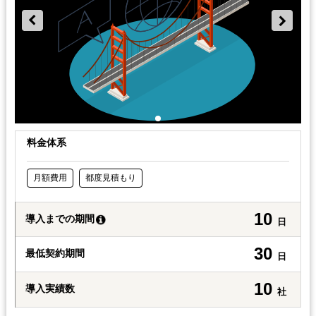
料金体系
月額費用
都度見積もり
10
導入までの期間
日
30
最低契約期間
日
10
導入実績数
社