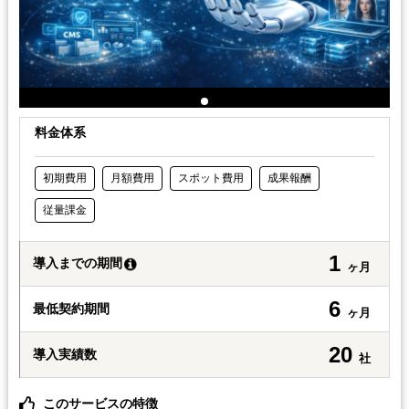
料金体系
初期費用
月額費用
スポット費用
成果報酬
従量課金
1
導入までの期間
ヶ月
6
最低契約期間
ヶ月
20
導入実績数
社
このサービスの特徴