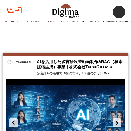
ホーム
サービス資料
翻訳サービス一覧
AIを活用した多言語吹替動画制
AIを活用した多言語吹替動画制作&RAG（検索
拡張生成）事業
|
株式会社TransGuard.ai
多言語AIの活用で10倍の市場、100倍のチャンスへ！