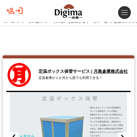
ホーム
サービス資料
「その他」を解決するサービス一覧
定温ボックス
定温ボックス保管サービス
|
月島倉庫株式会社
定温倉庫が１か月から誰でも利用できる！