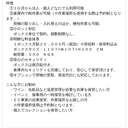
特徴
①１か月から法人・個人どなたでも利用可能
②倉庫内で軽作業が可能（※作業場所を使用する際は予約制となり
ます。）
荷物の取り出し・入れ替えのほか、梱包作業も可能。
③小ロット対応
ボックス単位で契約。個数制限なし。
④明瞭な料金体系
１ボックス月額２０，０００円（税別）※荷役料・保管料込み
ボックスサイズ：Ｌ１０７×Ｗ１０７×Ｈ１００ ＣＭ
耐荷重：５００ ＫＧＳ
⑤安心のセキュリティ
ボックスは南京錠付き。
倉庫内セキュリティも完備しており、安心して保管頂けます。
⑥オプションで荷物の受取、発送代行にも対応しております。
こんな方にお勧め
・ワイン、化粧品など温度管理が必要な在庫を保管したい方
・イベント、催事用の一時保管を検討している方
・ＥＣ事業の在庫保管、作業場所をお探しの方
※作業場所使用は予約制となります。
・個人でコレクションを保管したい方